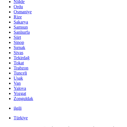
Niğde
Ordu
Osmaniye
Rize
Sakarya
Samsun
Şanlıurfa
Siirt
Sinop
Şırnak
Sivas
Tekirdağ
Tokat
Trabzon
Tunceli
Uşak
Van
Yalova
Yozgat
Zonguldak
ilgili
Türkiye