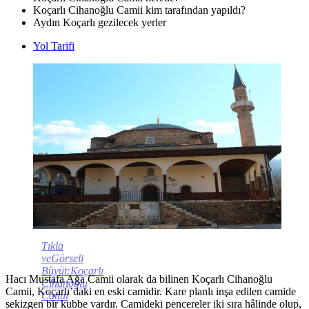
Koçarlı Cihanoğlu Camii kim tarafından yapıldı?
Aydın Koçarlı gezilecek yerler
Yol Tarifi
Tıkla
veGörseli
Büyüt:Koçarlı
Hacı Mustafa Ağa Camii olarak da bilinen Koçarlı Cihanoğlu
Cihanoğlu
Camii, Koçarlı’daki en eski camidir. Kare planlı inşa edilen camide
Camii
sekizgen bir kubbe vardır. Camideki pencereler iki sıra hâlinde olup,