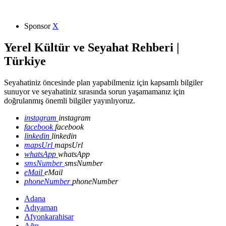
Sponsor
X
Yerel Kültür ve Seyahat Rehberi |
Türkiye
Seyahatiniz öncesinde plan yapabilmeniz için kapsamlı bilgiler
sunuyor ve seyahatiniz sırasında sorun yaşamamanız için
doğrulanmış önemli bilgiler yayınlıyoruz.
instagram
instagram
facebook
facebook
linkedin
linkedin
mapsUrl
mapsUrl
whatsApp
whatsApp
smsNumber
smsNumber
eMail
eMail
phoneNumber
phoneNumber
Adana
Adıyaman
Afyonkarahisar
Ağrı