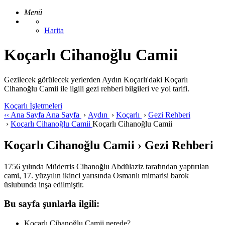
Menü
Harita
Koçarlı Cihanoğlu Camii
Gezilecek görülecek yerlerden Aydın Koçarlı'daki Koçarlı
Cihanoğlu Camii ile ilgili gezi rehberi bilgileri ve yol tarifi.
Koçarlı İşletmeleri
‹‹
Ana Sayfa
Ana Sayfa
›
Aydın
›
Koçarlı
›
Gezi Rehberi
›
Koçarlı Cihanoğlu Camii
Koçarlı Cihanoğlu Camii
Koçarlı Cihanoğlu Camii › Gezi Rehberi
1756 yılında Müderris Cihanoğlu Abdülaziz tarafından yaptırılan
cami, 17. yüzyılın ikinci yarısında Osmanlı mimarisi barok
üslubunda inşa edilmiştir.
Bu sayfa şunlarla ilgili:
Koçarlı Cihanoğlu Camii nerede?