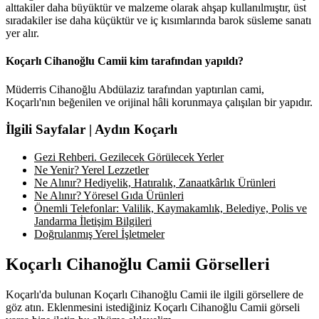
alttakiler daha büyüktür ve malzeme olarak ahşap kullanılmıştır, üst
sıradakiler ise daha küçüktür ve iç kısımlarında barok süsleme sanatı
yer alır.
Koçarlı Cihanoğlu Camii kim tarafından yapıldı?
Müderris Cihanoğlu Abdülaziz tarafından yaptırılan cami,
Koçarlı'nın beğenilen ve orijinal hâli korunmaya çalışılan bir yapıdır.
İlgili Sayfalar | Aydın Koçarlı
Gezi Rehberi. Gezilecek Görülecek Yerler
Ne Yenir? Yerel Lezzetler
Ne Alınır? Hediyelik, Hatıralık, Zanaatkârlık Ürünleri
Ne Alınır? Yöresel Gıda Ürünleri
Önemli Telefonlar: Valilik, Kaymakamlık, Belediye, Polis ve
Jandarma İletişim Bilgileri
Doğrulanmış Yerel İşletmeler
Koçarlı Cihanoğlu Camii Görselleri
Koçarlı'da bulunan Koçarlı Cihanoğlu Camii ile ilgili görsellere de
göz atın. Eklenmesini istediğiniz Koçarlı Cihanoğlu Camii görseli