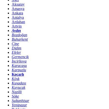
Aksaray
Amasya
Ankara
Antalya
Ardahan
Artvin
Aydın
Bozdoğan
Buharkent
Çine
Didim
Efeler
Germencik
İncirliova
Karacasu
Karpuzlu
Koçarlı
Köşk
Kuşadası
Kuyucak
Nazilli
Söke
Sultanhisar
Yenipazar