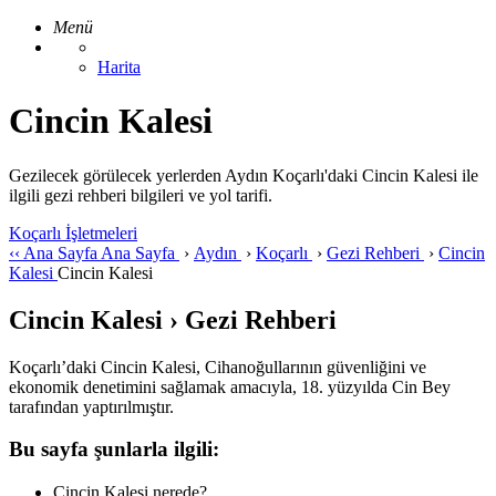
Menü
Harita
Cincin Kalesi
Gezilecek görülecek yerlerden Aydın Koçarlı'daki Cincin Kalesi ile
ilgili gezi rehberi bilgileri ve yol tarifi.
Koçarlı İşletmeleri
‹‹
Ana Sayfa
Ana Sayfa
›
Aydın
›
Koçarlı
›
Gezi Rehberi
›
Cincin
Kalesi
Cincin Kalesi
Cincin Kalesi › Gezi Rehberi
Koçarlı’daki Cincin Kalesi, Cihanoğullarının güvenliğini ve
ekonomik denetimini sağlamak amacıyla, 18. yüzyılda Cin Bey
tarafından yaptırılmıştır.
Bu sayfa şunlarla ilgili:
Cincin Kalesi nerede?