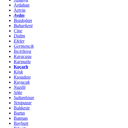
Ardahan
Artvin
Aydın
Bozdoğan
Buharkent
Çine
Didim
Efeler
Germencik
İncirliova
Karacasu
Karpuzlu
Koçarlı
Köşk
Kuşadası
Kuyucak
Nazilli
Söke
Sultanhisar
Yenipazar
Balıkesir
Bartın
Batman
Bayburt