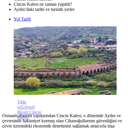
Cincin Kalesi ne zaman yapıldı?
Aydın’daki tarihi ve turistik yerler
Yol Tarifi
Tıkla
veGörseli
Büyüt:Cincin
Osmanlı dönemi yapılarından Cincin Kalesi, o dönemde Aydın ve
Kalesi
çevresinde hakimiyet kurmuş olan Cihanoğullarının güvenliğini ve
çevre üzerindeki ekonomik denetimini sağlamak amacıyla inşa