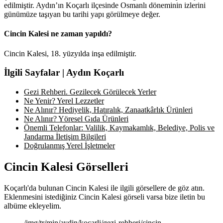
edilmiştir. Aydın’ın Koçarlı ilçesinde Osmanlı döneminin izlerini
günümüze taşıyan bu tarihi yapı görülmeye değer.
Cincin Kalesi ne zaman yapıldı?
Cincin Kalesi, 18. yüzyılda inşa edilmiştir.
İlgili Sayfalar | Aydın Koçarlı
Gezi Rehberi. Gezilecek Görülecek Yerler
Ne Yenir? Yerel Lezzetler
Ne Alınır? Hediyelik, Hatıralık, Zanaatkârlık Ürünleri
Ne Alınır? Yöresel Gıda Ürünleri
Önemli Telefonlar: Valilik, Kaymakamlık, Belediye, Polis ve
Jandarma İletişim Bilgileri
Doğrulanmış Yerel İşletmeler
Cincin Kalesi Görselleri
Koçarlı'da bulunan Cincin Kalesi ile ilgili görsellere de göz atın.
Eklenmesini istediğiniz Cincin Kalesi görseli varsa bize iletin bu
albüme ekleyelim.
/img/tr/min/aydin/kocarli/gezi-rehberi/cincin-