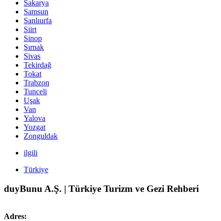
Sakarya
Samsun
Şanlıurfa
Siirt
Sinop
Şırnak
Sivas
Tekirdağ
Tokat
Trabzon
Tunceli
Uşak
Van
Yalova
Yozgat
Zonguldak
ilgili
Türkiye
duyBunu A.Ş. | Türkiye Turizm ve Gezi Rehberi
Adres: