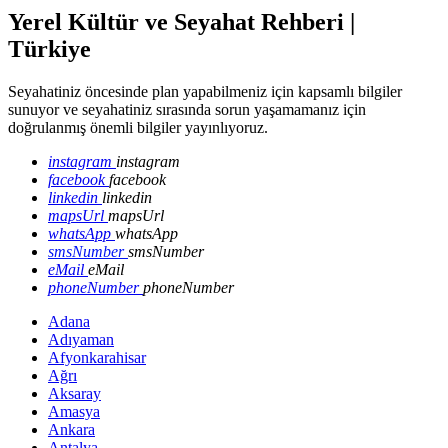
Yerel Kültür ve Seyahat Rehberi |
Türkiye
Seyahatiniz öncesinde plan yapabilmeniz için kapsamlı bilgiler
sunuyor ve seyahatiniz sırasında sorun yaşamamanız için
doğrulanmış önemli bilgiler yayınlıyoruz.
instagram
instagram
facebook
facebook
linkedin
linkedin
mapsUrl
mapsUrl
whatsApp
whatsApp
smsNumber
smsNumber
eMail
eMail
phoneNumber
phoneNumber
Adana
Adıyaman
Afyonkarahisar
Ağrı
Aksaray
Amasya
Ankara
Antalya