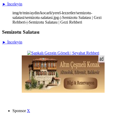
► İnceleyin
img/tr/min/aydin/kocarli/yerel-lezzetler/semizotu-
salatasi/semizotu-salatasi.jpg-|-Semizotu Salatası | Gezi
Rehberi-|-Semizotu Salatası | Gezi Rehberi
Semizotu Salatası
► İnceleyin
Sponsor
X