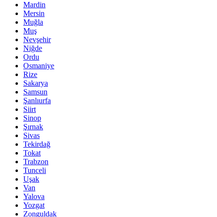
Mardin
Mersin
Muğla
Muş
Nevşehir
Niğde
Ordu
Osmaniye
Rize
Sakarya
Samsun
Şanlıurfa
Siirt
Sinop
Şırnak
Sivas
Tekirdağ
Tokat
Trabzon
Tunceli
Uşak
Van
Yalova
Yozgat
Zonguldak