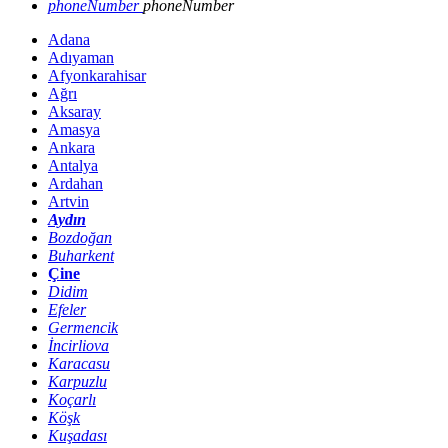
phoneNumber
phoneNumber
Adana
Adıyaman
Afyonkarahisar
Ağrı
Aksaray
Amasya
Ankara
Antalya
Ardahan
Artvin
Aydın
Bozdoğan
Buharkent
Çine
Didim
Efeler
Germencik
İncirliova
Karacasu
Karpuzlu
Koçarlı
Köşk
Kuşadası