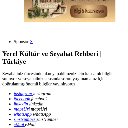
Sponsor
X
Yerel Kültür ve Seyahat Rehberi |
Türkiye
Seyahatiniz öncesinde plan yapabilmeniz için kapsamlı bilgiler
sunuyor ve seyahatiniz sırasında sorun yaşamamanız için
doğrulanmış önemli bilgiler yayınlıyoruz.
instagram
instagram
facebook
facebook
linkedin
linkedin
mapsUrl
mapsUrl
whatsApp
whatsApp
smsNumber
smsNumber
eMail
eMail