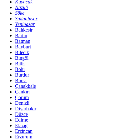
Kuyucak
Nazilli
Söke
Sultanhisar
Yenipazar
Balıkesir
Bartın
Batman
Bayburt
Bilecik
Bingöl
Bitlis
Bolu
Burdur
Bursa
Çanakkale
Çankırı
Çorum
Denizli
Diyarbakır
Düzce
Edirne
Elazığ
Erzincan
Erzurum