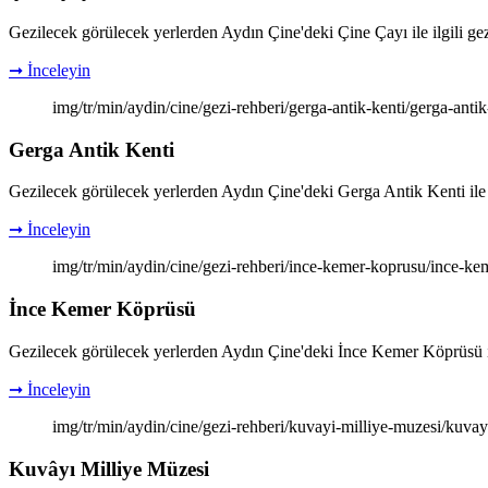
Gezilecek görülecek yerlerden Aydın Çine'deki Çine Çayı ile ilgili gezi 
➞ İnceleyin
img/tr/min/aydin/cine/gezi-rehberi/gerga-antik-kenti/gerga-anti
Gerga Antik Kenti
Gezilecek görülecek yerlerden Aydın Çine'deki Gerga Antik Kenti ile ilgi
➞ İnceleyin
img/tr/min/aydin/cine/gezi-rehberi/ince-kemer-koprusu/ince-ke
İnce Kemer Köprüsü
Gezilecek görülecek yerlerden Aydın Çine'deki İnce Kemer Köprüsü ile il
➞ İnceleyin
img/tr/min/aydin/cine/gezi-rehberi/kuvayi-milliye-muzesi/kuvay
Kuvâyı Milliye Müzesi