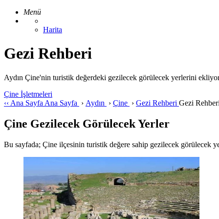
Menü
Harita
Gezi Rehberi
Aydın Çine'nin turistik değerdeki gezilecek görülecek yerlerini ekliy
Çine İşletmeleri
‹‹
Ana Sayfa
Ana Sayfa
›
Aydın
›
Çine
›
Gezi Rehberi
Gezi Rehber
Çine Gezilecek Görülecek Yerler
Bu sayfada; Çine ilçesinin turistik değere sahip gezilecek görülecek yerle