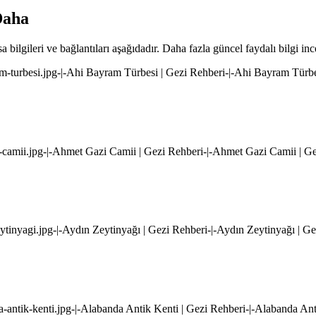
Daha
 bilgileri ve bağlantıları aşağıdadır. Daha fazla güncel faydalı bilgi inc
ram-turbesi.jpg-|-Ahi Bayram Türbesi | Gezi Rehberi-|-Ahi Bayram Türbe
i-camii.jpg-|-Ahmet Gazi Camii | Gezi Rehberi-|-Ahmet Gazi Camii | G
eytinyagi.jpg-|-Aydın Zeytinyağı | Gezi Rehberi-|-Aydın Zeytinyağı | G
da-antik-kenti.jpg-|-Alabanda Antik Kenti | Gezi Rehberi-|-Alabanda An