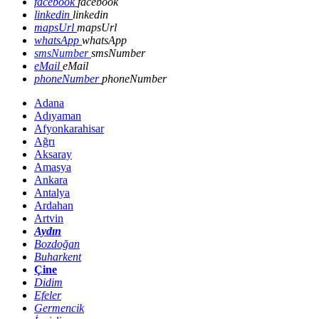
facebook
facebook
linkedin
linkedin
mapsUrl
mapsUrl
whatsApp
whatsApp
smsNumber
smsNumber
eMail
eMail
phoneNumber
phoneNumber
Adana
Adıyaman
Afyonkarahisar
Ağrı
Aksaray
Amasya
Ankara
Antalya
Ardahan
Artvin
Aydın
Bozdoğan
Buharkent
Çine
Didim
Efeler
Germencik