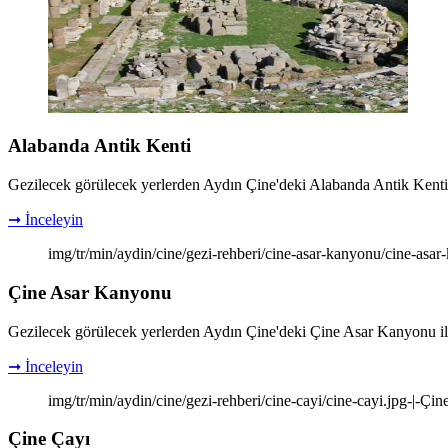
Alabanda Antik Kenti
Gezilecek görülecek yerlerden Aydın Çine'deki Alabanda Antik Kenti ile i
➞ İnceleyin
img/tr/min/aydin/cine/gezi-rehberi/cine-asar-kanyonu/cine-asa
Çine Asar Kanyonu
Gezilecek görülecek yerlerden Aydın Çine'deki Çine Asar Kanyonu ile ilg
➞ İnceleyin
img/tr/min/aydin/cine/gezi-rehberi/cine-cayi/cine-cayi.jpg-|-Çin
Çine Çayı