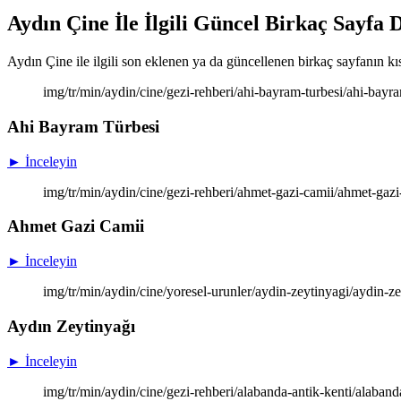
Aydın Çine İle İlgili Güncel Birkaç Sayfa 
Aydın Çine ile ilgili son eklenen ya da güncellenen birkaç sayfanın kısa
img/tr/min/aydin/cine/gezi-rehberi/ahi-bayram-turbesi/ahi-bay
Ahi Bayram Türbesi
► İnceleyin
img/tr/min/aydin/cine/gezi-rehberi/ahmet-gazi-camii/ahmet-gaz
Ahmet Gazi Camii
► İnceleyin
img/tr/min/aydin/cine/yoresel-urunler/aydin-zeytinyagi/aydin-z
Aydın Zeytinyağı
► İnceleyin
img/tr/min/aydin/cine/gezi-rehberi/alabanda-antik-kenti/alaban