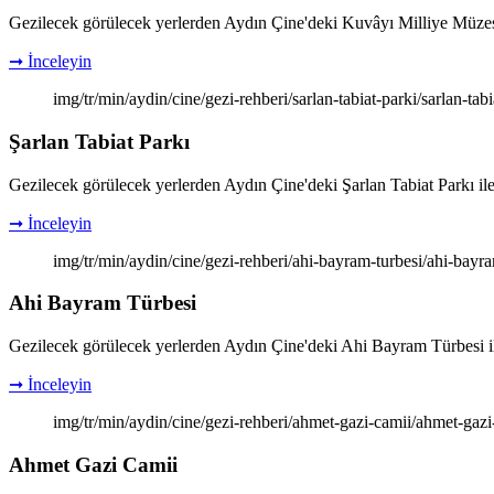
Gezilecek görülecek yerlerden Aydın Çine'deki Kuvâyı Milliye Müzesi ile
➞ İnceleyin
img/tr/min/aydin/cine/gezi-rehberi/sarlan-tabiat-parki/sarlan-tab
Şarlan Tabiat Parkı
Gezilecek görülecek yerlerden Aydın Çine'deki Şarlan Tabiat Parkı ile ilg
➞ İnceleyin
img/tr/min/aydin/cine/gezi-rehberi/ahi-bayram-turbesi/ahi-bayr
Ahi Bayram Türbesi
Gezilecek görülecek yerlerden Aydın Çine'deki Ahi Bayram Türbesi ile il
➞ İnceleyin
img/tr/min/aydin/cine/gezi-rehberi/ahmet-gazi-camii/ahmet-gaz
Ahmet Gazi Camii