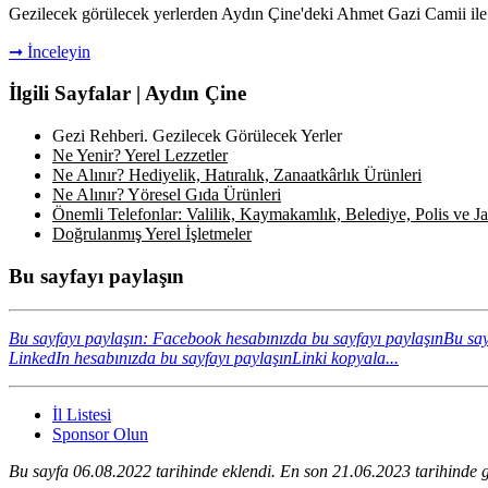
Gezilecek görülecek yerlerden Aydın Çine'deki Ahmet Gazi Camii ile ilgi
➞ İnceleyin
İlgili Sayfalar | Aydın Çine
Gezi Rehberi. Gezilecek Görülecek Yerler
Ne Yenir? Yerel Lezzetler
Ne Alınır? Hediyelik, Hatıralık, Zanaatkârlık Ürünleri
Ne Alınır? Yöresel Gıda Ürünleri
Önemli Telefonlar: Valilik, Kaymakamlık, Belediye, Polis ve Jan
Doğrulanmış Yerel İşletmeler
Bu sayfayı paylaşın
Bu sayfayı paylaşın: Facebook hesabınızda bu sayfayı paylaşın
Bu say
LinkedIn hesabınızda bu sayfayı paylaşın
Linki kopyala...
İl Listesi
Sponsor Olun
Bu sayfa 06.08.2022 tarihinde eklendi. En son 21.06.2023 tarihinde g