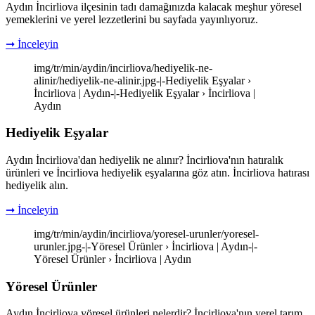
Aydın İncirliova ilçesinin tadı damağınızda kalacak meşhur yöresel
yemeklerini ve yerel lezzetlerini bu sayfada yayınlıyoruz.
➞ İnceleyin
img/tr/min/aydin/incirliova/hediyelik-ne-
alinir/hediyelik-ne-alinir.jpg-|-Hediyelik Eşyalar ›
İncirliova | Aydın-|-Hediyelik Eşyalar › İncirliova |
Aydın
Hediyelik Eşyalar
Aydın İncirliova'dan hediyelik ne alınır? İncirliova'nın hatıralık
ürünleri ve İncirliova hediyelik eşyalarına göz atın. İncirliova hatırası
hediyelik alın.
➞ İnceleyin
img/tr/min/aydin/incirliova/yoresel-urunler/yoresel-
urunler.jpg-|-Yöresel Ürünler › İncirliova | Aydın-|-
Yöresel Ürünler › İncirliova | Aydın
Yöresel Ürünler
Aydın İncirliova yöresel ürünleri nelerdir? İncirliova'nın yerel tarım