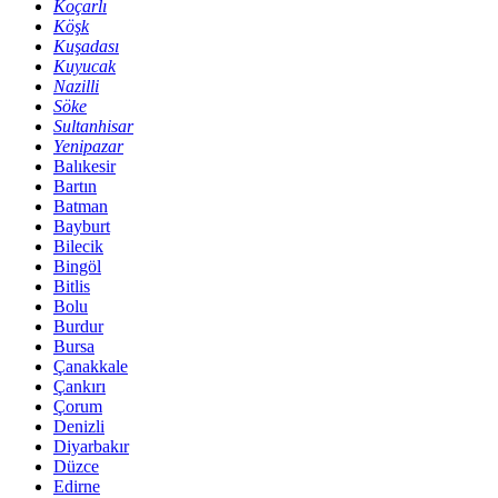
Koçarlı
Köşk
Kuşadası
Kuyucak
Nazilli
Söke
Sultanhisar
Yenipazar
Balıkesir
Bartın
Batman
Bayburt
Bilecik
Bingöl
Bitlis
Bolu
Burdur
Bursa
Çanakkale
Çankırı
Çorum
Denizli
Diyarbakır
Düzce
Edirne