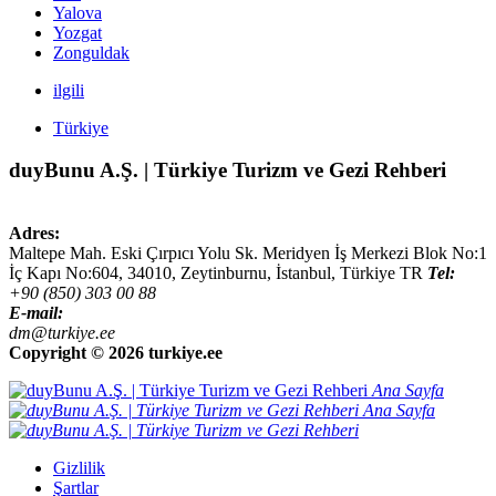
Yalova
Yozgat
Zonguldak
ilgili
Türkiye
duyBunu A.Ş. | Türkiye Turizm ve Gezi Rehberi
Adres:
Maltepe Mah. Eski Çırpıcı Yolu Sk. Meridyen İş Merkezi Blok No:1
İç Kapı No:604,
34010
,
Zeytinburnu, İstanbul
,
Türkiye
TR
Tel:
+90 (850) 303 00 88
E-mail:
dm@turkiye.ee
Copyright ©
2026 turkiye.ee
Ana Sayfa
Ana Sayfa
Gizlilik
Şartlar