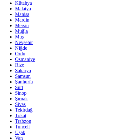
Kütahya
Malatya
Manisa
Mardin
Mersin
Muğla
Muş
Nevşehir
Niğde
Ordu
Osmaniye
Rize
Sakarya
Samsun
Şanlıurfa
Siirt
Sinop
Şırnak
Sivas
Tekirdağ
Tokat
Trabzon
Tunceli
Uşak
Van