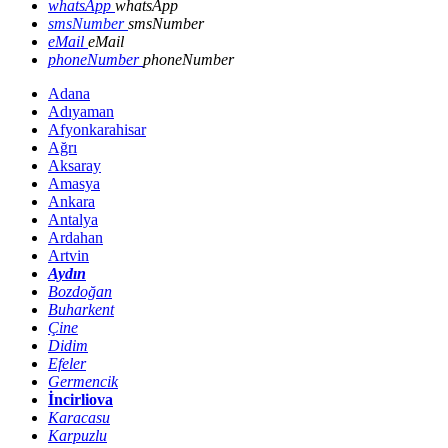
whatsApp
whatsApp
smsNumber
smsNumber
eMail
eMail
phoneNumber
phoneNumber
Adana
Adıyaman
Afyonkarahisar
Ağrı
Aksaray
Amasya
Ankara
Antalya
Ardahan
Artvin
Aydın
Bozdoğan
Buharkent
Çine
Didim
Efeler
Germencik
İncirliova
Karacasu
Karpuzlu