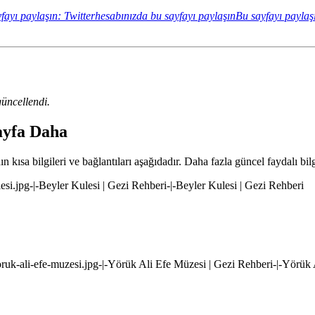
fayı paylaşın: Twitterhesabınızda bu sayfayı paylaşın
Bu sayfayı paylaş
üncellendi.
Sayfa Daha
 kısa bilgileri ve bağlantıları aşağıdadır. Daha fazla güncel faydalı bilg
lesi.jpg-|-Beyler Kulesi | Gezi Rehberi-|-Beyler Kulesi | Gezi Rehberi
oruk-ali-efe-muzesi.jpg-|-Yörük Ali Efe Müzesi | Gezi Rehberi-|-Yörük