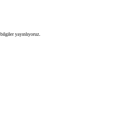
ilgiler yayınlıyoruz.