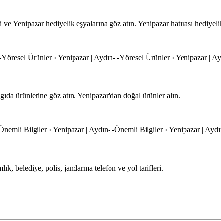
i ve Yenipazar hediyelik eşyalarına göz atın. Yenipazar hatırası hediyelik
|-Yöresel Ürünler › Yenipazar | Aydın-|-Yöresel Ürünler › Yenipazar | A
gıda ürünlerine göz atın. Yenipazar'dan doğal ürünler alın.
-Önemli Bilgiler › Yenipazar | Aydın-|-Önemli Bilgiler › Yenipazar | Aydı
ık, belediye, polis, jandarma telefon ve yol tarifleri.