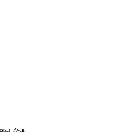
ipazar | Aydın