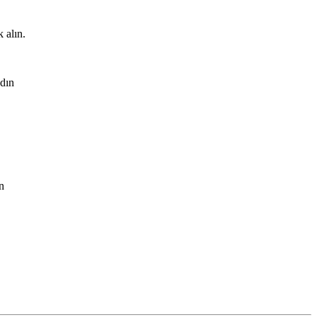
 alın.
ydın
n