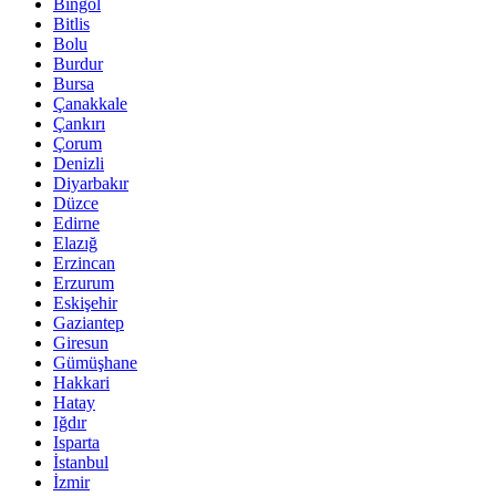
Bingöl
Bitlis
Bolu
Burdur
Bursa
Çanakkale
Çankırı
Çorum
Denizli
Diyarbakır
Düzce
Edirne
Elazığ
Erzincan
Erzurum
Eskişehir
Gaziantep
Giresun
Gümüşhane
Hakkari
Hatay
Iğdır
Isparta
İstanbul
İzmir