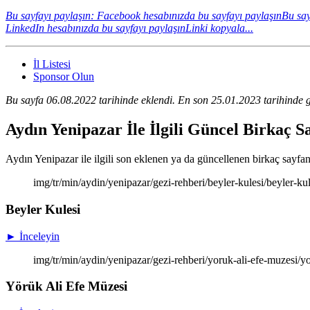
Bu sayfayı paylaşın: Facebook hesabınızda bu sayfayı paylaşın
Bu say
LinkedIn hesabınızda bu sayfayı paylaşın
Linki kopyala...
İl Listesi
Sponsor Olun
Bu sayfa 06.08.2022 tarihinde eklendi. En son 25.01.2023 tarihinde g
Aydın Yenipazar İle İlgili Güncel Birkaç 
Aydın Yenipazar ile ilgili son eklenen ya da güncellenen birkaç sayfanın
img/tr/min/aydin/yenipazar/gezi-rehberi/beyler-kulesi/beyler-ku
Beyler Kulesi
► İnceleyin
img/tr/min/aydin/yenipazar/gezi-rehberi/yoruk-ali-efe-muzesi/y
Yörük Ali Efe Müzesi