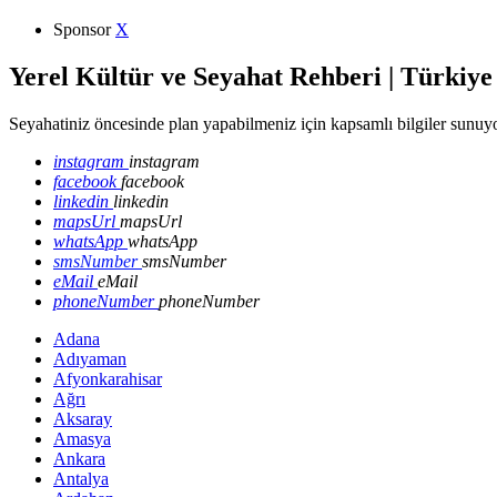
Sponsor
X
Yerel Kültür ve Seyahat Rehberi | Türkiye
Seyahatiniz öncesinde plan yapabilmeniz için kapsamlı bilgiler sunuyo
instagram
instagram
facebook
facebook
linkedin
linkedin
mapsUrl
mapsUrl
whatsApp
whatsApp
smsNumber
smsNumber
eMail
eMail
phoneNumber
phoneNumber
Adana
Adıyaman
Afyonkarahisar
Ağrı
Aksaray
Amasya
Ankara
Antalya