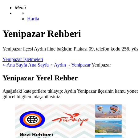
Menü
Harita
Yenipazar Rehberi
Yenipazar ilçesi Aydın iline bağlıdır. Plakası 09, telefon kodu 256, y
Yenipazar İşletmeleri
‹‹
Ana Sayfa
Ana Sayfa
›
Aydın
›
Yenipazar
Yenipazar
Yenipazar Yerel Rehber
Aşağıdaki kategorilere tıklayıp; Aydın Yenipazar ilçesinin kamu yönetimi,
güncel bilgilere ulaşabilirsiniz.