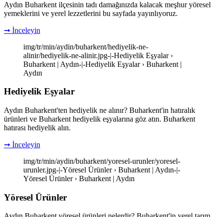
Aydın Buharkent ilçesinin tadı damağınızda kalacak meşhur yöresel
yemeklerini ve yerel lezzetlerini bu sayfada yayınlıyoruz.
➞ İnceleyin
img/tr/min/aydin/buharkent/hediyelik-ne-
alinir/hediyelik-ne-alinir.jpg-|-Hediyelik Eşyalar ›
Buharkent | Aydın-|-Hediyelik Eşyalar › Buharkent |
Aydın
Hediyelik Eşyalar
Aydın Buharkent'ten hediyelik ne alınır? Buharkent'in hatıralık
ürünleri ve Buharkent hediyelik eşyalarına göz atın. Buharkent
hatırası hediyelik alın.
➞ İnceleyin
img/tr/min/aydin/buharkent/yoresel-urunler/yoresel-
urunler.jpg-|-Yöresel Ürünler › Buharkent | Aydın-|-
Yöresel Ürünler › Buharkent | Aydın
Yöresel Ürünler
Aydın Buharkent yöresel ürünleri nelerdir? Buharkent'in yerel tarım