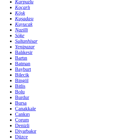
Karpuzlu
Koçarlı
Köşk
Kuşadası
Kuyucak
Nazilli
Söke
Sultanhisar
Yenipazar
Balıkesir
Bartın
Batman
Bayburt
Bilecik
Bingöl
Bitlis
Bolu
Burdur
Bursa
Çanakkale
Çankırı
Çorum
Denizli
Diyarbakır
Düzce