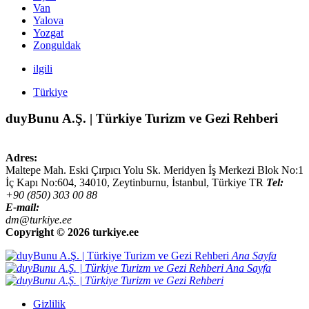
Van
Yalova
Yozgat
Zonguldak
ilgili
Türkiye
duyBunu A.Ş. | Türkiye Turizm ve Gezi Rehberi
Adres:
Maltepe Mah. Eski Çırpıcı Yolu Sk. Meridyen İş Merkezi Blok No:1
İç Kapı No:604,
34010
,
Zeytinburnu, İstanbul
,
Türkiye
TR
Tel:
+90 (850) 303 00 88
E-mail:
dm@turkiye.ee
Copyright ©
2026 turkiye.ee
Ana Sayfa
Ana Sayfa
Gizlilik