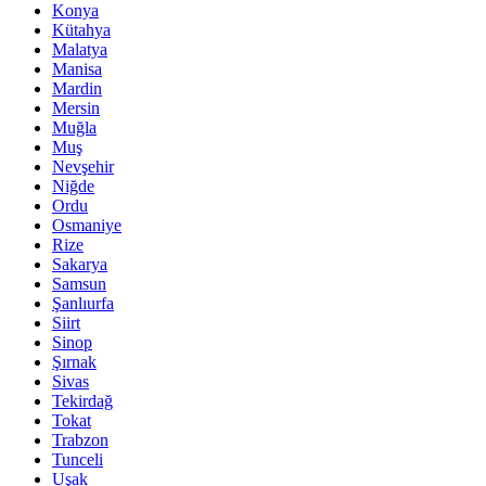
Konya
Kütahya
Malatya
Manisa
Mardin
Mersin
Muğla
Muş
Nevşehir
Niğde
Ordu
Osmaniye
Rize
Sakarya
Samsun
Şanlıurfa
Siirt
Sinop
Şırnak
Sivas
Tekirdağ
Tokat
Trabzon
Tunceli
Uşak