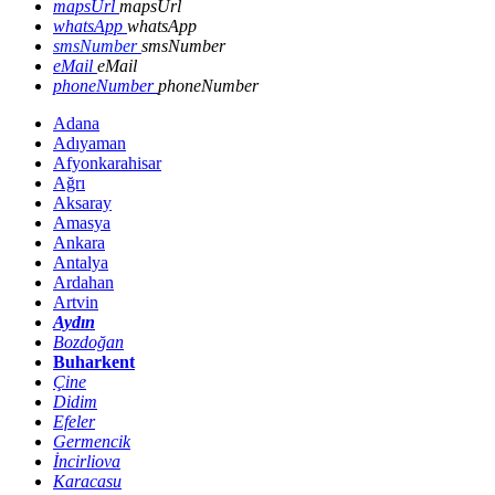
mapsUrl
mapsUrl
whatsApp
whatsApp
smsNumber
smsNumber
eMail
eMail
phoneNumber
phoneNumber
Adana
Adıyaman
Afyonkarahisar
Ağrı
Aksaray
Amasya
Ankara
Antalya
Ardahan
Artvin
Aydın
Bozdoğan
Buharkent
Çine
Didim
Efeler
Germencik
İncirliova
Karacasu