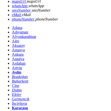
mapsUrl
mapsUrl
whatsApp
whatsApp
smsNumber
smsNumber
eMail
eMail
phoneNumber
phoneNumber
Adana
Adıyaman
Afyonkarahisar
Ağrı
Aksaray
Amasya
Ankara
Antalya
Ardahan
Artvin
Aydın
Bozdoğan
Buharkent
Çine
Didim
Efeler
Germencik
İncirliova
Karacasu