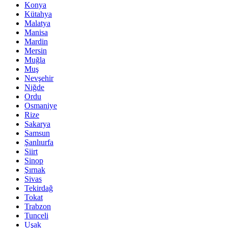
Konya
Kütahya
Malatya
Manisa
Mardin
Mersin
Muğla
Muş
Nevşehir
Niğde
Ordu
Osmaniye
Rize
Sakarya
Samsun
Şanlıurfa
Siirt
Sinop
Şırnak
Sivas
Tekirdağ
Tokat
Trabzon
Tunceli
Uşak