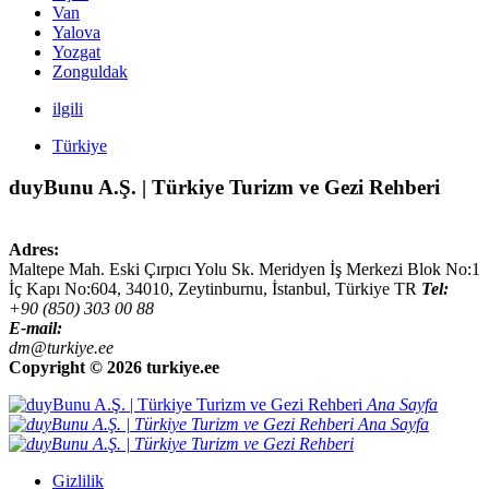
Van
Yalova
Yozgat
Zonguldak
ilgili
Türkiye
duyBunu A.Ş. | Türkiye Turizm ve Gezi Rehberi
Adres:
Maltepe Mah. Eski Çırpıcı Yolu Sk. Meridyen İş Merkezi Blok No:1
İç Kapı No:604,
34010
,
Zeytinburnu, İstanbul
,
Türkiye
TR
Tel:
+90 (850) 303 00 88
E-mail:
dm@turkiye.ee
Copyright ©
2026 turkiye.ee
Ana Sayfa
Ana Sayfa
Gizlilik