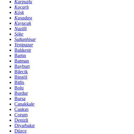
Karpuzlu
Koçarlı
Köşk
Kuşadası
Kuyucak
Nazilli
Söke
Sultanhisar
Yenipazar
Balıkesir
Bartın
Batman
Bayburt
Bilecik
Bingöl
Bitlis
Bolu
Burdur
Bursa
Çanakkale
Çankırı
Çorum
Denizli
Diyarbakır
Düzce