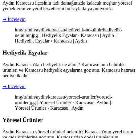
Aydın Karacasu ilçesinin tadı damağınızda kalacak meşhur yöresel
yemeklerini ve yerel lezzetlerini bu sayfada yayınlıyoruz.
➞ İnceleyin
img/tr/min/aydin/karacasu/hediyelik-ne-alinir/hediyelik-
ne-alinir.jpg-|-Hediyelik Eşyalar › Karacasu | Aydın-|-
Hediyelik Eşyalar › Karacasu | Aydın
Hediyelik Eşyalar
Aydın Karacasu'dan hediyelik ne alınır? Karacasu'nun hatıralık
ürünleri ve Karacasu hediyelik eşyalarına göz atın. Karacasu hatırası
hediyelik alın.
➞ İnceleyin
img/tr/min/aydin/karacasu/yoresel-urunler/yoresel-
urunler.jpg-|-Yöresel Ürünler › Karacasu | Aydın-|-
Yöresel Ürünler › Karacasu | Aydın
Yöresel Ürünler
Aydın Karacasu yöresel ürünleri nelerdir? Karacasu'nun yerel tarım
ve gıda ürünlerine göz atın. Karacasu'dan doğal ürünler alın.