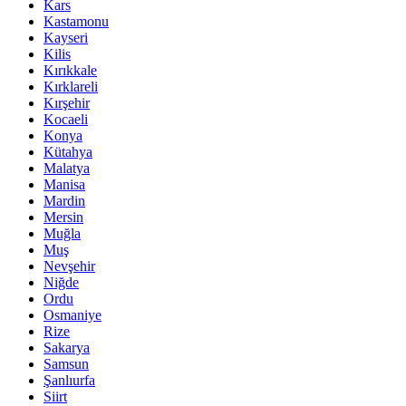
Kars
Kastamonu
Kayseri
Kilis
Kırıkkale
Kırklareli
Kırşehir
Kocaeli
Konya
Kütahya
Malatya
Manisa
Mardin
Mersin
Muğla
Muş
Nevşehir
Niğde
Ordu
Osmaniye
Rize
Sakarya
Samsun
Şanlıurfa
Siirt