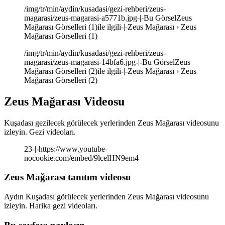
/img/tr/min/aydin/kusadasi/gezi-rehberi/zeus-
magarasi/zeus-magarasi-a5771b.jpg-|-Bu GörselZeus
Mağarası Görselleri (1)ile ilgili-|-Zeus Mağarası › Zeus
Mağarası Görselleri (1)
/img/tr/min/aydin/kusadasi/gezi-rehberi/zeus-
magarasi/zeus-magarasi-14bfa6.jpg-|-Bu GörselZeus
Mağarası Görselleri (2)ile ilgili-|-Zeus Mağarası › Zeus
Mağarası Görselleri (2)
Zeus Mağarası Videosu
Kuşadası gezilecek görülecek yerlerinden Zeus Mağarası videosunu
izleyin. Gezi videoları.
23-|-https://www.youtube-
nocookie.com/embed/9lcelHN9em4
Zeus Mağarası tanıtım videosu
Aydın Kuşadası görülecek yerlerinden Zeus Mağarası videosunu
izleyin. Harika gezi videoları.