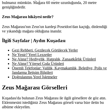
bulmanız mümkün. Mağara 60 metre uzunluğunda, 20 metre
genişliğindedir.
Zeus Mağarası hikâyesi nedir?
Zeus Mağarası'nın Zeus'un kardeşi Poseidon'dan kaçtığı, dinlendiği
ve yıkandığı mağara olduğuna inanılır.
İlgili Sayfalar | Aydın Kuşadası
Gezi Rehberi. Gezilecek Görülecek Yerler
Ne Yenir? Yerel Lezzetler
Ne Alınır? Hediyelik, Hatıralık, Zanaatkârlık Ürünleri
Ne Alınır? Yöresel Gıda Ürünleri
Önemli Telefonlar: Valilik, Kaymakamlık, Belediye, Polis ve
Jandarma İletişim Bilgileri
Doğrulanmış Yerel İşletmeler
Zeus Mağarası Görselleri
Kuşadası'da bulunan Zeus Mağarası ile ilgili görsellere de göz atın.
Eklenmesini istediğiniz Zeus Mağarası görseli varsa bize iletin bu
albüme ekleyelim.