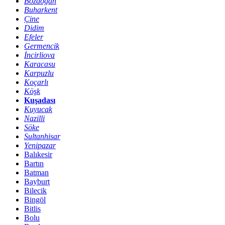
Bozdoğan
Buharkent
Çine
Didim
Efeler
Germencik
İncirliova
Karacasu
Karpuzlu
Koçarlı
Köşk
Kuşadası
Kuyucak
Nazilli
Söke
Sultanhisar
Yenipazar
Balıkesir
Bartın
Batman
Bayburt
Bilecik
Bingöl
Bitlis
Bolu