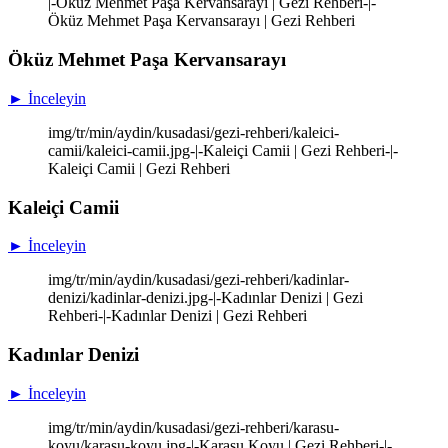
|-Öküz Mehmet Paşa Kervansarayı | Gezi Rehberi-|-
Öküz Mehmet Paşa Kervansarayı | Gezi Rehberi
Öküz Mehmet Paşa Kervansarayı
► İnceleyin
img/tr/min/aydin/kusadasi/gezi-rehberi/kaleici-
camii/kaleici-camii.jpg-|-Kaleiçi Camii | Gezi Rehberi-|-
Kaleiçi Camii | Gezi Rehberi
Kaleiçi Camii
► İnceleyin
img/tr/min/aydin/kusadasi/gezi-rehberi/kadinlar-
denizi/kadinlar-denizi.jpg-|-Kadınlar Denizi | Gezi
Rehberi-|-Kadınlar Denizi | Gezi Rehberi
Kadınlar Denizi
► İnceleyin
img/tr/min/aydin/kusadasi/gezi-rehberi/karasu-
koyu/karasu-koyu.jpg-|-Karasu Koyu | Gezi Rehberi-|-