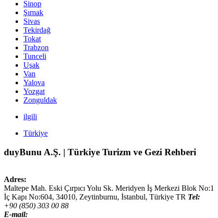
Sinop
Şırnak
Sivas
Tekirdağ
Tokat
Trabzon
Tunceli
Uşak
Van
Yalova
Yozgat
Zonguldak
ilgili
Türkiye
duyBunu A.Ş. | Türkiye Turizm ve Gezi Rehberi
Adres:
Maltepe Mah. Eski Çırpıcı Yolu Sk. Meridyen İş Merkezi Blok No:1
İç Kapı No:604,
34010
,
Zeytinburnu, İstanbul
,
Türkiye
TR
Tel:
+90 (850) 303 00 88
E-mail: