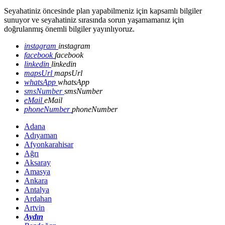
Seyahatiniz öncesinde plan yapabilmeniz için kapsamlı bilgiler
sunuyor ve seyahatiniz sırasında sorun yaşamamanız için
doğrulanmış önemli bilgiler yayınlıyoruz.
instagram
instagram
facebook
facebook
linkedin
linkedin
mapsUrl
mapsUrl
whatsApp
whatsApp
smsNumber
smsNumber
eMail
eMail
phoneNumber
phoneNumber
Adana
Adıyaman
Afyonkarahisar
Ağrı
Aksaray
Amasya
Ankara
Antalya
Ardahan
Artvin
Aydın