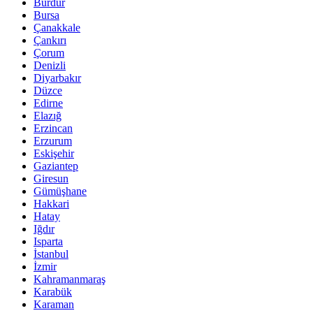
Burdur
Bursa
Çanakkale
Çankırı
Çorum
Denizli
Diyarbakır
Düzce
Edirne
Elazığ
Erzincan
Erzurum
Eskişehir
Gaziantep
Giresun
Gümüşhane
Hakkari
Hatay
Iğdır
Isparta
İstanbul
İzmir
Kahramanmaraş
Karabük
Karaman