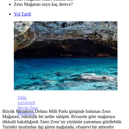
Zeus Mağarası suyu kaç derece?
Yol Tarifi
Tıkla
veGörseli
Büyüt:Zeus
Büyük Menderes Deltası Milli Parkı girişinde bulunan Zeus
Mağarası
Mağarası, mitolojik bir tarihe sahiptir. Rivayete göre mağaraya
dikkatli bakıldığındı Tanrı Zeus’un yüzünün yansıması görülebilir.
Turistler tarafından ilgi gören mağarada, efsanevi bir atmosfer