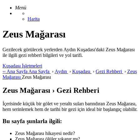
Menü
Harita
Zeus Mağarası
Gezilecek görülecek yerlerden Aydın Kuşadası'daki Zeus Mağarası
ile ilgili gezi rehberi bilgileri ve yol tarifi.
Kuşadası İşletmeleri
‹‹
Ana Sayfa
Ana Sayfa
›
Aydın
›
Kuşadası
›
Gezi Rehberi
›
Zeus
Mağarası
Zeus Mağarası
Zeus Mağarası › Gezi Rehberi
İçerisinde küçük bir gölet ve yeraltı suları barındıran Zeus Mağarası,
hem serinlemek hem de tarihi bir gezi için ideal bir başlangıç olabilir.
Bu sayfa şunlarla ilgili:
Zeus Mağarası hikayesi nedir?
Zeus Mağarası ölüler yıkanır mı?