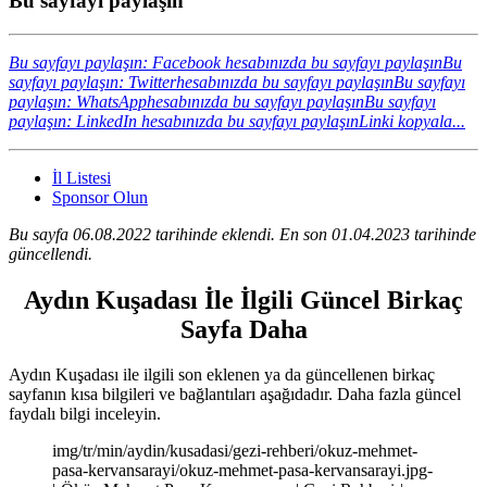
Bu sayfayı paylaşın
Bu sayfayı paylaşın: Facebook hesabınızda bu sayfayı paylaşın
Bu
sayfayı paylaşın: Twitterhesabınızda bu sayfayı paylaşın
Bu sayfayı
paylaşın: WhatsApphesabınızda bu sayfayı paylaşın
Bu sayfayı
paylaşın: LinkedIn hesabınızda bu sayfayı paylaşın
Linki kopyala...
İl Listesi
Sponsor Olun
Bu sayfa 06.08.2022 tarihinde eklendi. En son 01.04.2023 tarihinde
güncellendi.
Aydın Kuşadası İle İlgili Güncel Birkaç
Sayfa Daha
Aydın Kuşadası ile ilgili son eklenen ya da güncellenen birkaç
sayfanın kısa bilgileri ve bağlantıları aşağıdadır. Daha fazla güncel
faydalı bilgi inceleyin.
img/tr/min/aydin/kusadasi/gezi-rehberi/okuz-mehmet-
pasa-kervansarayi/okuz-mehmet-pasa-kervansarayi.jpg-