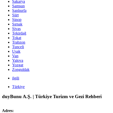
Sakarya
Samsun
Şanlıurfa
Siirt
Sinop
Şırnak
Sivas
Tekirdağ
Tokat
Trabzon
Tunceli
Uşak
Van
Yalova
Yozgat
Zonguldak
ilgili
Türkiye
duyBunu A.Ş. | Türkiye Turizm ve Gezi Rehberi
Adres: