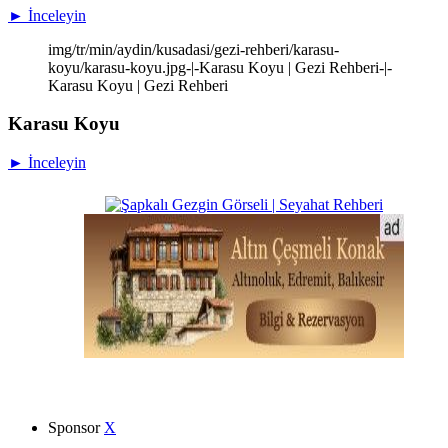
► İnceleyin
img/tr/min/aydin/kusadasi/gezi-rehberi/karasu-
koyu/karasu-koyu.jpg-|-Karasu Koyu | Gezi Rehberi-|-
Karasu Koyu | Gezi Rehberi
Karasu Koyu
► İnceleyin
Sponsor
X