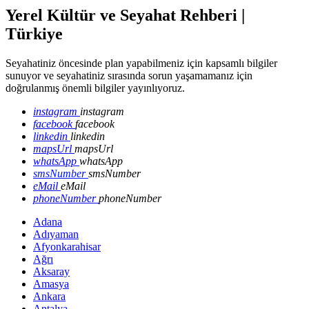
Yerel Kültür ve Seyahat Rehberi |
Türkiye
Seyahatiniz öncesinde plan yapabilmeniz için kapsamlı bilgiler
sunuyor ve seyahatiniz sırasında sorun yaşamamanız için
doğrulanmış önemli bilgiler yayınlıyoruz.
instagram
instagram
facebook
facebook
linkedin
linkedin
mapsUrl
mapsUrl
whatsApp
whatsApp
smsNumber
smsNumber
eMail
eMail
phoneNumber
phoneNumber
Adana
Adıyaman
Afyonkarahisar
Ağrı
Aksaray
Amasya
Ankara
Antalya