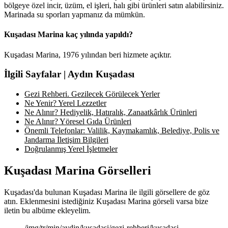
bölgeye özel incir, üzüm, el işleri, halı gibi ürünleri satın alabilirsiniz.
Marinada su sporları yapmanız da mümkün.
Kuşadası Marina kaç yılında yapıldı?
Kuşadası Marina, 1976 yılından beri hizmete açıktır.
İlgili Sayfalar | Aydın Kuşadası
Gezi Rehberi. Gezilecek Görülecek Yerler
Ne Yenir? Yerel Lezzetler
Ne Alınır? Hediyelik, Hatıralık, Zanaatkârlık Ürünleri
Ne Alınır? Yöresel Gıda Ürünleri
Önemli Telefonlar: Valilik, Kaymakamlık, Belediye, Polis ve
Jandarma İletişim Bilgileri
Doğrulanmış Yerel İşletmeler
Kuşadası Marina Görselleri
Kuşadası'da bulunan Kuşadası Marina ile ilgili görsellere de göz
atın. Eklenmesini istediğiniz Kuşadası Marina görseli varsa bize
iletin bu albüme ekleyelim.
/img/tr/min/aydin/kusadasi/gezi-rehberi/kusadasi-