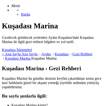
Menü
Harita
Kuşadası Marina
Gezilecek görülecek yerlerden Aydın Kuşadası'daki Kuşadası
Marina ile ilgili gezi rehberi bilgileri ve yol tarifi.
Kuşadası İşletmeleri
‹‹
Ana Sayfa
Ana Sayfa
›
Aydın
›
Kuşadası
›
Gezi Rehberi
›
Kuşadası Marina
Kuşadası Marina
Kuşadası Marina › Gezi Rehberi
Kuşadası Marina’da gündüz denizin keyfini çıkardıktan sonra gece
taze balıklarla güzel bir akşam yemeği yiyebilir ardından yürüyüş
yapabilirsiniz.
Bu sayfa şunlarla ilgili:
Kuşadası Marina kimin?