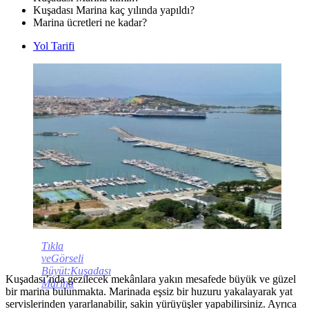
Kuşadası Marina kaç yılında yapıldı?
Marina ücretleri ne kadar?
Yol Tarifi
Tıkla
veGörseli
Büyüt:Kuşadası
Kuşadası’nda gezilecek mekânlara yakın mesafede büyük ve güzel
Marina
bir marina bulunmakta. Marinada eşsiz bir huzuru yakalayarak yat
servislerinden yararlanabilir, sakin yürüyüşler yapabilirsiniz. Ayrıca