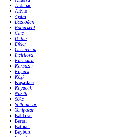
Ardahan
Artvin
Aydın
Bozdoğan
Buharkent
Çine
Didim
Efeler
Germencik
İncirliova
Karacasu
Karpuzlu
Koçarlı
Köşk
Kuşadası
Kuyucak
Nazilli
Söke
Sultanhisar
Yenipazar
Balıkesir
Bartın
Batman
Bayburt