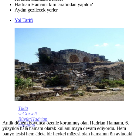
Hadrian Hamamı kim tarafından yapıldı?
Aydın gezilecek yerler
Yol Tarifi
Tıkla
veGörseli
Büyüt:Hadrian
Antik dönem boyunca özenle korunmuş olan Hadrian Hamamı, 6.
Hamamı
yüzyılda hâlâ hamam olarak kullanılmaya devam ediyordu. Hem
banyo tesisi hem âdeta bir heykel müzesi olan hamamın ön avludaki