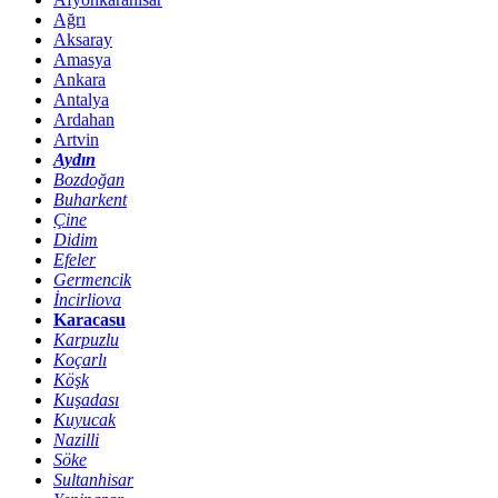
Ağrı
Aksaray
Amasya
Ankara
Antalya
Ardahan
Artvin
Aydın
Bozdoğan
Buharkent
Çine
Didim
Efeler
Germencik
İncirliova
Karacasu
Karpuzlu
Koçarlı
Köşk
Kuşadası
Kuyucak
Nazilli
Söke
Sultanhisar