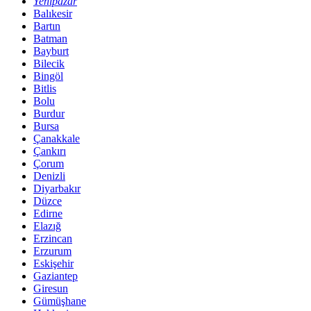
Yenipazar
Balıkesir
Bartın
Batman
Bayburt
Bilecik
Bingöl
Bitlis
Bolu
Burdur
Bursa
Çanakkale
Çankırı
Çorum
Denizli
Diyarbakır
Düzce
Edirne
Elazığ
Erzincan
Erzurum
Eskişehir
Gaziantep
Giresun
Gümüşhane