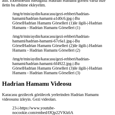
atın. Eklenmesini istediğiniz Hadrian Hamamı görseli varsa bize
iletin bu albüme ekleyelim.
/img/tr/min/aydin/karacasu/gezi-rehberi/hadrian-
hamami/hadrian-hamami-a1d0c6.jpg-|-Bu
GörselHadrian Hamamı Görselleri (1)ile ilgili-|-Hadrian
Hamamı › Hadrian Hamamı Görselleri (1)
/img/tr/min/aydin/karacasu/gezi-rehberi/hadrian-
hamami/hadrian-hamami-67c6a1.jpg-|-Bu
GörselHadrian Hamamı Görselleri (2)ile ilgili-|-Hadrian
Hamamı › Hadrian Hamamı Görselleri (2)
/img/tr/min/aydin/karacasu/gezi-rehberi/hadrian-
hamami/hadrian-hamami-6f4922.jpg-|-Bu
GörselHadrian Hamamı Görselleri (3)ile ilgili-|-Hadrian
Hamamı › Hadrian Hamamı Görselleri (3)
Hadrian Hamamı Videosu
Karacasu gezilecek görülecek yerlerinden Hadrian Hamamı
videosunu izleyin. Gezi videoları.
23-|-https://www.youtube-
nocookie.com/embed/fJQp22VKk6A