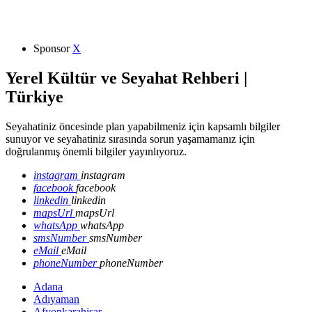
Sponsor
X
Yerel Kültür ve Seyahat Rehberi |
Türkiye
Seyahatiniz öncesinde plan yapabilmeniz için kapsamlı bilgiler
sunuyor ve seyahatiniz sırasında sorun yaşamamanız için
doğrulanmış önemli bilgiler yayınlıyoruz.
instagram
instagram
facebook
facebook
linkedin
linkedin
mapsUrl
mapsUrl
whatsApp
whatsApp
smsNumber
smsNumber
eMail
eMail
phoneNumber
phoneNumber
Adana
Adıyaman
Afyonkarahisar