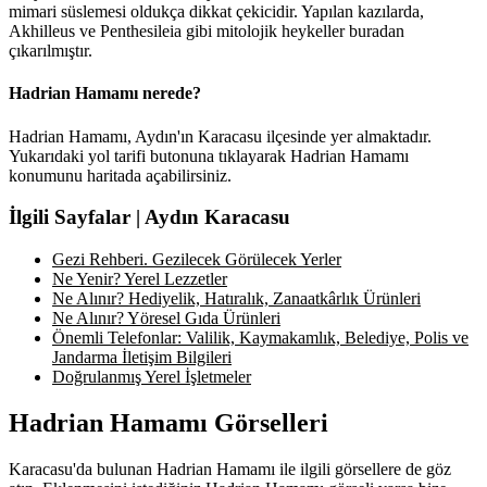
mimari süslemesi oldukça dikkat çekicidir. Yapılan kazılarda,
Akhilleus ve Penthesileia gibi mitolojik heykeller buradan
çıkarılmıştır.
Hadrian Hamamı nerede?
Hadrian Hamamı, Aydın'ın Karacasu ilçesinde yer almaktadır.
Yukarıdaki yol tarifi butonuna tıklayarak Hadrian Hamamı
konumunu haritada açabilirsiniz.
İlgili Sayfalar | Aydın Karacasu
Gezi Rehberi. Gezilecek Görülecek Yerler
Ne Yenir? Yerel Lezzetler
Ne Alınır? Hediyelik, Hatıralık, Zanaatkârlık Ürünleri
Ne Alınır? Yöresel Gıda Ürünleri
Önemli Telefonlar: Valilik, Kaymakamlık, Belediye, Polis ve
Jandarma İletişim Bilgileri
Doğrulanmış Yerel İşletmeler
Hadrian Hamamı Görselleri
Karacasu'da bulunan Hadrian Hamamı ile ilgili görsellere de göz