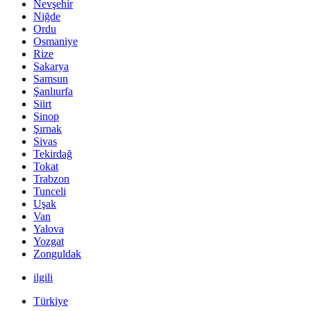
Nevşehir
Niğde
Ordu
Osmaniye
Rize
Sakarya
Samsun
Şanlıurfa
Siirt
Sinop
Şırnak
Sivas
Tekirdağ
Tokat
Trabzon
Tunceli
Uşak
Van
Yalova
Yozgat
Zonguldak
ilgili
Türkiye