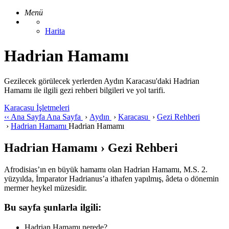
Menü
Harita
Hadrian Hamamı
Gezilecek görülecek yerlerden Aydın Karacasu'daki Hadrian
Hamamı ile ilgili gezi rehberi bilgileri ve yol tarifi.
Karacasu İşletmeleri
‹‹
Ana Sayfa
Ana Sayfa
›
Aydın
›
Karacasu
›
Gezi Rehberi
›
Hadrian Hamamı
Hadrian Hamamı
Hadrian Hamamı › Gezi Rehberi
Afrodisias’ın en büyük hamamı olan Hadrian Hamamı, M.S. 2.
yüzyılda, İmparator Hadrianus’a ithafen yapılmış, âdeta o dönemin
mermer heykel müzesidir.
Bu sayfa şunlarla ilgili:
Hadrian Hamamı nerede?