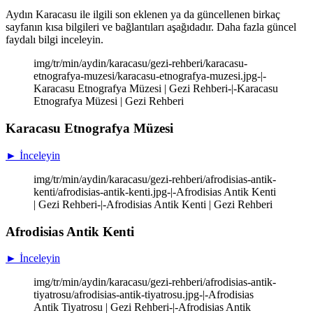
Aydın Karacasu ile ilgili son eklenen ya da güncellenen birkaç
sayfanın kısa bilgileri ve bağlantıları aşağıdadır. Daha fazla güncel
faydalı bilgi inceleyin.
img/tr/min/aydin/karacasu/gezi-rehberi/karacasu-
etnografya-muzesi/karacasu-etnografya-muzesi.jpg-|-
Karacasu Etnografya Müzesi | Gezi Rehberi-|-Karacasu
Etnografya Müzesi | Gezi Rehberi
Karacasu Etnografya Müzesi
► İnceleyin
img/tr/min/aydin/karacasu/gezi-rehberi/afrodisias-antik-
kenti/afrodisias-antik-kenti.jpg-|-Afrodisias Antik Kenti
| Gezi Rehberi-|-Afrodisias Antik Kenti | Gezi Rehberi
Afrodisias Antik Kenti
► İnceleyin
img/tr/min/aydin/karacasu/gezi-rehberi/afrodisias-antik-
tiyatrosu/afrodisias-antik-tiyatrosu.jpg-|-Afrodisias
Antik Tiyatrosu | Gezi Rehberi-|-Afrodisias Antik