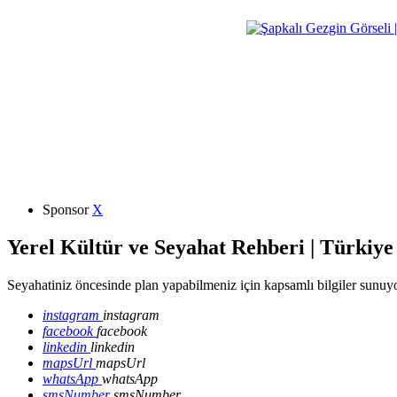
Sponsor
X
Yerel Kültür ve Seyahat Rehberi | Türkiye
Seyahatiniz öncesinde plan yapabilmeniz için kapsamlı bilgiler sunuyo
instagram
instagram
facebook
facebook
linkedin
linkedin
mapsUrl
mapsUrl
whatsApp
whatsApp
smsNumber
smsNumber