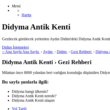
Menü
Harita
Didyma Antik Kenti
Gezilecek görülecek yerlerden Aydın Didim'deki Didyma Antik Kenti ile i
Didim İşletmeleri
‹‹
Ana Sayfa
Ana Sayfa
›
Aydın
›
Didim
›
Gezi Rehberi
›
Didyma 
Didyma Antik Kenti › Gezi Rehberi
Milattan önce 8000 yılından beri varlığını koruduğu düşünülen Didym
Bu sayfa şunlarla ilgili:
Didyma hangi ülkenin?
Didyma Antik Kenti nerede?
Didyma Antik Kenti ulaşım
Yol Tarifi