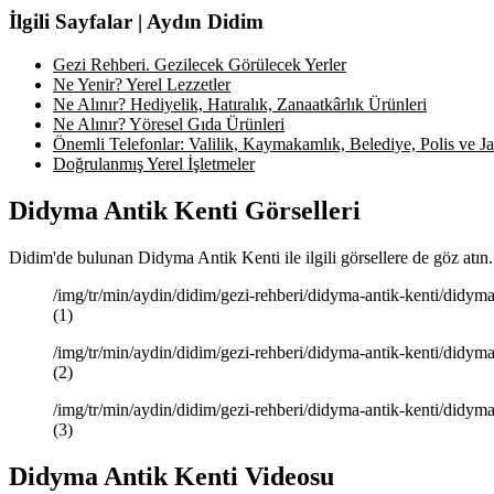
İlgili Sayfalar | Aydın Didim
Gezi Rehberi. Gezilecek Görülecek Yerler
Ne Yenir? Yerel Lezzetler
Ne Alınır? Hediyelik, Hatıralık, Zanaatkârlık Ürünleri
Ne Alınır? Yöresel Gıda Ürünleri
Önemli Telefonlar: Valilik, Kaymakamlık, Belediye, Polis ve Jan
Doğrulanmış Yerel İşletmeler
Didyma Antik Kenti Görselleri
Didim'de bulunan Didyma Antik Kenti ile ilgili görsellere de göz atın
/img/tr/min/aydin/didim/gezi-rehberi/didyma-antik-kenti/didyma
(1)
/img/tr/min/aydin/didim/gezi-rehberi/didyma-antik-kenti/didyma
(2)
/img/tr/min/aydin/didim/gezi-rehberi/didyma-antik-kenti/didyma
(3)
Didyma Antik Kenti Videosu