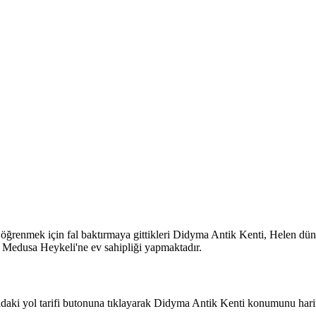
i öğrenmek için fal baktırmaya gittikleri Didyma Antik Kenti, Helen dü
e Medusa Heykeli'ne ev sahipliği yapmaktadır.
aki yol tarifi butonuna tıklayarak Didyma Antik Kenti konumunu harita