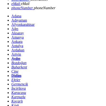
eMail
eMail
phoneNumber
phoneNumber
Adana
Adıyaman
Afyonkarahisar
Ağrı
Aksaray
Amasya
Ankara
Antalya
Ardahan
Artvin
Aydın
Bozdoğan
Buharkent
Çine
Didim
Efeler
Germencik
İncirliova
Karacasu
Karpuzlu
Koçarlı
Köşk