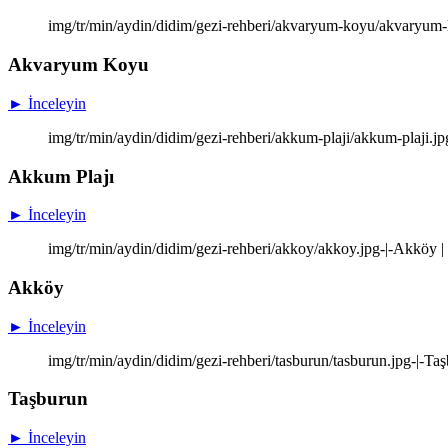
img/tr/min/aydin/didim/gezi-rehberi/akvaryum-koyu/akvaryum
Akvaryum Koyu
► İnceleyin
img/tr/min/aydin/didim/gezi-rehberi/akkum-plaji/akkum-plaji.j
Akkum Plajı
► İnceleyin
img/tr/min/aydin/didim/gezi-rehberi/akkoy/akkoy.jpg-|-Akköy |
Akköy
► İnceleyin
img/tr/min/aydin/didim/gezi-rehberi/tasburun/tasburun.jpg-|-Ta
Taşburun
► İnceleyin