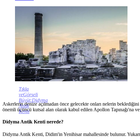
Tıkla
veGörseli
Büyüt:Didyma
Askerlerin denize açılmadan önce gelecekte onları nelerin beklediğin
Antik
önemli üçüncü kutsal alan olarak kabul edilen Apollon Tapınağı'na v
Kenti
Didyma Antik Kenti nerede?
Didyma Antik Kenti, Didim'in Yenihisar mahallesinde bulunur. Yukarıd