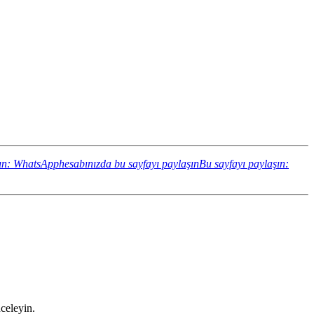
ın: WhatsApphesabınızda bu sayfayı paylaşın
Bu sayfayı paylaşın:
nceleyin.