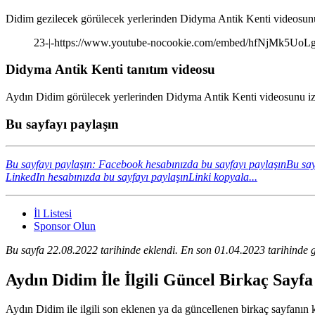
Didim gezilecek görülecek yerlerinden Didyma Antik Kenti videosunu 
23-|-https://www.youtube-nocookie.com/embed/hfNjMk5UoL
Didyma Antik Kenti tanıtım videosu
Aydın Didim görülecek yerlerinden Didyma Antik Kenti videosunu izle
Bu sayfayı paylaşın
Bu sayfayı paylaşın: Facebook hesabınızda bu sayfayı paylaşın
Bu say
LinkedIn hesabınızda bu sayfayı paylaşın
Linki kopyala...
İl Listesi
Sponsor Olun
Bu sayfa 22.08.2022 tarihinde eklendi. En son 01.04.2023 tarihinde g
Aydın Didim İle İlgili Güncel Birkaç Sayf
Aydın Didim ile ilgili son eklenen ya da güncellenen birkaç sayfanın kıs