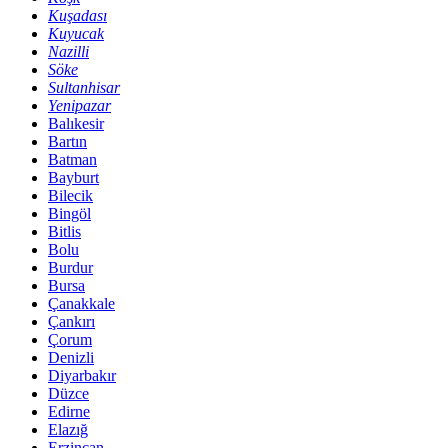
Kuşadası
Kuyucak
Nazilli
Söke
Sultanhisar
Yenipazar
Balıkesir
Bartın
Batman
Bayburt
Bilecik
Bingöl
Bitlis
Bolu
Burdur
Bursa
Çanakkale
Çankırı
Çorum
Denizli
Diyarbakır
Düzce
Edirne
Elazığ
Erzincan