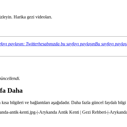
leyin. Harika gezi videoları.
fayı paylaşın: Twitterhesabınızda bu sayfayı paylaşın
Bu sayfayı paylaş
üncellendi.
yfa Daha
kısa bilgileri ve bağlantıları aşağıdadır. Daha fazla güncel faydalı bilgi
ykanda-antik-kenti.jpg-|-Arykanda Antik Kenti | Gezi Rehberi-|-Arykand