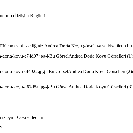
darma İletişim Bilgileri
. Eklenmesini istediğiniz Andrea Doria Koyu görseli varsa bize iletin b
rea-doria-koyu-c74d97.jpg-|-Bu GörselAndrea Doria Koyu Görselleri (1)
rea-doria-koyu-6f4922.jpg-|-Bu GörselAndrea Doria Koyu Görselleri (2)i
rea-doria-koyu-d67d8a.jpg-|-Bu GörselAndrea Doria Koyu Görselleri (3)
izleyin. Gezi videoları.
4Y