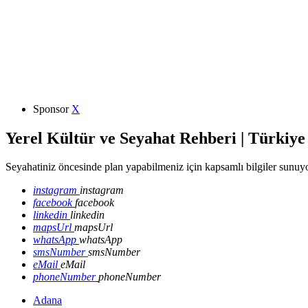
Sponsor
X
Yerel Kültür ve Seyahat Rehberi | Türkiye
Seyahatiniz öncesinde plan yapabilmeniz için kapsamlı bilgiler sunuyo
instagram
instagram
facebook
facebook
linkedin
linkedin
mapsUrl
mapsUrl
whatsApp
whatsApp
smsNumber
smsNumber
eMail
eMail
phoneNumber
phoneNumber
Adana