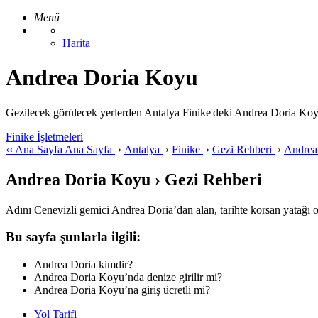
Menü
Harita
Andrea Doria Koyu
Gezilecek görülecek yerlerden Antalya Finike'deki Andrea Doria Koyu ile
Finike İşletmeleri
‹‹
Ana Sayfa
Ana Sayfa
›
Antalya
›
Finike
›
Gezi Rehberi
›
Andrea
Andrea Doria Koyu › Gezi Rehberi
Adını Cenevizli gemici Andrea Doria’dan alan, tarihte korsan yatağı ola
Bu sayfa şunlarla ilgili:
Andrea Doria kimdir?
Andrea Doria Koyu’nda denize girilir mi?
Andrea Doria Koyu’na giriş ücretli mi?
Yol Tarifi