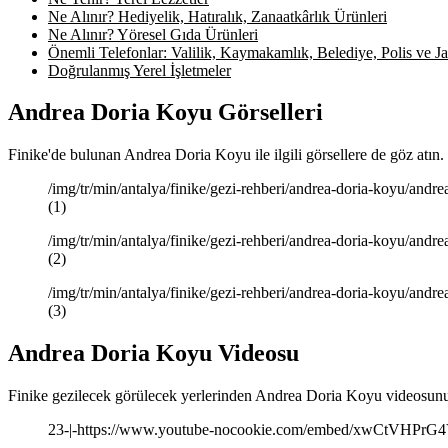
Ne Alınır? Hediyelik, Hatıralık, Zanaatkârlık Ürünleri
Ne Alınır? Yöresel Gıda Ürünleri
Önemli Telefonlar: Valilik, Kaymakamlık, Belediye, Polis ve Jan
Doğrulanmış Yerel İşletmeler
Andrea Doria Koyu Görselleri
Finike'de bulunan Andrea Doria Koyu ile ilgili görsellere de göz atın
/img/tr/min/antalya/finike/gezi-rehberi/andrea-doria-koyu/and
(1)
/img/tr/min/antalya/finike/gezi-rehberi/andrea-doria-koyu/and
(2)
/img/tr/min/antalya/finike/gezi-rehberi/andrea-doria-koyu/and
(3)
Andrea Doria Koyu Videosu
Finike gezilecek görülecek yerlerinden Andrea Doria Koyu videosunu 
23-|-https://www.youtube-nocookie.com/embed/xwCtVHPrG