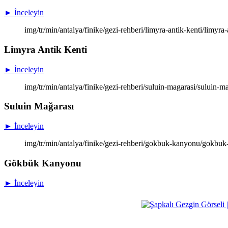
► İnceleyin
img/tr/min/antalya/finike/gezi-rehberi/limyra-antik-kenti/limyr
Limyra Antik Kenti
► İnceleyin
img/tr/min/antalya/finike/gezi-rehberi/suluin-magarasi/suluin-m
Suluin Mağarası
► İnceleyin
img/tr/min/antalya/finike/gezi-rehberi/gokbuk-kanyonu/gokb
Gökbük Kanyonu
► İnceleyin