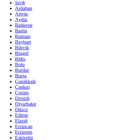
Serik
Ardahan
Artvin
Aydın
Balıkesir
Bartın
Batman
Bayburt
Bilecik
Bingöl
Bitlis
Bolu
Burdur
Bursa
Çanakkale
Çankırı
Çorum
Denizli
Diyarbakır
Düzce
Edirne
Elazığ
Erzincan
Erzurum
Eskişehir