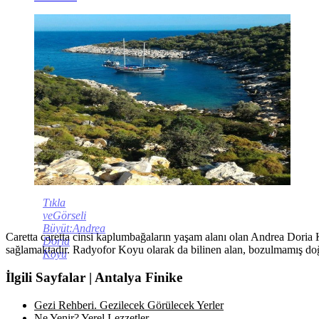
Tıkla
veGörseli
Büyüt:Andrea
Caretta caretta cinsi kaplumbağaların yaşam alanı olan Andrea Doria K
Doria
sağlamaktadır. Radyofor Koyu olarak da bilinen alan, bozulmamış doğal 
Koyu
İlgili Sayfalar | Antalya Finike
Gezi Rehberi. Gezilecek Görülecek Yerler
Ne Yenir? Yerel Lezzetler