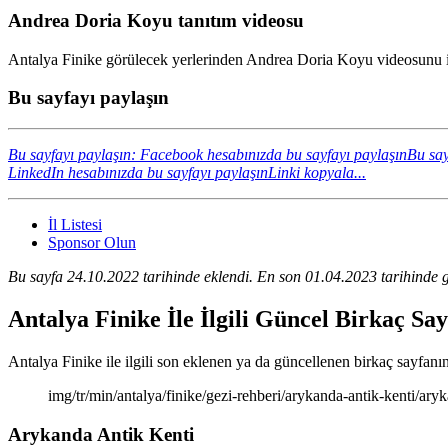
Andrea Doria Koyu tanıtım videosu
Antalya Finike görülecek yerlerinden Andrea Doria Koyu videosunu iz
Bu sayfayı paylaşın
Bu sayfayı paylaşın: Facebook hesabınızda bu sayfayı paylaşın
Bu say
LinkedIn hesabınızda bu sayfayı paylaşın
Linki kopyala...
İl Listesi
Sponsor Olun
Bu sayfa 24.10.2022 tarihinde eklendi. En son 01.04.2023 tarihinde g
Antalya Finike İle İlgili Güncel Birkaç Sa
Antalya Finike ile ilgili son eklenen ya da güncellenen birkaç sayfanın 
img/tr/min/antalya/finike/gezi-rehberi/arykanda-antik-kenti/ar
Arykanda Antik Kenti