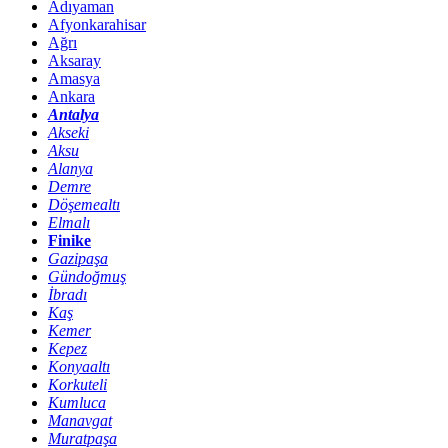
Adıyaman
Afyonkarahisar
Ağrı
Aksaray
Amasya
Ankara
Antalya
Akseki
Aksu
Alanya
Demre
Döşemealtı
Elmalı
Finike
Gazipaşa
Gündoğmuş
İbradı
Kaş
Kemer
Kepez
Konyaaltı
Korkuteli
Kumluca
Manavgat
Muratpaşa