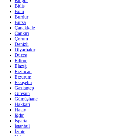
Bingöl
Bitlis
Bolu
Burdur
Bursa
Çanakkale
Çankırı
Çorum
Denizli
Diyarbakır
Düzce
Edirne
Elazığ
Erzincan
Erzurum
Eskişehir
Gaziantep
Giresun
Gümüşhane
Hakkari
Hatay
Iğdır
Isparta
İstanbul
İzmir