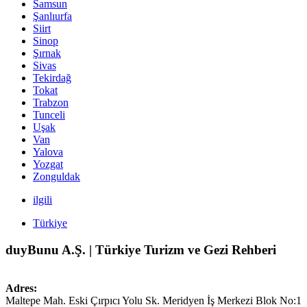
Samsun
Şanlıurfa
Siirt
Sinop
Şırnak
Sivas
Tekirdağ
Tokat
Trabzon
Tunceli
Uşak
Van
Yalova
Yozgat
Zonguldak
ilgili
Türkiye
duyBunu A.Ş. | Türkiye Turizm ve Gezi Rehberi
Adres:
Maltepe Mah. Eski Çırpıcı Yolu Sk. Meridyen İş Merkezi Blok No:1