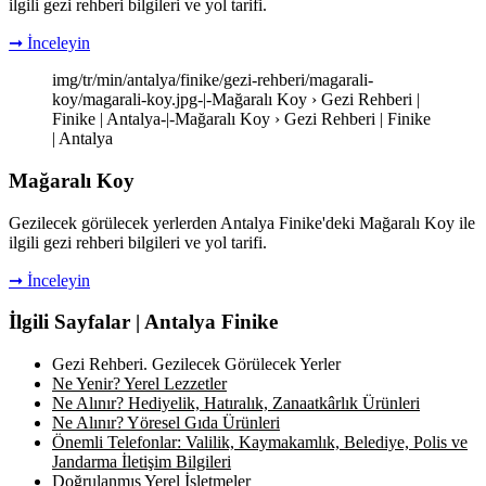
ilgili gezi rehberi bilgileri ve yol tarifi.
➞ İnceleyin
img/tr/min/antalya/finike/gezi-rehberi/magarali-
koy/magarali-koy.jpg-|-Mağaralı Koy › Gezi Rehberi |
Finike | Antalya-|-Mağaralı Koy › Gezi Rehberi | Finike
| Antalya
Mağaralı Koy
Gezilecek görülecek yerlerden Antalya Finike'deki Mağaralı Koy ile
ilgili gezi rehberi bilgileri ve yol tarifi.
➞ İnceleyin
İlgili Sayfalar | Antalya Finike
Gezi Rehberi. Gezilecek Görülecek Yerler
Ne Yenir? Yerel Lezzetler
Ne Alınır? Hediyelik, Hatıralık, Zanaatkârlık Ürünleri
Ne Alınır? Yöresel Gıda Ürünleri
Önemli Telefonlar: Valilik, Kaymakamlık, Belediye, Polis ve
Jandarma İletişim Bilgileri
Doğrulanmış Yerel İşletmeler