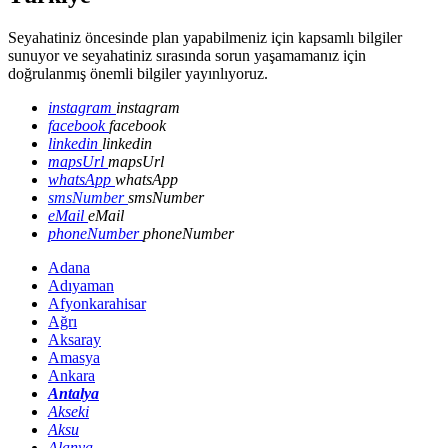
Seyahatiniz öncesinde plan yapabilmeniz için kapsamlı bilgiler
sunuyor ve seyahatiniz sırasında sorun yaşamamanız için
doğrulanmış önemli bilgiler yayınlıyoruz.
instagram
instagram
facebook
facebook
linkedin
linkedin
mapsUrl
mapsUrl
whatsApp
whatsApp
smsNumber
smsNumber
eMail
eMail
phoneNumber
phoneNumber
Adana
Adıyaman
Afyonkarahisar
Ağrı
Aksaray
Amasya
Ankara
Antalya
Akseki
Aksu
Alanya