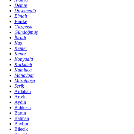
Demre
Döşemealtı
Elmalı
Finike
Gazipaşa
Gündoğmuş
İbradı
Kaş
Kemer
Kepez
Konyaaltı
Korkuteli
Kumluca
Manavgat
Muratpaşa
Serik
Ardahan
Artvin
Aydın
Balıkesir
Bartın
Batman
Bayburt
Bilecik