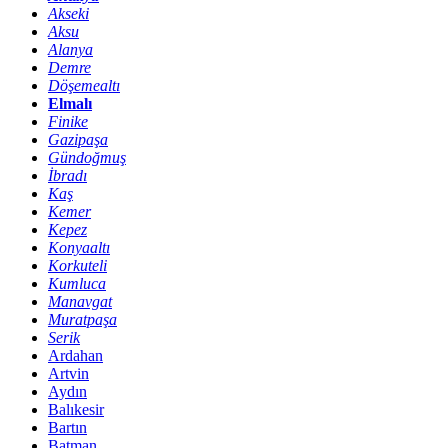
Akseki
Aksu
Alanya
Demre
Döşemealtı
Elmalı
Finike
Gazipaşa
Gündoğmuş
İbradı
Kaş
Kemer
Kepez
Konyaaltı
Korkuteli
Kumluca
Manavgat
Muratpaşa
Serik
Ardahan
Artvin
Aydın
Balıkesir
Bartın
Batman