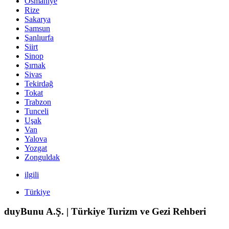
Osmaniye
Rize
Sakarya
Samsun
Şanlıurfa
Siirt
Sinop
Şırnak
Sivas
Tekirdağ
Tokat
Trabzon
Tunceli
Uşak
Van
Yalova
Yozgat
Zonguldak
ilgili
Türkiye
duyBunu A.Ş. | Türkiye Turizm ve Gezi Rehberi