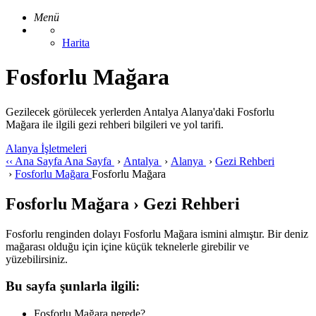
Menü
Harita
Fosforlu Mağara
Gezilecek görülecek yerlerden Antalya Alanya'daki Fosforlu
Mağara ile ilgili gezi rehberi bilgileri ve yol tarifi.
Alanya İşletmeleri
‹‹
Ana Sayfa
Ana Sayfa
›
Antalya
›
Alanya
›
Gezi Rehberi
›
Fosforlu Mağara
Fosforlu Mağara
Fosforlu Mağara › Gezi Rehberi
Fosforlu renginden dolayı Fosforlu Mağara ismini almıştır. Bir deniz
mağarası olduğu için içine küçük teknelerle girebilir ve
yüzebilirsiniz.
Bu sayfa şunlarla ilgili:
Fosforlu Mağara nerede?