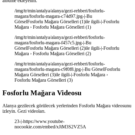
albüme ekleyelim.
/img/tr/min/antalya/alanya/gezi-rehberi/fosforlu-
magara/fosforlu-magara-c74d97.jpg-|-Bu
GörselFosforlu Mağara Görselleri (1)ile ilgili-|-Fosforlu
Mağara › Fosforlu Mağara Görselleri (1)
/img/tr/min/antalya/alanya/gezi-rehberi/fosforlu-
magara/fosforlu-magara-f457c5.jpg-|-Bu
GörselFosforlu Mağara Görselleri (2)ile ilgili-|-Fosforlu
Mağara › Fosforlu Mağara Görselleri (2)
/img/tr/min/antalya/alanya/gezi-rehberi/fosforlu-
magara/fosforlu-magara-c9f0f8.jpg-|-Bu GörselFosforlu
Mağara Görselleri (3)ile ilgili-|-Fosforlu Mağara ›
Fosforlu Mağara Görselleri (3)
Fosforlu Mağara Videosu
Alanya gezilecek görülecek yerlerinden Fosforlu Mağara videosunu
izleyin. Gezi videoları.
23-|-https://www.youtube-
nocookie.com/embed/xJiM3S2VZ5A