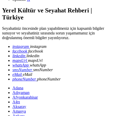
Yerel Kültür ve Seyahat Rehberi |
Türkiye
Seyahatiniz öncesinde plan yapabilmeniz için kapsamlı bilgiler
sunuyor ve seyahatiniz sırasında sorun yaşamamanız için
doğrulanmış önemli bilgiler yayınlıyoruz.
instagram
instagram
facebook
facebook
linkedin
linkedin
mapsUrl
mapsUrl
whatsApp
whatsApp
smsNumber
smsNumber
eMail
eMail
phoneNumber
phoneNumber
Adana
Adıyaman
Afyonkarahisar
Ağrı
Aksaray
Amasya
Ankara