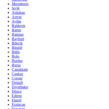
Muratpaşa
Serik
Ardahan
Artvin
Aydın
Balıkesir
Bartın
Batman
Bayburt
Bilecik
Bingöl
Bitlis
Bolu
Burdur
Bursa
Çanakkale
Çankırı
Çorum
Denizli
Diyarbakır
Düzce
Edirne
Elazığ
Erzincan
Erzurum