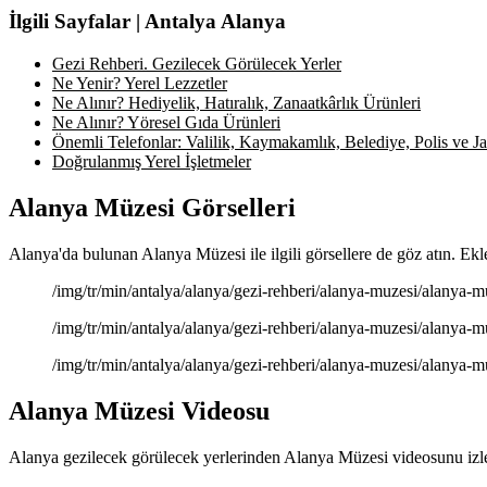
İlgili Sayfalar | Antalya Alanya
Gezi Rehberi. Gezilecek Görülecek Yerler
Ne Yenir? Yerel Lezzetler
Ne Alınır? Hediyelik, Hatıralık, Zanaatkârlık Ürünleri
Ne Alınır? Yöresel Gıda Ürünleri
Önemli Telefonlar: Valilik, Kaymakamlık, Belediye, Polis ve Jan
Doğrulanmış Yerel İşletmeler
Alanya Müzesi Görselleri
Alanya'da bulunan Alanya Müzesi ile ilgili görsellere de göz atın. Ekl
/img/tr/min/antalya/alanya/gezi-rehberi/alanya-muzesi/alanya-m
/img/tr/min/antalya/alanya/gezi-rehberi/alanya-muzesi/alanya-m
/img/tr/min/antalya/alanya/gezi-rehberi/alanya-muzesi/alanya-m
Alanya Müzesi Videosu
Alanya gezilecek görülecek yerlerinden Alanya Müzesi videosunu izle