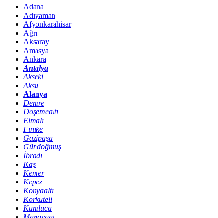
Adana
Adıyaman
Afyonkarahisar
Ağrı
Aksaray
Amasya
Ankara
Antalya
Akseki
Aksu
Alanya
Demre
Döşemealtı
Elmalı
Finike
Gazipaşa
Gündoğmuş
İbradı
Kaş
Kemer
Kepez
Konyaaltı
Korkuteli
Kumluca
Manavgat