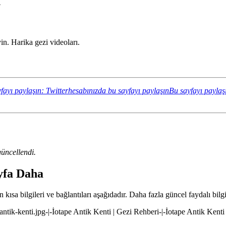
4
n. Harika gezi videoları.
fayı paylaşın: Twitterhesabınızda bu sayfayı paylaşın
Bu sayfayı paylaş
üncellendi.
ayfa Daha
kısa bilgileri ve bağlantıları aşağıdadır. Daha fazla güncel faydalı bilgi
-antik-kenti.jpg-|-İotape Antik Kenti | Gezi Rehberi-|-İotape Antik Kenti