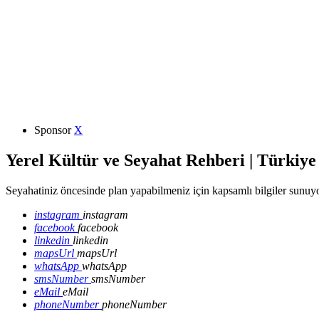
Sponsor
X
Yerel Kültür ve Seyahat Rehberi | Türkiye
Seyahatiniz öncesinde plan yapabilmeniz için kapsamlı bilgiler sunuyo
instagram
instagram
facebook
facebook
linkedin
linkedin
mapsUrl
mapsUrl
whatsApp
whatsApp
smsNumber
smsNumber
eMail
eMail
phoneNumber
phoneNumber