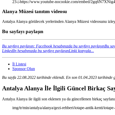
23-|-https://www.youtube-nocookie.com/embed/2gq6N7XNig
Alanya Müzesi tanıtım videosu
Antalya Alanya görülecek yerlerinden Alanya Müzesi videosunu izleyi
Bu sayfayı paylaşın
Bu sayfayı paylaşın: Facebook hesabınızda bu sayfayı paylaşın
Bu say
LinkedIn hesabınızda bu sayfayı paylaşın
Linki kopyala...
İl Listesi
Sponsor Olun
Bu sayfa 22.08.2022 tarihinde eklendi. En son 01.04.2023 tarihinde g
Antalya Alanya İle İlgili Güncel Birkaç S
Antalya Alanya ile ilgili son eklenen ya da güncellenen birkaç sayfanın 
img/tr/min/antalya/alanya/gezi-rehberi/iotape-antik-kenti/iotape