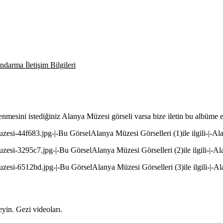
darma İletişim Bilgileri
enmesini istediğiniz Alanya Müzesi görseli varsa bize iletin bu albüme 
uzesi-44f683.jpg-|-Bu GörselAlanya Müzesi Görselleri (1)ile ilgili-|-A
uzesi-3295c7.jpg-|-Bu GörselAlanya Müzesi Görselleri (2)ile ilgili-|-A
uzesi-6512bd.jpg-|-Bu GörselAlanya Müzesi Görselleri (3)ile ilgili-|-A
yin. Gezi videoları.