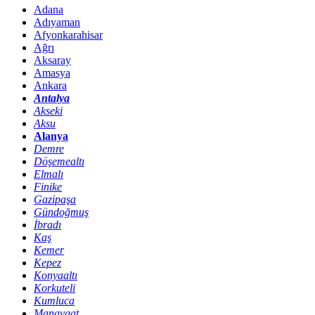
Adana
Adıyaman
Afyonkarahisar
Ağrı
Aksaray
Amasya
Ankara
Antalya
Akseki
Aksu
Alanya
Demre
Döşemealtı
Elmalı
Finike
Gazipaşa
Gündoğmuş
İbradı
Kaş
Kemer
Kepez
Konyaaltı
Korkuteli
Kumluca
Manavgat