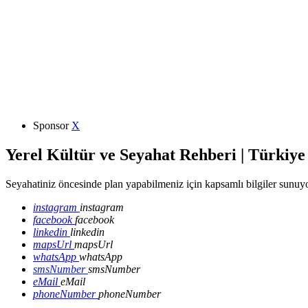
Sponsor
X
Yerel Kültür ve Seyahat Rehberi | Türkiye
Seyahatiniz öncesinde plan yapabilmeniz için kapsamlı bilgiler sunuyo
instagram
instagram
facebook
facebook
linkedin
linkedin
mapsUrl
mapsUrl
whatsApp
whatsApp
smsNumber
smsNumber
eMail
eMail
phoneNumber
phoneNumber