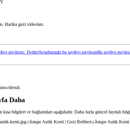
DY
. Harika gezi videoları.
fayı paylaşın: Twitterhesabınızda bu sayfayı paylaşın
Bu sayfayı paylaş
üncellendi.
ayfa Daha
kısa bilgileri ve bağlantıları aşağıdadır. Daha fazla güncel faydalı bilgi
-antik-kenti.jpg-|-İotape Antik Kenti | Gezi Rehberi-|-İotape Antik Kenti