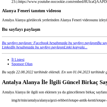
23-|-https://www.youtube-nocookie.com/embed/8UlcaQAAP
Alanya Feneri tanıtım videosu
Antalya Alanya görülecek yerlerinden Alanya Feneri videosunu izleyin
Bu sayfayı paylaşın
Bu sayfayı paylaşın: Facebook hesabınızda bu sayfayı paylaşın
Bu say
LinkedIn hesabınızda bu sayfayı paylaşın
Linki kopyala...
İl Listesi
Sponsor Olun
Bu sayfa 22.08.2022 tarihinde eklendi. En son 01.04.2023 tarihinde g
Antalya Alanya İle İlgili Güncel Birkaç S
Antalya Alanya ile ilgili son eklenen ya da güncellenen birkaç sayfanın 
img/tr/min/antalya/alanya/gezi-rehberi/iotape-antik-kenti/iotape