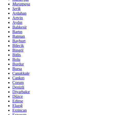
Muratpaşa
Serik
Ardahan
Artvin
Aydın
Balıkesir
Bartın
Batman
Bayburt
Bilecik
Bingöl
Bitlis
Bolu
Burdur
Bursa
Çanakkale
Çankırı
Çorum
Denizli
Diyarbakır
Düzce
Edirne
Elazığ
Erzincan
Erzurum