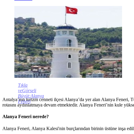
Tıkla
veGörseli
Büyüt:Alanya
Antalya’nın turizm cenneti ilçesi Alanya’da yer alan Alanya Feneri, Tü
Feneri
rotasını aydınlatmaya devam etmektedir. Alanya Feneri’nin kule yüksek
Alanya Feneri nerede?
Alanya Feneri, Alanya Kalesi'nin burçlarından birinin üstüne inşa edil