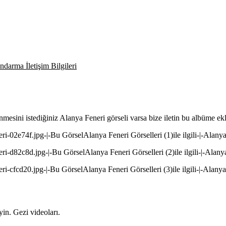
darma İletişim Bilgileri
nmesini istediğiniz Alanya Feneri görseli varsa bize iletin bu albüme ek
eri-02e74f.jpg-|-Bu GörselAlanya Feneri Görselleri (1)ile ilgili-|-Alanya
eri-d82c8d.jpg-|-Bu GörselAlanya Feneri Görselleri (2)ile ilgili-|-Alany
eri-cfcd20.jpg-|-Bu GörselAlanya Feneri Görselleri (3)ile ilgili-|-Alanya
in. Gezi videoları.