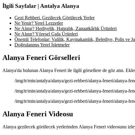
İlgili Sayfalar | Antalya Alanya
Gezi Rehberi. Gezilecek Görülecek Yerler
Ne Yenir? Yerel Lezzetler
Ne Alınır? Hediyelik, Hatıralık, Zanaatkârlık Ürünleri
Ne Alınır? Yöresel Gıda Ürünleri
Önemli Telefonlar: Valilik, Kaymakamlık, Belediye, Polis ve Jan
Doğrulanmış Yerel İşletmeler
Alanya Feneri Görselleri
Alanya'da bulunan Alanya Feneri ile ilgili görsellere de göz atın. Ekle
/img/tr/min/antalya/alanya/gezi-rehberi/alanya-feneri/alanya-fen
/img/tr/min/antalya/alanya/gezi-rehberi/alanya-feneri/alanya-fen
/img/tr/min/antalya/alanya/gezi-rehberi/alanya-feneri/alanya-fen
Alanya Feneri Videosu
Alanya gezilecek görülecek yerlerinden Alanya Feneri videosunu izley