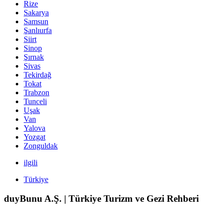
Rize
Sakarya
Samsun
Şanlıurfa
Siirt
Sinop
Şırnak
Sivas
Tekirdağ
Tokat
Trabzon
Tunceli
Uşak
Van
Yalova
Yozgat
Zonguldak
ilgili
Türkiye
duyBunu A.Ş. | Türkiye Turizm ve Gezi Rehberi