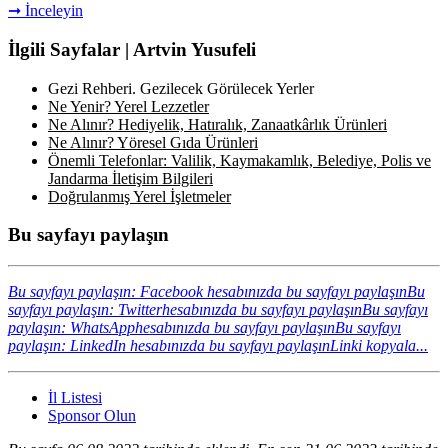
➞ İnceleyin
İlgili Sayfalar | Artvin Yusufeli
Gezi Rehberi. Gezilecek Görülecek Yerler
Ne Yenir? Yerel Lezzetler
Ne Alınır? Hediyelik, Hatıralık, Zanaatkârlık Ürünleri
Ne Alınır? Yöresel Gıda Ürünleri
Önemli Telefonlar: Valilik, Kaymakamlık, Belediye, Polis ve
Jandarma İletişim Bilgileri
Doğrulanmış Yerel İşletmeler
Bu sayfayı paylaşın
Bu sayfayı paylaşın: Facebook hesabınızda bu sayfayı paylaşın
Bu
sayfayı paylaşın: Twitterhesabınızda bu sayfayı paylaşın
Bu sayfayı
paylaşın: WhatsApphesabınızda bu sayfayı paylaşın
Bu sayfayı
paylaşın: LinkedIn hesabınızda bu sayfayı paylaşın
Linki kopyala...
İl Listesi
Sponsor Olun