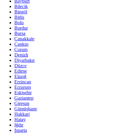
Bayburt
Bilecik
Bingöl
Bitlis
Bolu
Burdur
Bursa
Çanakkale
Çankırı
Çorum
Denizli
Diyarbakır
Düzce
Edirne
Elazığ
Erzincan
Erzurum
Eskişehir
Gaziantep
Giresun
Gümüşhane
Hakkari
Hatay
Iğdır
Isparta