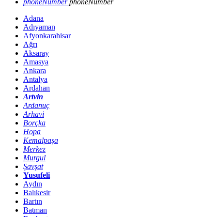
phoneNumber
phoneNumber
Adana
Adıyaman
Afyonkarahisar
Ağrı
Aksaray
Amasya
Ankara
Antalya
Ardahan
Artvin
Ardanuç
Arhavi
Borçka
Hopa
Kemalpaşa
Merkez
Murgul
Şavşat
Yusufeli
Aydın
Balıkesir
Bartın
Batman