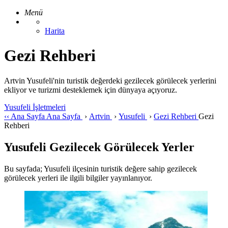
Menü
Harita
Gezi Rehberi
Artvin Yusufeli'nin turistik değerdeki gezilecek görülecek yerlerini
ekliyor ve turizmi desteklemek için dünyaya açıyoruz.
Yusufeli İşletmeleri
‹‹
Ana Sayfa
Ana Sayfa
›
Artvin
›
Yusufeli
›
Gezi Rehberi
Gezi
Rehberi
Yusufeli Gezilecek Görülecek Yerler
Bu sayfada; Yusufeli ilçesinin turistik değere sahip gezilecek
görülecek yerleri ile ilgili bilgiler yayınlanıyor.