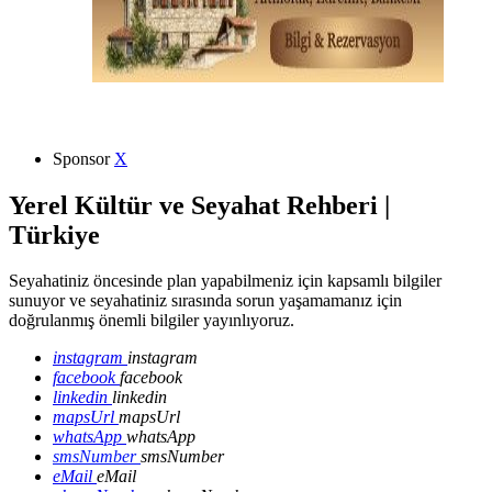
Sponsor
X
Yerel Kültür ve Seyahat Rehberi |
Türkiye
Seyahatiniz öncesinde plan yapabilmeniz için kapsamlı bilgiler
sunuyor ve seyahatiniz sırasında sorun yaşamamanız için
doğrulanmış önemli bilgiler yayınlıyoruz.
instagram
instagram
facebook
facebook
linkedin
linkedin
mapsUrl
mapsUrl
whatsApp
whatsApp
smsNumber
smsNumber
eMail
eMail