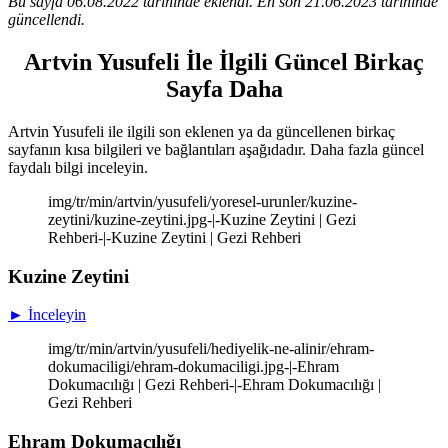
Bu sayfa 06.08.2022 tarihinde eklendi. En son 21.06.2023 tarihinde
güncellendi.
Artvin Yusufeli İle İlgili Güncel Birkaç
Sayfa Daha
Artvin Yusufeli ile ilgili son eklenen ya da güncellenen birkaç
sayfanın kısa bilgileri ve bağlantıları aşağıdadır. Daha fazla güncel
faydalı bilgi inceleyin.
img/tr/min/artvin/yusufeli/yoresel-urunler/kuzine-
zeytini/kuzine-zeytini.jpg-|-Kuzine Zeytini | Gezi
Rehberi-|-Kuzine Zeytini | Gezi Rehberi
Kuzine Zeytini
► İnceleyin
img/tr/min/artvin/yusufeli/hediyelik-ne-alinir/ehram-
dokumaciligi/ehram-dokumaciligi.jpg-|-Ehram
Dokumacılığı | Gezi Rehberi-|-Ehram Dokumacılığı |
Gezi Rehberi
Ehram Dokumacılığı