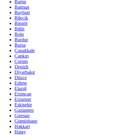
Bartın
Batman
Bayburt
Bilecik
Bingöl
Bitlis
Bolu
Burdur
Bursa
Çanakkale
Çankırı
Çorum
Denizli
Diyarbakır
Düzce
Edirne
Elazığ
Erzincan
Erzurum
Eskişehir
Gaziantep
Giresun
Gümüşhane
Hakkari
Hatay