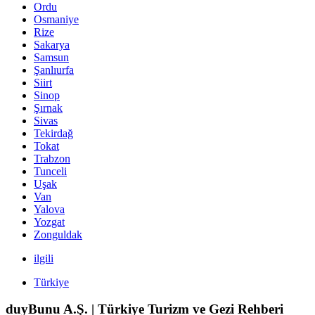
Ordu
Osmaniye
Rize
Sakarya
Samsun
Şanlıurfa
Siirt
Sinop
Şırnak
Sivas
Tekirdağ
Tokat
Trabzon
Tunceli
Uşak
Van
Yalova
Yozgat
Zonguldak
ilgili
Türkiye
duyBunu A.Ş. | Türkiye Turizm ve Gezi Rehberi