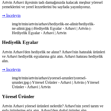
Artvin Arhavi ilçesinin tadı damağınızda kalacak meşhur yöresel
yemeklerini ve yerel lezzetlerini bu sayfada yayınlıyoruz.
➞ İnceleyin
img/tr/min/artvin/arhavi/hediyelik-ne-alinir/hediyelik-
ne-alinir.jpg-|-Hediyelik Eşyalar › Arhavi | Artvin-|-
Hediyelik Eşyalar › Arhavi | Artvin
Hediyelik Eşyalar
Artvin Arhavi'den hediyelik ne alınır? Arhavi'nin hatıralık ürünleri
ve Arhavi hediyelik eşyalarına göz atın. Arhavi hatırası hediyelik
alın.
➞ İnceleyin
img/tr/min/artvin/arhavi/yoresel-urunler/yoresel-
urunler.jpg-|-Yöresel Ürünler › Arhavi | Artvin-|-Yöresel
Ürünler › Arhavi | Artvin
Yöresel Ürünler
Artvin Arhavi yöresel ürünleri nelerdir? Arhavi'nin yerel tarım ve
gıda ürünlerine göz atın. Arhavi'den doğal ürünler alın.