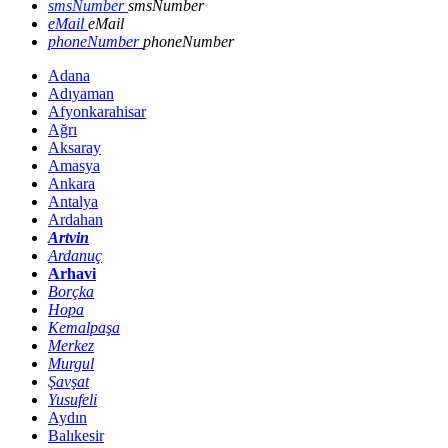
smsNumber
smsNumber
eMail
eMail
phoneNumber
phoneNumber
Adana
Adıyaman
Afyonkarahisar
Ağrı
Aksaray
Amasya
Ankara
Antalya
Ardahan
Artvin
Ardanuç
Arhavi
Borçka
Hopa
Kemalpaşa
Merkez
Murgul
Şavşat
Yusufeli
Aydın
Balıkesir