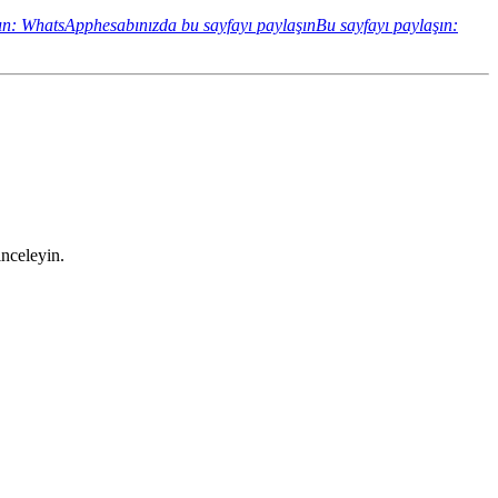
ın: WhatsApphesabınızda bu sayfayı paylaşın
Bu sayfayı paylaşın:
inceleyin.