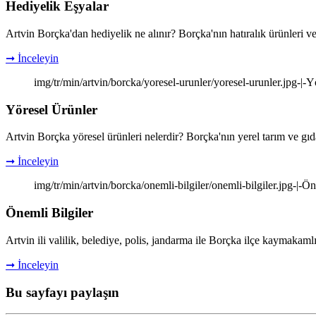
Hediyelik Eşyalar
Artvin Borçka'dan hediyelik ne alınır? Borçka'nın hatıralık ürünleri ve
➞ İnceleyin
img/tr/min/artvin/borcka/yoresel-urunler/yoresel-urunler.jpg-|-Y
Yöresel Ürünler
Artvin Borçka yöresel ürünleri nelerdir? Borçka'nın yerel tarım ve gıd
➞ İnceleyin
img/tr/min/artvin/borcka/onemli-bilgiler/onemli-bilgiler.jpg-|-Ön
Önemli Bilgiler
Artvin ili valilik, belediye, polis, jandarma ile Borçka ilçe kaymakamlık
➞ İnceleyin
Bu sayfayı paylaşın