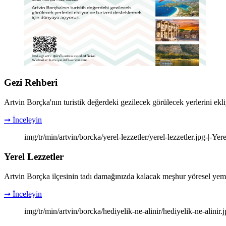
Gezi Rehberi
Artvin Borçka'nın turistik değerdeki gezilecek görülecek yerlerini ek
➞ İnceleyin
img/tr/min/artvin/borcka/yerel-lezzetler/yerel-lezzetler.jpg-|-Yer
Yerel Lezzetler
Artvin Borçka ilçesinin tadı damağınızda kalacak meşhur yöresel yemek
➞ İnceleyin
img/tr/min/artvin/borcka/hediyelik-ne-alinir/hediyelik-ne-alinir.