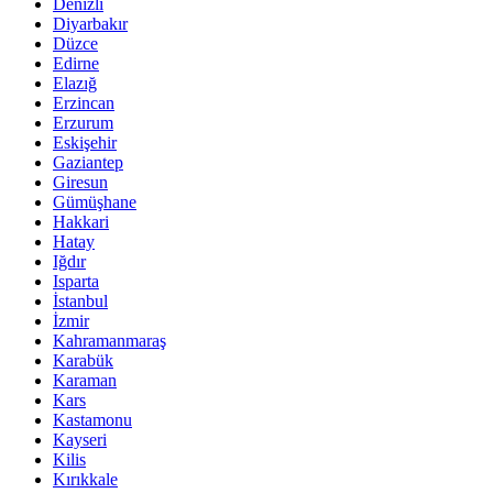
Denizli
Diyarbakır
Düzce
Edirne
Elazığ
Erzincan
Erzurum
Eskişehir
Gaziantep
Giresun
Gümüşhane
Hakkari
Hatay
Iğdır
Isparta
İstanbul
İzmir
Kahramanmaraş
Karabük
Karaman
Kars
Kastamonu
Kayseri
Kilis
Kırıkkale