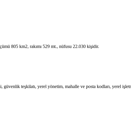
ölçümü 805 km2, rakımı 529 mt., nüfusu 22.030 kişidir.
üvenlik teşkilatı, yerel yönetim, mahalle ve posta kodları, yerel işletmel