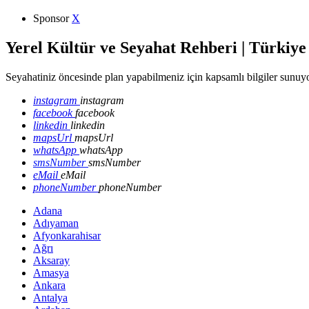
Sponsor
X
Yerel Kültür ve Seyahat Rehberi | Türkiye
Seyahatiniz öncesinde plan yapabilmeniz için kapsamlı bilgiler sunuyo
instagram
instagram
facebook
facebook
linkedin
linkedin
mapsUrl
mapsUrl
whatsApp
whatsApp
smsNumber
smsNumber
eMail
eMail
phoneNumber
phoneNumber
Adana
Adıyaman
Afyonkarahisar
Ağrı
Aksaray
Amasya
Ankara
Antalya