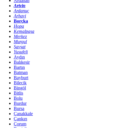
Ardahan
Artvin
Ardanuç
Arhavi
Borçka
Hopa
Kemalpaşa
Merkez
Murgul
Şavşat
Yusufeli
Aydın
Balıkesir
Bartın
Batman
Bayburt
Bilecik
Bingöl
Bitlis
Bolu
Burdur
Bursa
Çanakkale
Çankırı
Çorum