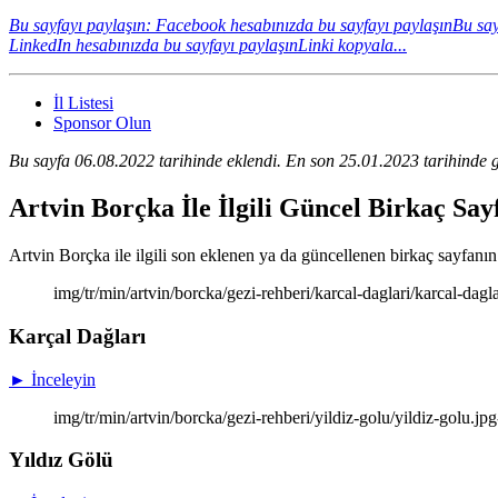
Bu sayfayı paylaşın: Facebook hesabınızda bu sayfayı paylaşın
Bu say
LinkedIn hesabınızda bu sayfayı paylaşın
Linki kopyala...
İl Listesi
Sponsor Olun
Bu sayfa 06.08.2022 tarihinde eklendi. En son 25.01.2023 tarihinde g
Artvin Borçka İle İlgili Güncel Birkaç Sa
Artvin Borçka ile ilgili son eklenen ya da güncellenen birkaç sayfanın k
img/tr/min/artvin/borcka/gezi-rehberi/karcal-daglari/karcal-dagl
Karçal Dağları
► İnceleyin
img/tr/min/artvin/borcka/gezi-rehberi/yildiz-golu/yildiz-golu.jp
Yıldız Gölü