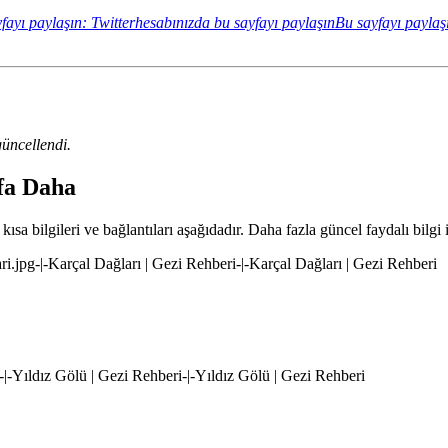
fayı paylaşın: Twitterhesabınızda bu sayfayı paylaşın
Bu sayfayı paylaş
üncellendi.
yfa Daha
ısa bilgileri ve bağlantıları aşağıdadır. Daha fazla güncel faydalı bilgi 
ari.jpg-|-Karçal Dağları | Gezi Rehberi-|-Karçal Dağları | Gezi Rehberi
g-|-Yıldız Gölü | Gezi Rehberi-|-Yıldız Gölü | Gezi Rehberi