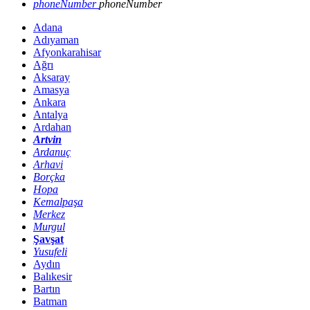
phoneNumber
phoneNumber
Adana
Adıyaman
Afyonkarahisar
Ağrı
Aksaray
Amasya
Ankara
Antalya
Ardahan
Artvin
Ardanuç
Arhavi
Borçka
Hopa
Kemalpaşa
Merkez
Murgul
Şavşat
Yusufeli
Aydın
Balıkesir
Bartın
Batman