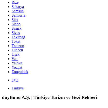
Rize
Sakarya
Samsun
Şanlıurfa
Siirt
Sinop
Şırnak
Sivas
Tekirdağ
Tokat
Trabzon
Tunceli
Uşak
Van
Yalova
Yozgat
Zonguldak
ilgili
Türkiye
duyBunu A.Ş. | Türkiye Turizm ve Gezi Rehberi