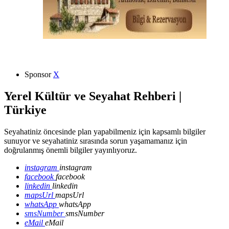
Sponsor
X
Yerel Kültür ve Seyahat Rehberi |
Türkiye
Seyahatiniz öncesinde plan yapabilmeniz için kapsamlı bilgiler
sunuyor ve seyahatiniz sırasında sorun yaşamamanız için
doğrulanmış önemli bilgiler yayınlıyoruz.
instagram
instagram
facebook
facebook
linkedin
linkedin
mapsUrl
mapsUrl
whatsApp
whatsApp
smsNumber
smsNumber
eMail
eMail