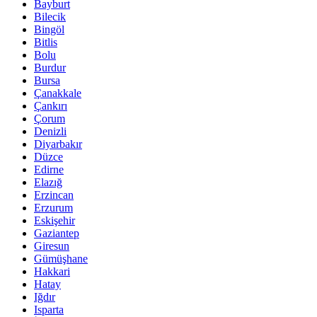
Bayburt
Bilecik
Bingöl
Bitlis
Bolu
Burdur
Bursa
Çanakkale
Çankırı
Çorum
Denizli
Diyarbakır
Düzce
Edirne
Elazığ
Erzincan
Erzurum
Eskişehir
Gaziantep
Giresun
Gümüşhane
Hakkari
Hatay
Iğdır
Isparta