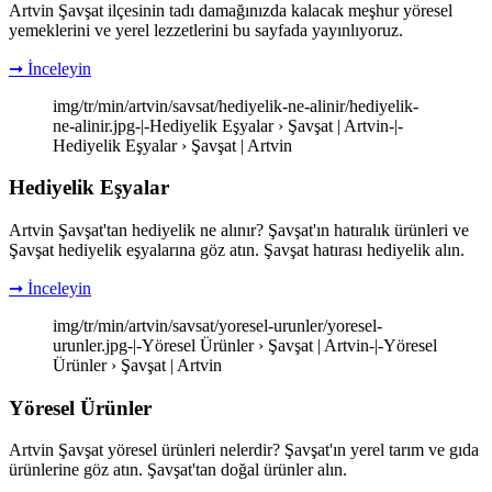
Artvin Şavşat ilçesinin tadı damağınızda kalacak meşhur yöresel
yemeklerini ve yerel lezzetlerini bu sayfada yayınlıyoruz.
➞ İnceleyin
img/tr/min/artvin/savsat/hediyelik-ne-alinir/hediyelik-
ne-alinir.jpg-|-Hediyelik Eşyalar › Şavşat | Artvin-|-
Hediyelik Eşyalar › Şavşat | Artvin
Hediyelik Eşyalar
Artvin Şavşat'tan hediyelik ne alınır? Şavşat'ın hatıralık ürünleri ve
Şavşat hediyelik eşyalarına göz atın. Şavşat hatırası hediyelik alın.
➞ İnceleyin
img/tr/min/artvin/savsat/yoresel-urunler/yoresel-
urunler.jpg-|-Yöresel Ürünler › Şavşat | Artvin-|-Yöresel
Ürünler › Şavşat | Artvin
Yöresel Ürünler
Artvin Şavşat yöresel ürünleri nelerdir? Şavşat'ın yerel tarım ve gıda
ürünlerine göz atın. Şavşat'tan doğal ürünler alın.