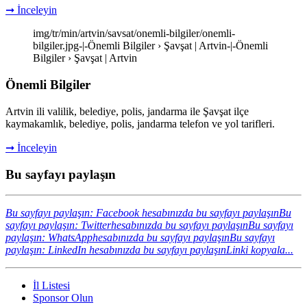
➞ İnceleyin
img/tr/min/artvin/savsat/onemli-bilgiler/onemli-
bilgiler.jpg-|-Önemli Bilgiler › Şavşat | Artvin-|-Önemli
Bilgiler › Şavşat | Artvin
Önemli Bilgiler
Artvin ili valilik, belediye, polis, jandarma ile Şavşat ilçe
kaymakamlık, belediye, polis, jandarma telefon ve yol tarifleri.
➞ İnceleyin
Bu sayfayı paylaşın
Bu sayfayı paylaşın: Facebook hesabınızda bu sayfayı paylaşın
Bu
sayfayı paylaşın: Twitterhesabınızda bu sayfayı paylaşın
Bu sayfayı
paylaşın: WhatsApphesabınızda bu sayfayı paylaşın
Bu sayfayı
paylaşın: LinkedIn hesabınızda bu sayfayı paylaşın
Linki kopyala...
İl Listesi
Sponsor Olun