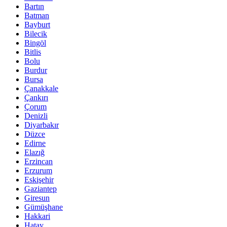
Bartın
Batman
Bayburt
Bilecik
Bingöl
Bitlis
Bolu
Burdur
Bursa
Çanakkale
Çankırı
Çorum
Denizli
Diyarbakır
Düzce
Edirne
Elazığ
Erzincan
Erzurum
Eskişehir
Gaziantep
Giresun
Gümüşhane
Hakkari
Hatay