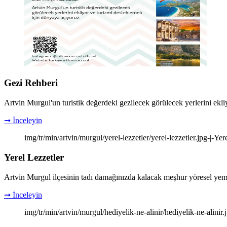
Gezi Rehberi
Artvin Murgul'un turistik değerdeki gezilecek görülecek yerlerini ekl
➞ İnceleyin
img/tr/min/artvin/murgul/yerel-lezzetler/yerel-lezzetler.jpg-|-Yer
Yerel Lezzetler
Artvin Murgul ilçesinin tadı damağınızda kalacak meşhur yöresel yemek
➞ İnceleyin
img/tr/min/artvin/murgul/hediyelik-ne-alinir/hediyelik-ne-alinir