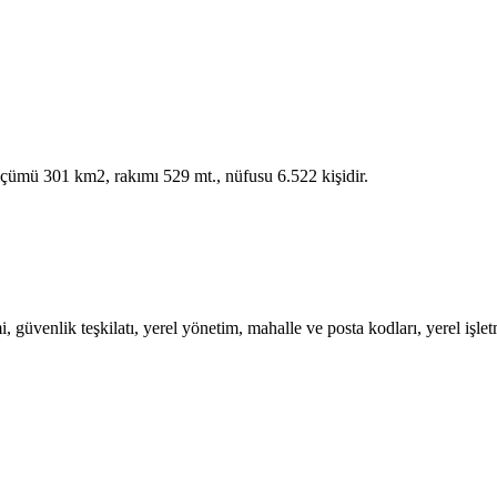
ölçümü 301 km2, rakımı 529 mt., nüfusu 6.522 kişidir.
üvenlik teşkilatı, yerel yönetim, mahalle ve posta kodları, yerel işletmel