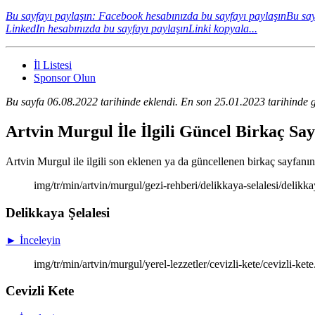
Bu sayfayı paylaşın: Facebook hesabınızda bu sayfayı paylaşın
Bu say
LinkedIn hesabınızda bu sayfayı paylaşın
Linki kopyala...
İl Listesi
Sponsor Olun
Bu sayfa 06.08.2022 tarihinde eklendi. En son 25.01.2023 tarihinde g
Artvin Murgul İle İlgili Güncel Birkaç Sa
Artvin Murgul ile ilgili son eklenen ya da güncellenen birkaç sayfanın k
img/tr/min/artvin/murgul/gezi-rehberi/delikkaya-selalesi/delikka
Delikkaya Şelalesi
► İnceleyin
img/tr/min/artvin/murgul/yerel-lezzetler/cevizli-kete/cevizli-ket
Cevizli Kete