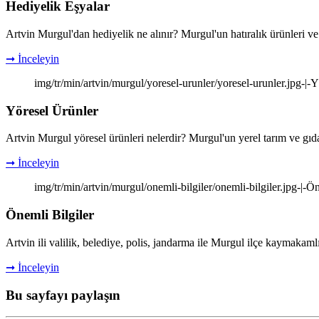
Hediyelik Eşyalar
Artvin Murgul'dan hediyelik ne alınır? Murgul'un hatıralık ürünleri ve
➞ İnceleyin
img/tr/min/artvin/murgul/yoresel-urunler/yoresel-urunler.jpg-|-
Yöresel Ürünler
Artvin Murgul yöresel ürünleri nelerdir? Murgul'un yerel tarım ve gıda
➞ İnceleyin
img/tr/min/artvin/murgul/onemli-bilgiler/onemli-bilgiler.jpg-|-Ö
Önemli Bilgiler
Artvin ili valilik, belediye, polis, jandarma ile Murgul ilçe kaymakamlık
➞ İnceleyin
Bu sayfayı paylaşın