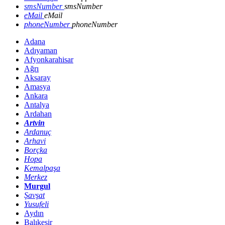
smsNumber
smsNumber
eMail
eMail
phoneNumber
phoneNumber
Adana
Adıyaman
Afyonkarahisar
Ağrı
Aksaray
Amasya
Ankara
Antalya
Ardahan
Artvin
Ardanuç
Arhavi
Borçka
Hopa
Kemalpaşa
Merkez
Murgul
Şavşat
Yusufeli
Aydın
Balıkesir