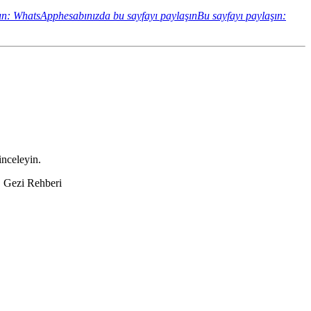
ın: WhatsApphesabınızda bu sayfayı paylaşın
Bu sayfayı paylaşın:
inceleyin.
 | Gezi Rehberi