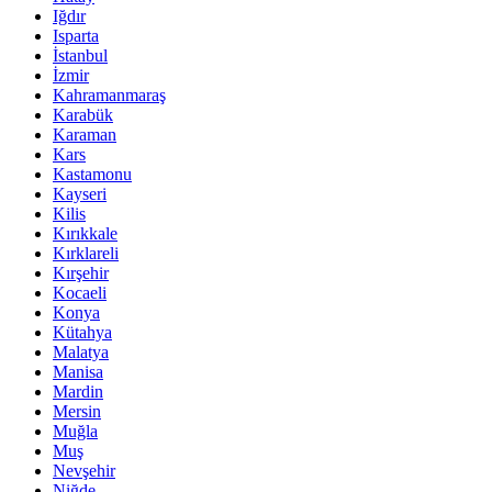
Iğdır
Isparta
İstanbul
İzmir
Kahramanmaraş
Karabük
Karaman
Kars
Kastamonu
Kayseri
Kilis
Kırıkkale
Kırklareli
Kırşehir
Kocaeli
Konya
Kütahya
Malatya
Manisa
Mardin
Mersin
Muğla
Muş
Nevşehir
Niğde