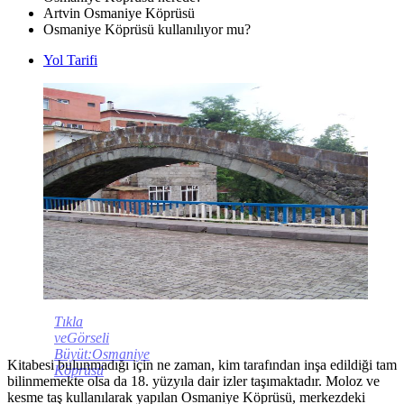
Artvin Osmaniye Köprüsü
Osmaniye Köprüsü kullanılıyor mu?
Yol Tarifi
Tıkla
veGörseli
Büyüt:Osmaniye
Kitabesi bulunmadığı için ne zaman, kim tarafından inşa edildiği tam
Köprüsü
bilinmemekte olsa da 18. yüzyıla dair izler taşımaktadır. Moloz ve
kesme taş kullanılarak yapılan Osmaniye Köprüsü, merkezdeki