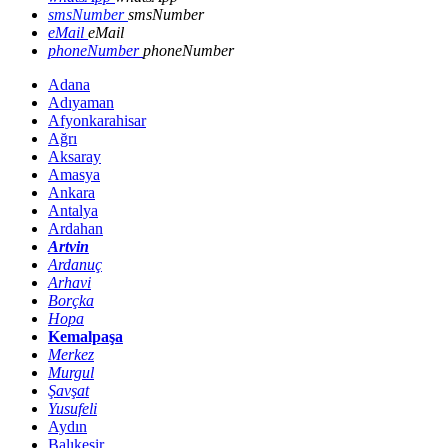
smsNumber
smsNumber
eMail
eMail
phoneNumber
phoneNumber
Adana
Adıyaman
Afyonkarahisar
Ağrı
Aksaray
Amasya
Ankara
Antalya
Ardahan
Artvin
Ardanuç
Arhavi
Borçka
Hopa
Kemalpaşa
Merkez
Murgul
Şavşat
Yusufeli
Aydın
Balıkesir