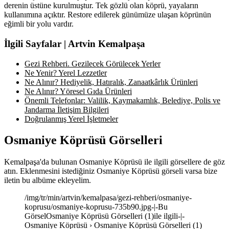
derenin üstüne kurulmuştur. Tek gözlü olan köprü, yayaların
kullanımına açıktır. Restore edilerek günümüze ulaşan köprünün
eğimli bir yolu vardır.
İlgili Sayfalar | Artvin Kemalpaşa
Gezi Rehberi. Gezilecek Görülecek Yerler
Ne Yenir? Yerel Lezzetler
Ne Alınır? Hediyelik, Hatıralık, Zanaatkârlık Ürünleri
Ne Alınır? Yöresel Gıda Ürünleri
Önemli Telefonlar: Valilik, Kaymakamlık, Belediye, Polis ve
Jandarma İletişim Bilgileri
Doğrulanmış Yerel İşletmeler
Osmaniye Köprüsü Görselleri
Kemalpaşa'da bulunan Osmaniye Köprüsü ile ilgili görsellere de göz
atın. Eklenmesini istediğiniz Osmaniye Köprüsü görseli varsa bize
iletin bu albüme ekleyelim.
/img/tr/min/artvin/kemalpasa/gezi-rehberi/osmaniye-
koprusu/osmaniye-koprusu-735b90.jpg-|-Bu
GörselOsmaniye Köprüsü Görselleri (1)ile ilgili-|-
Osmaniye Köprüsü › Osmaniye Köprüsü Görselleri (1)