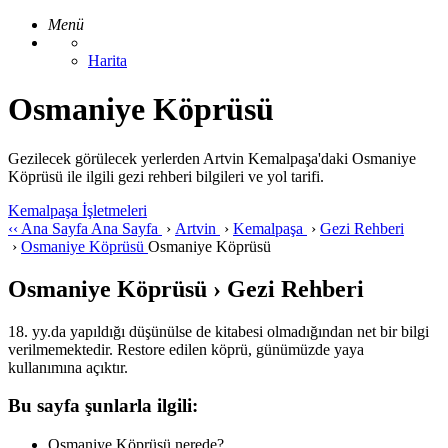
Menü
Harita
Osmaniye Köprüsü
Gezilecek görülecek yerlerden Artvin Kemalpaşa'daki Osmaniye
Köprüsü ile ilgili gezi rehberi bilgileri ve yol tarifi.
Kemalpaşa İşletmeleri
‹‹
Ana Sayfa
Ana Sayfa
›
Artvin
›
Kemalpaşa
›
Gezi Rehberi
›
Osmaniye Köprüsü
Osmaniye Köprüsü
Osmaniye Köprüsü › Gezi Rehberi
18. yy.da yapıldığı düşünülse de kitabesi olmadığından net bir bilgi
verilmemektedir. Restore edilen köprü, günümüzde yaya
kullanımına açıktır.
Bu sayfa şunlarla ilgili:
Osmaniye Köprüsü nerede?