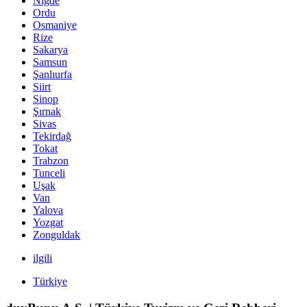
Niğde
Ordu
Osmaniye
Rize
Sakarya
Samsun
Şanlıurfa
Siirt
Sinop
Şırnak
Sivas
Tekirdağ
Tokat
Trabzon
Tunceli
Uşak
Van
Yalova
Yozgat
Zonguldak
ilgili
Türkiye