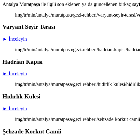
Antalya Muratpaşa ile ilgili son eklenen ya da güncellenen birkaç sayfan
img/tr/min/antalya/muratpasa/gezi-rehberi/varyant-seyir-terasi/v
Varyant Seyir Terası
► İnceleyin
img/tr/min/antalya/muratpasa/gezi-rehberi/hadrian-kapisi/hadria
Hadrian Kapısı
► İnceleyin
img/tr/min/antalya/muratpasa/gezi-rehberi/hidirlik-kulesi/hidirli
Hıdırlık Kulesi
► İnceleyin
img/tr/min/antalya/muratpasa/gezi-rehberi/sehzade-korkut-cami
Şehzade Korkut Camii