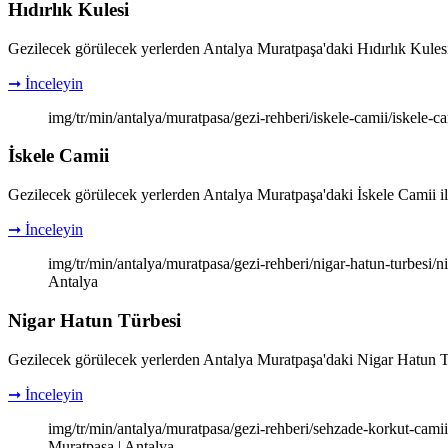
Hıdırlık Kulesi
Gezilecek görülecek yerlerden Antalya Muratpaşa'daki Hıdırlık Kulesi ile 
➞ İnceleyin
img/tr/min/antalya/muratpasa/gezi-rehberi/iskele-camii/iskele-c
İskele Camii
Gezilecek görülecek yerlerden Antalya Muratpaşa'daki İskele Camii ile il
➞ İnceleyin
img/tr/min/antalya/muratpasa/gezi-rehberi/nigar-hatun-turbesi/n
Antalya
Nigar Hatun Türbesi
Gezilecek görülecek yerlerden Antalya Muratpaşa'daki Nigar Hatun Türbes
➞ İnceleyin
img/tr/min/antalya/muratpasa/gezi-rehberi/sehzade-korkut-cami
Muratpaşa | Antalya