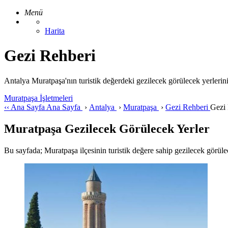
Menü
Harita
Gezi Rehberi
Antalya Muratpaşa'nın turistik değerdeki gezilecek görülecek yerlerin
Muratpaşa İşletmeleri
‹‹
Ana Sayfa
Ana Sayfa
›
Antalya
›
Muratpaşa
›
Gezi Rehberi
Gezi 
Muratpaşa Gezilecek Görülecek Yerler
Bu sayfada; Muratpaşa ilçesinin turistik değere sahip gezilecek görülecek