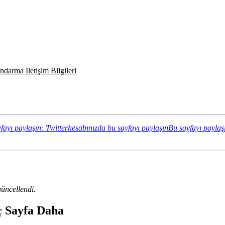
darma İletişim Bilgileri
fayı paylaşın: Twitterhesabınızda bu sayfayı paylaşın
Bu sayfayı paylaş
üncellendi.
ç Sayfa Daha