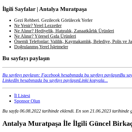
İlgili Sayfalar | Antalya Muratpaşa
Gezi Rehberi. Gezilecek Görülecek Yerler
Ne Yenir? Yerel Lezzetler
Ne Alınır? Hediyelik, Hatıralık, Zanaatkârlık Ürünleri
Ne Alınır? Yöresel Gıda Ürünleri
Önemli Telefonlar: Valilik, Kaymakamlık, Belediye, Polis ve Jan
Doğrulanmış Yerel İşletmeler
Bu sayfayı paylaşın
Bu sayfayı paylaşın: Facebook hesabınızda bu sayfayı paylaşın
Bu say
LinkedIn hesabınızda bu sayfayı paylaşın
Linki kopyala...
İl Listesi
Sponsor Olun
Bu sayfa 06.08.2022 tarihinde eklendi. En son 21.06.2023 tarihinde g
Antalya Muratpaşa İle İlgili Güncel Birka