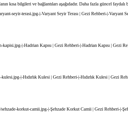
ın kısa bilgileri ve bağlantıları aşağıdadır. Daha fazla güncel faydalı b
aryant-seyir-terasi.jpg-|-Varyant Seyir Terası | Gezi Rehberi-|-Varyant S
n-kapisi.jpg-|-Hadrian Kapısı | Gezi Rehberi-|-Hadrian Kapısı | Gezi Re
k-kulesi.jpg-|-Hıdırlık Kulesi | Gezi Rehberi-|-Hıdırlık Kulesi | Gezi Reh
i/sehzade-korkut-camii.jpg-|-Şehzade Korkut Camii | Gezi Rehberi-|-Ş