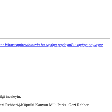
ın: WhatsApphesabınızda bu sayfayı paylaşın
Bu sayfayı paylaşın:
lgi inceleyin.
Gezi Rehberi-|-Köprülü Kanyon Milli Parkı | Gezi Rehberi