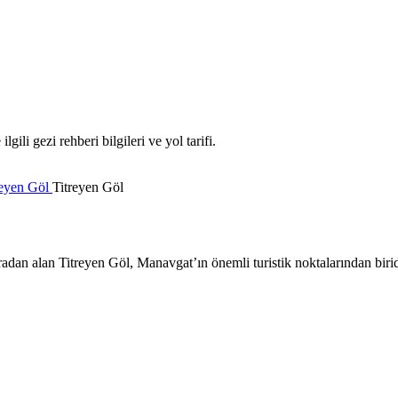
ili gezi rehberi bilgileri ve yol tarifi.
reyen Göl
Titreyen Göl
radan alan Titreyen Göl, Manavgat’ın önemli turistik noktalarından birid