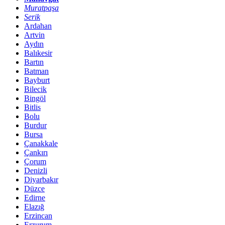
Muratpaşa
Serik
Ardahan
Artvin
Aydın
Balıkesir
Bartın
Batman
Bayburt
Bilecik
Bingöl
Bitlis
Bolu
Burdur
Bursa
Çanakkale
Çankırı
Çorum
Denizli
Diyarbakır
Düzce
Edirne
Elazığ
Erzincan
Erzurum