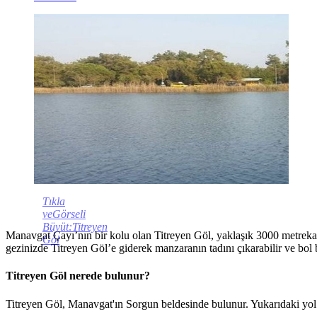
Tıkla
veGörseli
Büyüt:Titreyen
Manavgat Çayı’nın bir kolu olan Titreyen Göl, yaklaşık 3000 metrekare
Göl
gezinizde Titreyen Göl’e giderek manzaranın tadını çıkarabilir ve bol b
Titreyen Göl nerede bulunur?
Titreyen Göl, Manavgat'ın Sorgun beldesinde bulunur. Yukarıdaki yol 