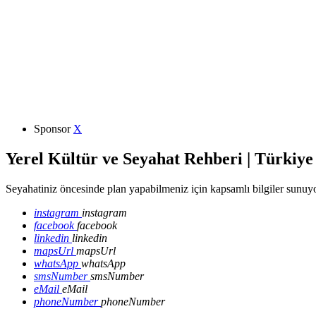
Sponsor
X
Yerel Kültür ve Seyahat Rehberi | Türkiye
Seyahatiniz öncesinde plan yapabilmeniz için kapsamlı bilgiler sunuyo
instagram
instagram
facebook
facebook
linkedin
linkedin
mapsUrl
mapsUrl
whatsApp
whatsApp
smsNumber
smsNumber
eMail
eMail
phoneNumber
phoneNumber