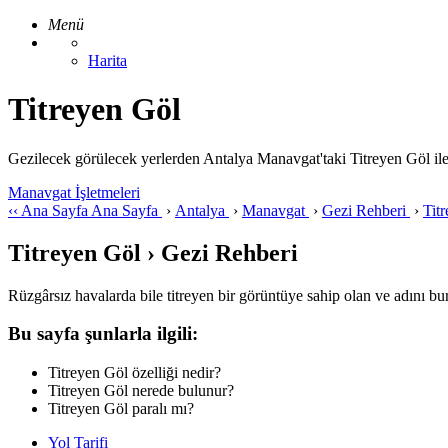
Menü
Harita
Titreyen Göl
Gezilecek görülecek yerlerden Antalya Manavgat'taki Titreyen Göl ile ilg
Manavgat İşletmeleri
‹‹
Ana Sayfa
Ana Sayfa
›
Antalya
›
Manavgat
›
Gezi Rehberi
›
Tit
Titreyen Göl › Gezi Rehberi
Rüzgârsız havalarda bile titreyen bir görüntüye sahip olan ve adını bu
Bu sayfa şunlarla ilgili:
Titreyen Göl özelliği nedir?
Titreyen Göl nerede bulunur?
Titreyen Göl paralı mı?
Yol Tarifi