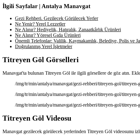
İlgili Sayfalar | Antalya Manavgat
Gezi Rehberi. Gezilecek Görülecek Yerler
Ne Yenir? Yerel Lezzetler
Ne Alınır? Hediyelik, Hatıralık, Zanaatkârlık Ürünleri
Ne Alınır? Yöresel Gıda Ürünleri
Önemli Telefonlar: Valilik, Kaymakamlık, Belediye, Polis ve Jan
Doğrulanmış Yerel İşletmeler
Titreyen Göl Görselleri
Manavgat'ta bulunan Titreyen Göl ile ilgili görsellere de göz atın. Ekl
/img/tr/min/antalya/manavgat/gezi-rehberi/titreyen-gol/titreyen-g
/img/tr/min/antalya/manavgat/gezi-rehberi/titreyen-gol/titreyen-g
/img/tr/min/antalya/manavgat/gezi-rehberi/titreyen-gol/titreyen-g
Titreyen Göl Videosu
Manavgat gezilecek görülecek yerlerinden Titreyen Göl videosunu izle