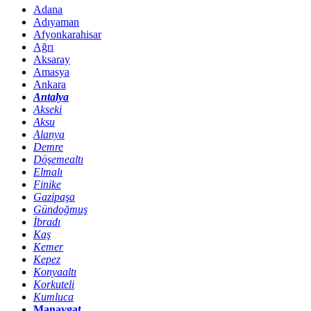
Adana
Adıyaman
Afyonkarahisar
Ağrı
Aksaray
Amasya
Ankara
Antalya
Akseki
Aksu
Alanya
Demre
Döşemealtı
Elmalı
Finike
Gazipaşa
Gündoğmuş
İbradı
Kaş
Kemer
Kepez
Konyaaltı
Korkuteli
Kumluca
Manavgat