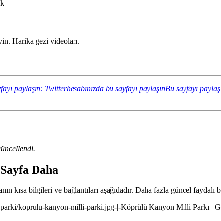
gk
n. Harika gezi videoları.
fayı paylaşın: Twitterhesabınızda bu sayfayı paylaşın
Bu sayfayı paylaş
üncellendi.
 Sayfa Daha
ın kısa bilgileri ve bağlantıları aşağıdadır. Daha fazla güncel faydalı bi
-parki/koprulu-kanyon-milli-parki.jpg-|-Köprülü Kanyon Milli Parkı | 