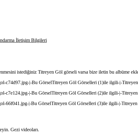
darma İletişim Bilgileri
enmesini istediğiniz Titreyen Göl görseli varsa bize iletin bu albüme ekl
ol-c74d97.jpg-|-Bu GörselTitreyen Göl Görselleri (1)ile ilgili-|-Titreye
ol-c7e124.jpg-|-Bu GörselTitreyen Göl Görselleri (2)ile ilgili-|-Titreyen
ol-66f041.jpg-|-Bu GörselTitreyen Göl Görselleri (3)ile ilgili-|-Titreyen
yin. Gezi videoları.