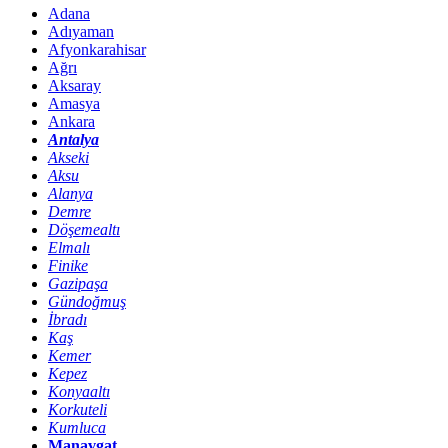
Adana
Adıyaman
Afyonkarahisar
Ağrı
Aksaray
Amasya
Ankara
Antalya
Akseki
Aksu
Alanya
Demre
Döşemealtı
Elmalı
Finike
Gazipaşa
Gündoğmuş
İbradı
Kaş
Kemer
Kepez
Konyaaltı
Korkuteli
Kumluca
Manavgat