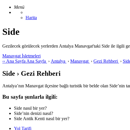
Menü
Harita
Side
Gezilecek görülecek yerlerden Antalya Manavgat'taki Side ile ilgili gezi 
Manavgat İşletmeleri
‹‹
Ana Sayfa
Ana Sayfa
›
Antalya
›
Manavgat
›
Gezi Rehberi
›
Sid
Side › Gezi Rehberi
Antalya’nın Manavgat ilçesine bağlı turistik bir belde olan Side’nin ta
Bu sayfa şunlarla ilgili:
Side nasıl bir yer?
Side’nin denizi nasıl?
Side Antik Kenti nasıl bir yer?
Yol Tarifi