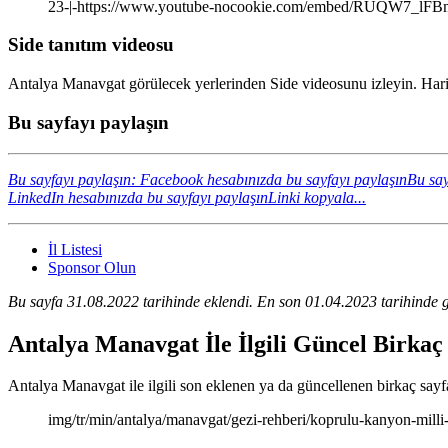
23-|-https://www.youtube-nocookie.com/embed/RUQW7_lF
Side tanıtım videosu
Antalya Manavgat görülecek yerlerinden Side videosunu izleyin. Harik
Bu sayfayı paylaşın
Bu sayfayı paylaşın: Facebook hesabınızda bu sayfayı paylaşın
Bu say
LinkedIn hesabınızda bu sayfayı paylaşın
Linki kopyala...
İl Listesi
Sponsor Olun
Bu sayfa 31.08.2022 tarihinde eklendi. En son 01.04.2023 tarihinde g
Antalya Manavgat İle İlgili Güncel Birkaç
Antalya Manavgat ile ilgili son eklenen ya da güncellenen birkaç sayfan
img/tr/min/antalya/manavgat/gezi-rehberi/koprulu-kanyon-milli