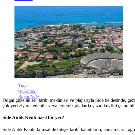
Tıkla
veGörseli
Büyüt:Side
Doğal güzellikleri, tarihi mekânları ve plajlarıyla Side beldesinde, ge
çok yeri ziyaret edebilir veya tertemiz plajlarda yazın keyfini çıkarabili
Side Antik Kenti nasıl bir yer?
Side Antik Kenti, kumsal ile bitişik tarihî kalıntıların, hamamların, ag