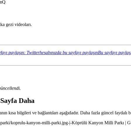
BmQ
a gezi videoları.
fayı paylaşın: Twitterhesabınızda bu sayfayı paylaşın
Bu sayfayı paylaş
üncellendi.
 Sayfa Daha
ın kısa bilgileri ve bağlantıları aşağıdadır. Daha fazla güncel faydalı bi
-parki/koprulu-kanyon-milli-parki.jpg-|-Köprülü Kanyon Milli Parkı | 