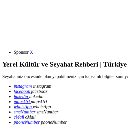
Sponsor
X
Yerel Kültür ve Seyahat Rehberi | Türkiye
Seyahatiniz öncesinde plan yapabilmeniz için kapsamlı bilgiler sunuyo
instagram
instagram
facebook
facebook
linkedin
linkedin
mapsUrl
mapsUrl
whatsApp
whatsApp
smsNumber
smsNumber
eMail
eMail
phoneNumber
phoneNumber