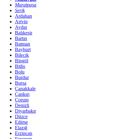
Muratpaşa
Serik
Ardahan
Artvin
Aydın
Balıkesir
Bartın
Batman
Bayburt
Bilecik
Bingöl
Bitlis
Bolu
Burdur
Bursa
Çanakkale
Çankırı
Çorum
Denizli
Diyarbakır
Düzce
Edirne
Elazığ
Erzincan
Erzurum