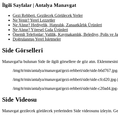
İlgili Sayfalar | Antalya Manavgat
Gezi Rehberi. Gezilecek Görülecek Yerler
Ne Yenir? Yerel Lezzetler
Ne Alınır? Hediyelik, Hatıralık, Zanaatkârlık Ürünleri
Ne Alınır? Yöresel Gıda Ürünleri
Önemli Telefonlar: Valilik, Kaymakamlık, Belediye, Polis ve Jan
Doğrulanmış Yerel İşletmeler
Side Görselleri
Manavgat'ta bulunan Side ile ilgili görsellere de göz atın. Eklenmesini
/img/tr/min/antalya/manavgat/gezi-rehberi/side/side-b6d767.jpg-|-
/img/tr/min/antalya/manavgat/gezi-rehberi/side/side-cfcd20.jpg-|-
/img/tr/min/antalya/manavgat/gezi-rehberi/side/side-c20ad4.jpg-|-
Side Videosu
Manavgat gezilecek görülecek yerlerinden Side videosunu izleyin. Gez