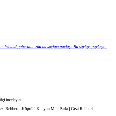
ın: WhatsApphesabınızda bu sayfayı paylaşın
Bu sayfayı paylaşın:
lgi inceleyin.
Gezi Rehberi-|-Köprülü Kanyon Milli Parkı | Gezi Rehberi