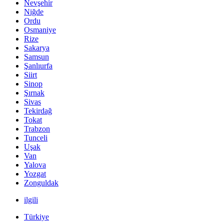
Nevşehir
Niğde
Ordu
Osmaniye
Rize
Sakarya
Samsun
Şanlıurfa
Siirt
Sinop
Şırnak
Sivas
Tekirdağ
Tokat
Trabzon
Tunceli
Uşak
Van
Yalova
Yozgat
Zonguldak
ilgili
Türkiye