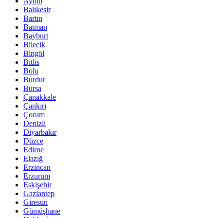
Aydın
Balıkesir
Bartın
Batman
Bayburt
Bilecik
Bingöl
Bitlis
Bolu
Burdur
Bursa
Çanakkale
Çankırı
Çorum
Denizli
Diyarbakır
Düzce
Edirne
Elazığ
Erzincan
Erzurum
Eskişehir
Gaziantep
Giresun
Gümüşhane