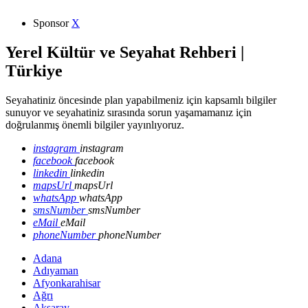
Sponsor
X
Yerel Kültür ve Seyahat Rehberi |
Türkiye
Seyahatiniz öncesinde plan yapabilmeniz için kapsamlı bilgiler
sunuyor ve seyahatiniz sırasında sorun yaşamamanız için
doğrulanmış önemli bilgiler yayınlıyoruz.
instagram
instagram
facebook
facebook
linkedin
linkedin
mapsUrl
mapsUrl
whatsApp
whatsApp
smsNumber
smsNumber
eMail
eMail
phoneNumber
phoneNumber
Adana
Adıyaman
Afyonkarahisar
Ağrı
Aksaray