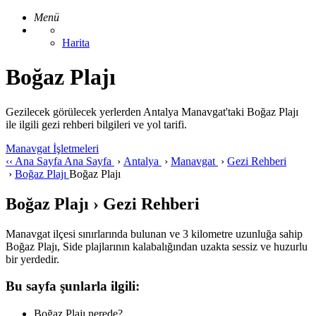
Menü
Harita
Boğaz Plajı
Gezilecek görülecek yerlerden Antalya Manavgat'taki Boğaz Plajı
ile ilgili gezi rehberi bilgileri ve yol tarifi.
Manavgat İşletmeleri
‹‹
Ana Sayfa
Ana Sayfa
›
Antalya
›
Manavgat
›
Gezi Rehberi
›
Boğaz Plajı
Boğaz Plajı
Boğaz Plajı › Gezi Rehberi
Manavgat ilçesi sınırlarında bulunan ve 3 kilometre uzunluğa sahip
Boğaz Plajı, Side plajlarının kalabalığından uzakta sessiz ve huzurlu
bir yerdedir.
Bu sayfa şunlarla ilgili:
Boğaz Plajı nerede?