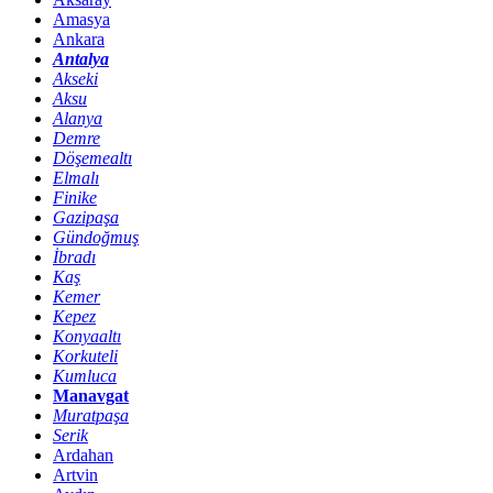
Amasya
Ankara
Antalya
Akseki
Aksu
Alanya
Demre
Döşemealtı
Elmalı
Finike
Gazipaşa
Gündoğmuş
İbradı
Kaş
Kemer
Kepez
Konyaaltı
Korkuteli
Kumluca
Manavgat
Muratpaşa
Serik
Ardahan
Artvin