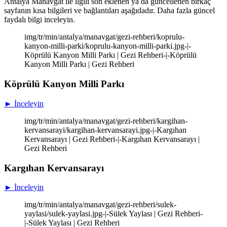
Antalya Manavgat ile ilgili son eklenen ya da güncellenen birkaç
sayfanın kısa bilgileri ve bağlantıları aşağıdadır. Daha fazla güncel
faydalı bilgi inceleyin.
img/tr/min/antalya/manavgat/gezi-rehberi/koprulu-
kanyon-milli-parki/koprulu-kanyon-milli-parki.jpg-|-
Köprülü Kanyon Milli Parkı | Gezi Rehberi-|-Köprülü
Kanyon Milli Parkı | Gezi Rehberi
Köprülü Kanyon Milli Parkı
► İnceleyin
img/tr/min/antalya/manavgat/gezi-rehberi/kargihan-
kervansarayi/kargihan-kervansarayi.jpg-|-Kargıhan
Kervansarayı | Gezi Rehberi-|-Kargıhan Kervansarayı |
Gezi Rehberi
Kargıhan Kervansarayı
► İnceleyin
img/tr/min/antalya/manavgat/gezi-rehberi/sulek-
yaylasi/sulek-yaylasi.jpg-|-Sülek Yaylası | Gezi Rehberi-
|-Sülek Yaylası | Gezi Rehberi