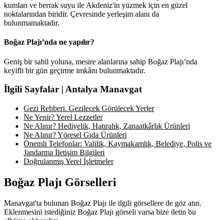
kumları ve berrak suyu ile Akdeniz'in yüzmek için en güzel
noktalarından biridir. Çevresinde yerleşim alanı da
bulunmamaktadır.
Boğaz Plajı’nda ne yapılır?
Geniş bir sahil yoluna, mesire alanlarına sahip Boğaz Plajı’nda
keyifli bir gün geçirme imkânı bulunmaktadır.
İlgili Sayfalar | Antalya Manavgat
Gezi Rehberi. Gezilecek Görülecek Yerler
Ne Yenir? Yerel Lezzetler
Ne Alınır? Hediyelik, Hatıralık, Zanaatkârlık Ürünleri
Ne Alınır? Yöresel Gıda Ürünleri
Önemli Telefonlar: Valilik, Kaymakamlık, Belediye, Polis ve
Jandarma İletişim Bilgileri
Doğrulanmış Yerel İşletmeler
Boğaz Plajı Görselleri
Manavgat'ta bulunan Boğaz Plajı ile ilgili görsellere de göz atın.
Eklenmesini istediğiniz Boğaz Plajı görseli varsa bize iletin bu