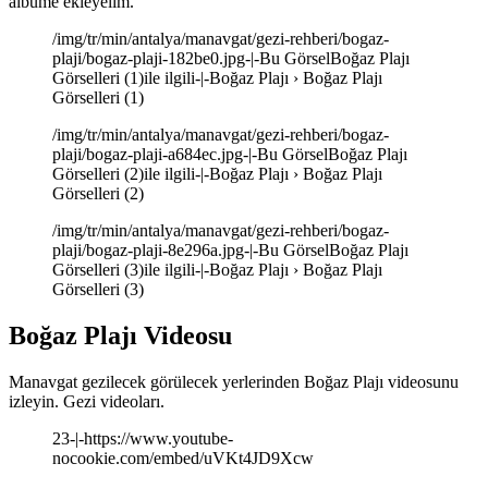
albüme ekleyelim.
/img/tr/min/antalya/manavgat/gezi-rehberi/bogaz-
plaji/bogaz-plaji-182be0.jpg-|-Bu GörselBoğaz Plajı
Görselleri (1)ile ilgili-|-Boğaz Plajı › Boğaz Plajı
Görselleri (1)
/img/tr/min/antalya/manavgat/gezi-rehberi/bogaz-
plaji/bogaz-plaji-a684ec.jpg-|-Bu GörselBoğaz Plajı
Görselleri (2)ile ilgili-|-Boğaz Plajı › Boğaz Plajı
Görselleri (2)
/img/tr/min/antalya/manavgat/gezi-rehberi/bogaz-
plaji/bogaz-plaji-8e296a.jpg-|-Bu GörselBoğaz Plajı
Görselleri (3)ile ilgili-|-Boğaz Plajı › Boğaz Plajı
Görselleri (3)
Boğaz Plajı Videosu
Manavgat gezilecek görülecek yerlerinden Boğaz Plajı videosunu
izleyin. Gezi videoları.
23-|-https://www.youtube-
nocookie.com/embed/uVKt4JD9Xcw