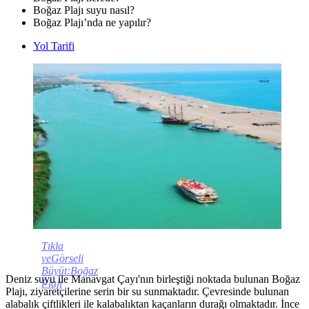
Boğaz Plajı suyu nasıl?
Boğaz Plajı’nda ne yapılır?
Yol Tarifi
Tıkla
veGörseli
Büyüt:Boğaz
Deniz suyu ile Manavgat Çayı'nın birleştiği noktada bulunan Boğaz
Plajı
Plajı, ziyaretçilerine serin bir su sunmaktadır. Çevresinde bulunan
alabalık çiftlikleri ile kalabalıktan kaçanların durağı olmaktadır. İnce