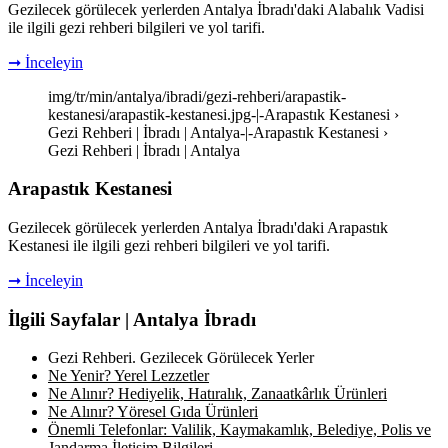
Gezilecek görülecek yerlerden Antalya İbradı'daki Alabalık Vadisi
ile ilgili gezi rehberi bilgileri ve yol tarifi.
➞ İnceleyin
img/tr/min/antalya/ibradi/gezi-rehberi/arapastik-
kestanesi/arapastik-kestanesi.jpg-|-Arapastık Kestanesi ›
Gezi Rehberi | İbradı | Antalya-|-Arapastık Kestanesi ›
Gezi Rehberi | İbradı | Antalya
Arapastık Kestanesi
Gezilecek görülecek yerlerden Antalya İbradı'daki Arapastık
Kestanesi ile ilgili gezi rehberi bilgileri ve yol tarifi.
➞ İnceleyin
İlgili Sayfalar | Antalya İbradı
Gezi Rehberi. Gezilecek Görülecek Yerler
Ne Yenir? Yerel Lezzetler
Ne Alınır? Hediyelik, Hatıralık, Zanaatkârlık Ürünleri
Ne Alınır? Yöresel Gıda Ürünleri
Önemli Telefonlar: Valilik, Kaymakamlık, Belediye, Polis ve
Jandarma İletişim Bilgileri