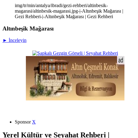
img/tr/min/antalya/ibradi/gezi-rehberi/altinbesik-
magarasi/altinbesik-magarasi.jpg-|-Altınbeşik Mağarası |
Gezi Rehberi-|-Altınbeşik Mağarası | Gezi Rehberi
Altınbeşik Mağarası
► İnceleyin
Sponsor
X
Yerel Kültür ve Seyahat Rehberi |