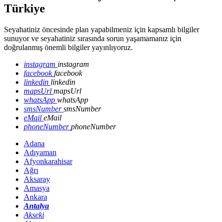
Türkiye
Seyahatiniz öncesinde plan yapabilmeniz için kapsamlı bilgiler
sunuyor ve seyahatiniz sırasında sorun yaşamamanız için
doğrulanmış önemli bilgiler yayınlıyoruz.
instagram
instagram
facebook
facebook
linkedin
linkedin
mapsUrl
mapsUrl
whatsApp
whatsApp
smsNumber
smsNumber
eMail
eMail
phoneNumber
phoneNumber
Adana
Adıyaman
Afyonkarahisar
Ağrı
Aksaray
Amasya
Ankara
Antalya
Akseki