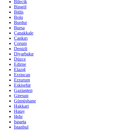
Bilecik
Bingöl
Bitlis
Bolu
Burdur
Bursa
Çanakkale
Çankırı
Çorum
Denizli
Diyarbakır
Düzce
Edirne
Elazığ
Erzincan
Erzurum
Eskişehir
Gaziantep
Giresun
Gümüşhane
Hakkari
Hatay
Iğdır
Isparta
İstanbul