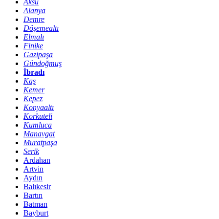
Aksu
Alanya
Demre
Döşemealtı
Elmalı
Finike
Gazipaşa
Gündoğmuş
İbradı
Kaş
Kemer
Kepez
Konyaaltı
Korkuteli
Kumluca
Manavgat
Muratpaşa
Serik
Ardahan
Artvin
Aydın
Balıkesir
Bartın
Batman
Bayburt