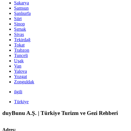
Sakarya
Samsun
Şanlıurfa
Siirt
Sinop
Şırnak
Sivas
Tekirdağ
Tokat
Trabzon
Tunceli
Uşak
Van
Yalova
Yozgat
Zonguldak
ilgili
Türkiye
duyBunu A.Ş. | Türkiye Turizm ve Gezi Rehberi
Adres: