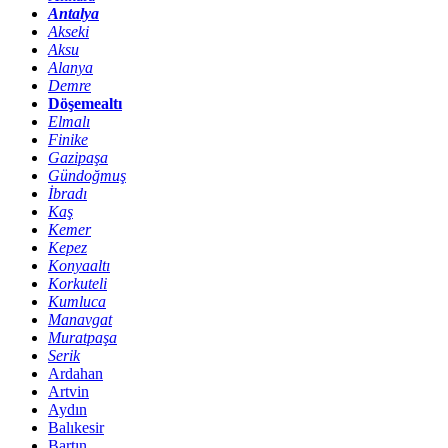
Antalya
Akseki
Aksu
Alanya
Demre
Döşemealtı
Elmalı
Finike
Gazipaşa
Gündoğmuş
İbradı
Kaş
Kemer
Kepez
Konyaaltı
Korkuteli
Kumluca
Manavgat
Muratpaşa
Serik
Ardahan
Artvin
Aydın
Balıkesir
Bartın