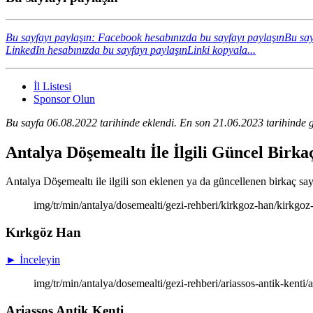
Bu sayfayı paylaşın: Facebook hesabınızda bu sayfayı paylaşın
Bu say
LinkedIn hesabınızda bu sayfayı paylaşın
Linki kopyala...
İl Listesi
Sponsor Olun
Bu sayfa 06.08.2022 tarihinde eklendi. En son 21.06.2023 tarihinde g
Antalya Döşemealtı İle İlgili Güncel Birk
Antalya Döşemealtı ile ilgili son eklenen ya da güncellenen birkaç sayfa
img/tr/min/antalya/dosemealti/gezi-rehberi/kirkgoz-han/kirkgo
Kırkgöz Han
► İnceleyin
img/tr/min/antalya/dosemealti/gezi-rehberi/ariassos-antik-kenti/
Ariassos Antik Kenti