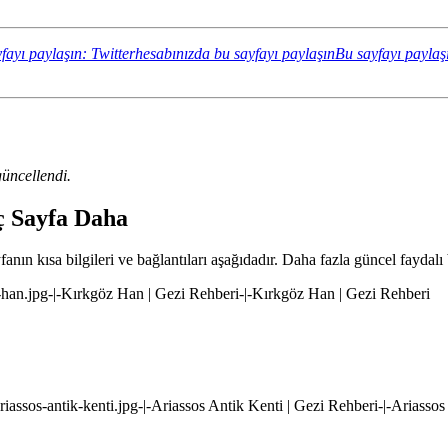
fayı paylaşın: Twitterhesabınızda bu sayfayı paylaşın
Bu sayfayı paylaş
üncellendi.
aç Sayfa Daha
nın kısa bilgileri ve bağlantıları aşağıdadır. Daha fazla güncel faydalı 
z-han.jpg-|-Kırkgöz Han | Gezi Rehberi-|-Kırkgöz Han | Gezi Rehberi
ariassos-antik-kenti.jpg-|-Ariassos Antik Kenti | Gezi Rehberi-|-Ariasso