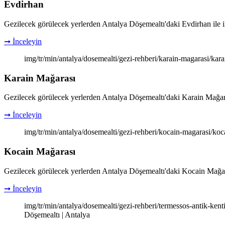
Evdirhan
Gezilecek görülecek yerlerden Antalya Döşemealtı'daki Evdirhan ile ilgil
➞ İnceleyin
img/tr/min/antalya/dosemealti/gezi-rehberi/karain-magarasi/kar
Karain Mağarası
Gezilecek görülecek yerlerden Antalya Döşemealtı'daki Karain Mağarası il
➞ İnceleyin
img/tr/min/antalya/dosemealti/gezi-rehberi/kocain-magarasi/koc
Kocain Mağarası
Gezilecek görülecek yerlerden Antalya Döşemealtı'daki Kocain Mağarası i
➞ İnceleyin
img/tr/min/antalya/dosemealti/gezi-rehberi/termessos-antik-kent
Döşemealtı | Antalya