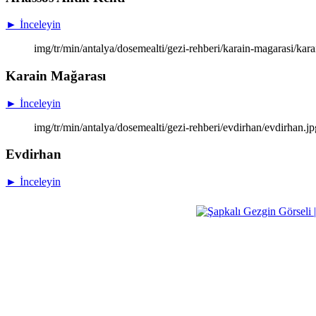
► İnceleyin
img/tr/min/antalya/dosemealti/gezi-rehberi/karain-magarasi/kar
Karain Mağarası
► İnceleyin
img/tr/min/antalya/dosemealti/gezi-rehberi/evdirhan/evdirhan.j
Evdirhan
► İnceleyin