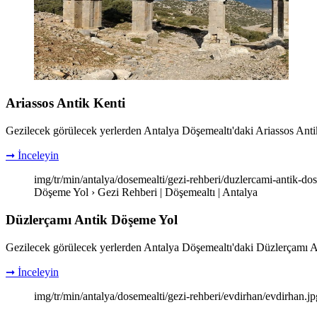
Ariassos Antik Kenti
Gezilecek görülecek yerlerden Antalya Döşemealtı'daki Ariassos Antik Ken
➞ İnceleyin
img/tr/min/antalya/dosemealti/gezi-rehberi/duzlercami-antik-d
Döşeme Yol › Gezi Rehberi | Döşemealtı | Antalya
Düzlerçamı Antik Döşeme Yol
Gezilecek görülecek yerlerden Antalya Döşemealtı'daki Düzlerçamı Antik
➞ İnceleyin
img/tr/min/antalya/dosemealti/gezi-rehberi/evdirhan/evdirhan.jp