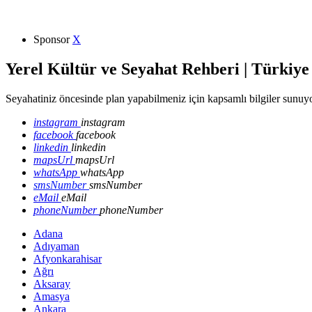
Sponsor
X
Yerel Kültür ve Seyahat Rehberi | Türkiye
Seyahatiniz öncesinde plan yapabilmeniz için kapsamlı bilgiler sunuyo
instagram
instagram
facebook
facebook
linkedin
linkedin
mapsUrl
mapsUrl
whatsApp
whatsApp
smsNumber
smsNumber
eMail
eMail
phoneNumber
phoneNumber
Adana
Adıyaman
Afyonkarahisar
Ağrı
Aksaray
Amasya
Ankara