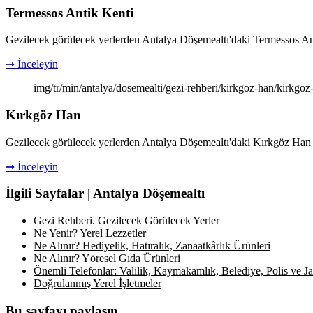
Termessos Antik Kenti
Gezilecek görülecek yerlerden Antalya Döşemealtı'daki Termessos Antik K
➞ İnceleyin
img/tr/min/antalya/dosemealti/gezi-rehberi/kirkgoz-han/kirkgoz
Kırkgöz Han
Gezilecek görülecek yerlerden Antalya Döşemealtı'daki Kırkgöz Han ile i
➞ İnceleyin
İlgili Sayfalar | Antalya Döşemealtı
Gezi Rehberi. Gezilecek Görülecek Yerler
Ne Yenir? Yerel Lezzetler
Ne Alınır? Hediyelik, Hatıralık, Zanaatkârlık Ürünleri
Ne Alınır? Yöresel Gıda Ürünleri
Önemli Telefonlar: Valilik, Kaymakamlık, Belediye, Polis ve Jan
Doğrulanmış Yerel İşletmeler
Bu sayfayı paylaşın