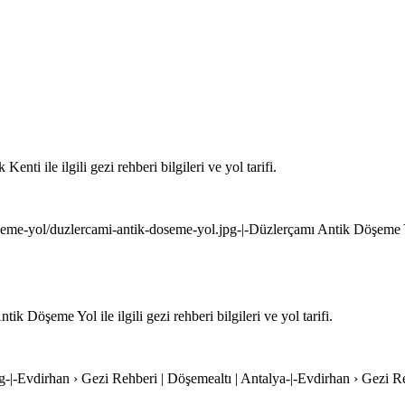
ti ile ilgili gezi rehberi bilgileri ve yol tarifi.
oseme-yol/duzlercami-antik-doseme-yol.jpg-|-Düzlerçamı Antik Döşeme Y
 Döşeme Yol ile ilgili gezi rehberi bilgileri ve yol tarifi.
g-|-Evdirhan › Gezi Rehberi | Döşemealtı | Antalya-|-Evdirhan › Gezi R