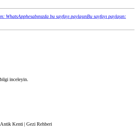
ın: WhatsApphesabınızda bu sayfayı paylaşın
Bu sayfayı paylaşın:
bilgi inceleyin.
s Antik Kenti | Gezi Rehberi