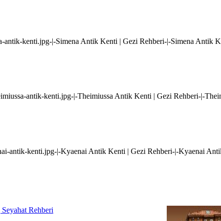
a-antik-kenti.jpg-|-Simena Antik Kenti | Gezi Rehberi-|-Simena Antik K
eimiussa-antik-kenti.jpg-|-Theimiussa Antik Kenti | Gezi Rehberi-|-The
nai-antik-kenti.jpg-|-Kyaenai Antik Kenti | Gezi Rehberi-|-Kyaenai Anti