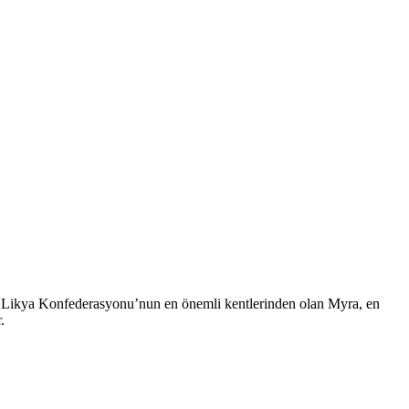
di. Likya Konfederasyonu’nun en önemli kentlerinden olan Myra, en
.