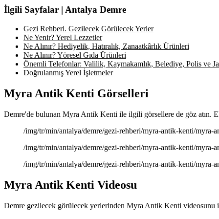
İlgili Sayfalar | Antalya Demre
Gezi Rehberi. Gezilecek Görülecek Yerler
Ne Yenir? Yerel Lezzetler
Ne Alınır? Hediyelik, Hatıralık, Zanaatkârlık Ürünleri
Ne Alınır? Yöresel Gıda Ürünleri
Önemli Telefonlar: Valilik, Kaymakamlık, Belediye, Polis ve Jan
Doğrulanmış Yerel İşletmeler
Myra Antik Kenti Görselleri
Demre'de bulunan Myra Antik Kenti ile ilgili görsellere de göz atın. E
/img/tr/min/antalya/demre/gezi-rehberi/myra-antik-kenti/myra-an
/img/tr/min/antalya/demre/gezi-rehberi/myra-antik-kenti/myra-an
/img/tr/min/antalya/demre/gezi-rehberi/myra-antik-kenti/myra-an
Myra Antik Kenti Videosu
Demre gezilecek görülecek yerlerinden Myra Antik Kenti videosunu iz