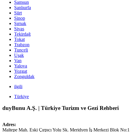
Samsun
Şanlıurfa
Siirt
Sinop
Şırnak
Sivas
Tekirdağ
Tokat
Trabzon
Tunceli
Uşak
Van
Yalova
Yozgat
Zonguldak
ilgili
Türkiye
duyBunu A.Ş. | Türkiye Turizm ve Gezi Rehberi
Adres:
Maltepe Mah. Eski Çırpıcı Yolu Sk. Meridyen İş Merkezi Blok No:1