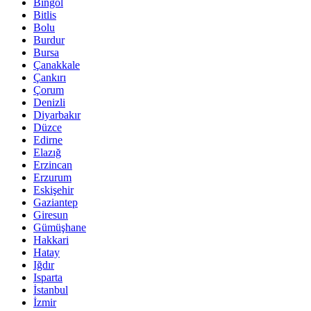
Bingöl
Bitlis
Bolu
Burdur
Bursa
Çanakkale
Çankırı
Çorum
Denizli
Diyarbakır
Düzce
Edirne
Elazığ
Erzincan
Erzurum
Eskişehir
Gaziantep
Giresun
Gümüşhane
Hakkari
Hatay
Iğdır
Isparta
İstanbul
İzmir