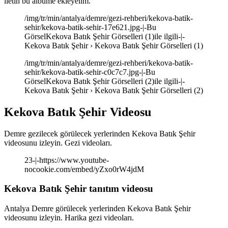
iletin bu albüme ekleyelim.
/img/tr/min/antalya/demre/gezi-rehberi/kekova-batik-
sehir/kekova-batik-sehir-17e621.jpg-|-Bu
GörselKekova Batık Şehir Görselleri (1)ile ilgili-|-
Kekova Batık Şehir › Kekova Batık Şehir Görselleri (1)
/img/tr/min/antalya/demre/gezi-rehberi/kekova-batik-
sehir/kekova-batik-sehir-c0c7c7.jpg-|-Bu
GörselKekova Batık Şehir Görselleri (2)ile ilgili-|-
Kekova Batık Şehir › Kekova Batık Şehir Görselleri (2)
Kekova Batık Şehir Videosu
Demre gezilecek görülecek yerlerinden Kekova Batık Şehir
videosunu izleyin. Gezi videoları.
23-|-https://www.youtube-
nocookie.com/embed/yZxo0rW4jdM
Kekova Batık Şehir tanıtım videosu
Antalya Demre görülecek yerlerinden Kekova Batık Şehir
videosunu izleyin. Harika gezi videoları.