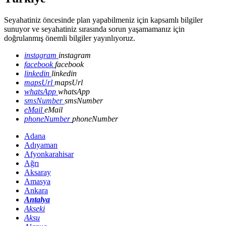
Seyahatiniz öncesinde plan yapabilmeniz için kapsamlı bilgiler
sunuyor ve seyahatiniz sırasında sorun yaşamamanız için
doğrulanmış önemli bilgiler yayınlıyoruz.
instagram
instagram
facebook
facebook
linkedin
linkedin
mapsUrl
mapsUrl
whatsApp
whatsApp
smsNumber
smsNumber
eMail
eMail
phoneNumber
phoneNumber
Adana
Adıyaman
Afyonkarahisar
Ağrı
Aksaray
Amasya
Ankara
Antalya
Akseki
Aksu