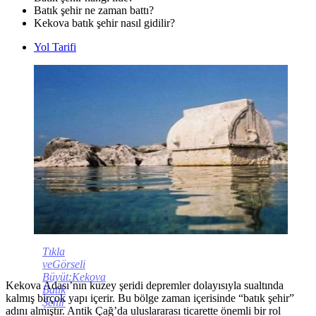
Batık şehir ne zaman battı?
Kekova batık şehir nasıl gidilir?
Yol Tarifi
Tıkla
veGörseli
Büyüt:Kekova
Kekova Adası’nın kuzey şeridi depremler dolayısıyla sualtında
Batık
kalmış birçok yapı içerir. Bu bölge zaman içerisinde “batık şehir”
Şehir
adını almıştır. Antik Çağ’da uluslararası ticarette önemli bir rol