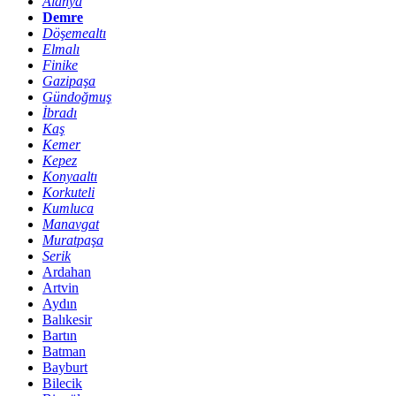
Alanya
Demre
Döşemealtı
Elmalı
Finike
Gazipaşa
Gündoğmuş
İbradı
Kaş
Kemer
Kepez
Konyaaltı
Korkuteli
Kumluca
Manavgat
Muratpaşa
Serik
Ardahan
Artvin
Aydın
Balıkesir
Bartın
Batman
Bayburt
Bilecik