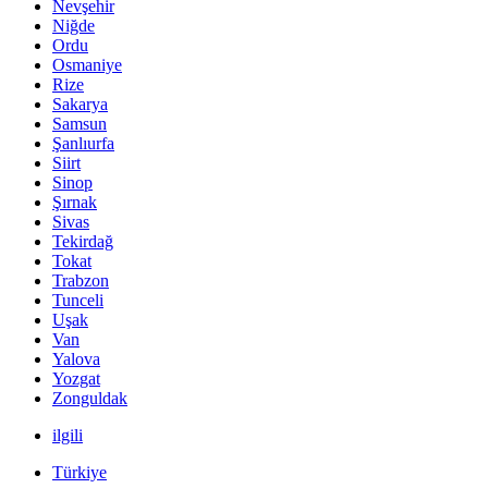
Nevşehir
Niğde
Ordu
Osmaniye
Rize
Sakarya
Samsun
Şanlıurfa
Siirt
Sinop
Şırnak
Sivas
Tekirdağ
Tokat
Trabzon
Tunceli
Uşak
Van
Yalova
Yozgat
Zonguldak
ilgili
Türkiye