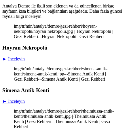
Antalya Demre ile ilgili son eklenen ya da güncellenen birkaç
sayfanın kısa bilgileri ve bağlantıları aşağıdadır. Daha fazla güncel
faydalı bilgi inceleyin.
img/tr/min/antalya/demre/gezi-rehberi/hoyran-
nekropolu/hoyran-nekropolu.jpg-|-Hoyran Nekropolü |
Gezi Rehberi-|-Hoyran Nekropolü | Gezi Rehberi
Hoyran Nekropolü
► İnceleyin
img/tr/min/antalya/demre/gezi-rehberi/simena-antik-
kenti/simena-antik-kenti.jpg-|-Simena Antik Kenti |
Gezi Rehberi-|-Simena Antik Kenti | Gezi Rehberi
Simena Antik Kenti
► İnceleyin
img/tr/min/antalya/demre/gezi-rehberi/theimiussa-antik-
kenti/theimiussa-antik-kenti.jpg-|-Theimiussa Antik
Kenti | Gezi Rehberi-|-Theimiussa Antik Kenti | Gezi
Rehberi