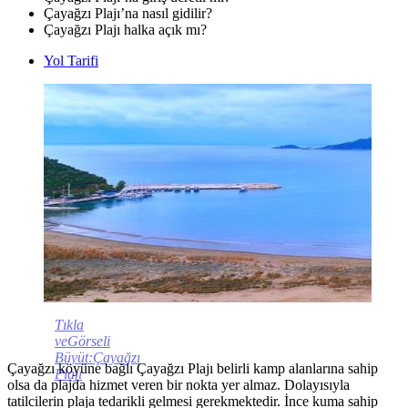
Çayağzı Plajı’na nasıl gidilir?
Çayağzı Plajı halka açık mı?
Yol Tarifi
Tıkla
veGörseli
Büyüt:Çayağzı
Çayağzı köyüne bağlı Çayağzı Plajı belirli kamp alanlarına sahip
Plajı
olsa da plajda hizmet veren bir nokta yer almaz. Dolayısıyla
tatilcilerin plaja tedarikli gelmesi gerekmektedir. İnce kuma sahip