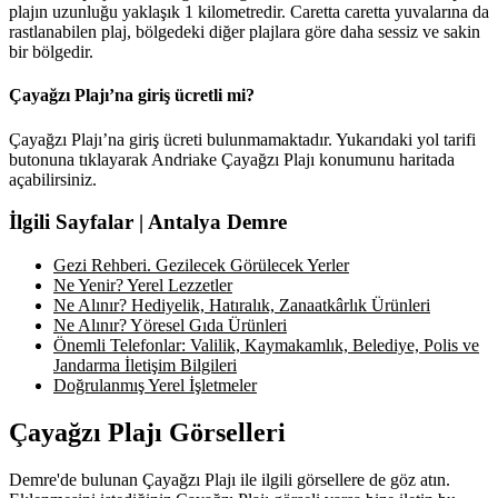
plajın uzunluğu yaklaşık 1 kilometredir. Caretta caretta yuvalarına da
rastlanabilen plaj, bölgedeki diğer plajlara göre daha sessiz ve sakin
bir bölgedir.
Çayağzı Plajı’na giriş ücretli mi?
Çayağzı Plajı’na giriş ücreti bulunmamaktadır. Yukarıdaki yol tarifi
butonuna tıklayarak Andriake Çayağzı Plajı konumunu haritada
açabilirsiniz.
İlgili Sayfalar | Antalya Demre
Gezi Rehberi. Gezilecek Görülecek Yerler
Ne Yenir? Yerel Lezzetler
Ne Alınır? Hediyelik, Hatıralık, Zanaatkârlık Ürünleri
Ne Alınır? Yöresel Gıda Ürünleri
Önemli Telefonlar: Valilik, Kaymakamlık, Belediye, Polis ve
Jandarma İletişim Bilgileri
Doğrulanmış Yerel İşletmeler
Çayağzı Plajı Görselleri
Demre'de bulunan Çayağzı Plajı ile ilgili görsellere de göz atın.