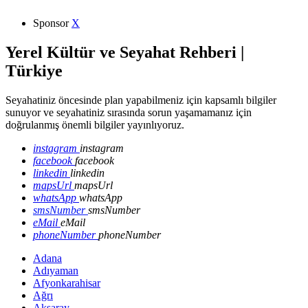
Sponsor
X
Yerel Kültür ve Seyahat Rehberi |
Türkiye
Seyahatiniz öncesinde plan yapabilmeniz için kapsamlı bilgiler
sunuyor ve seyahatiniz sırasında sorun yaşamamanız için
doğrulanmış önemli bilgiler yayınlıyoruz.
instagram
instagram
facebook
facebook
linkedin
linkedin
mapsUrl
mapsUrl
whatsApp
whatsApp
smsNumber
smsNumber
eMail
eMail
phoneNumber
phoneNumber
Adana
Adıyaman
Afyonkarahisar
Ağrı
Aksaray