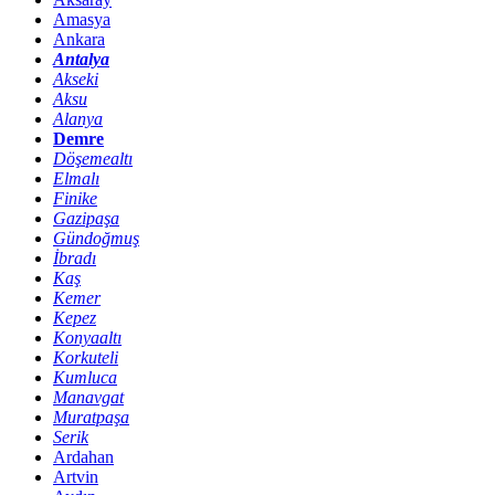
Amasya
Ankara
Antalya
Akseki
Aksu
Alanya
Demre
Döşemealtı
Elmalı
Finike
Gazipaşa
Gündoğmuş
İbradı
Kaş
Kemer
Kepez
Konyaaltı
Korkuteli
Kumluca
Manavgat
Muratpaşa
Serik
Ardahan
Artvin