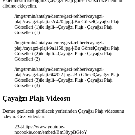
Eklenmesini istediğiniz Çayağzı Plajı görseli varsa bize iletin bu
albüme ekleyelim.
/img/tr/min/antalya/demre/gezi-rehberi/cayagzi-
plaji/cayagzi-plaji-e2c420.jpg-|-Bu GörselÇayağzı Plajı
Görselleri (1)ile ilgili-|-Çayağzı Plajı › Çayağzı Plajı
Görselleri (1)
/img/tr/min/antalya/demre/gezi-rehberi/cayagzi-
plaji/cayagzi-plaji-9a1158.jpg-|-Bu GörselÇayağzı Plajı
Görselleri (2)ile ilgili-|-Çayağzı Plajı › Çayağzı Plajı
Görselleri (2)
/img/tr/min/antalya/demre/gezi-rehberi/cayagzi-
plaji/cayagzi-plaji-6f4922.jpg-|-Bu GörselÇayağzı Plajı
Görselleri (3)ile ilgili-|-Çayağzı Plajı › Çayağzı Plajı
Görselleri (3)
Çayağzı Plajı Videosu
Demre gezilecek görülecek yerlerinden Çayağzı Plajı videosunu
izleyin. Gezi videoları.
23-|-https://www.youtube-
nocookie.com/embed/Bm38ypBGIoY