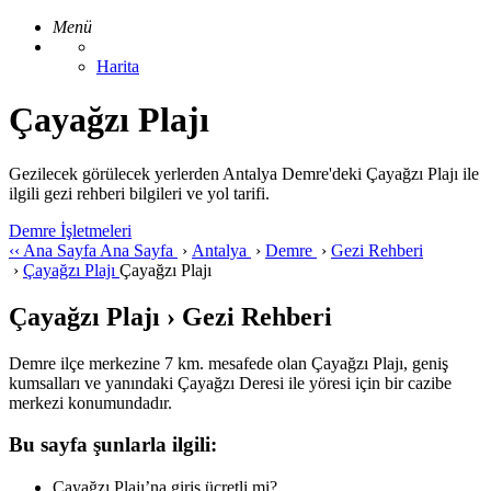
Menü
Harita
Çayağzı Plajı
Gezilecek görülecek yerlerden Antalya Demre'deki Çayağzı Plajı ile
ilgili gezi rehberi bilgileri ve yol tarifi.
Demre İşletmeleri
‹‹
Ana Sayfa
Ana Sayfa
›
Antalya
›
Demre
›
Gezi Rehberi
›
Çayağzı Plajı
Çayağzı Plajı
Çayağzı Plajı › Gezi Rehberi
Demre ilçe merkezine 7 km. mesafede olan Çayağzı Plajı, geniş
kumsalları ve yanındaki Çayağzı Deresi ile yöresi için bir cazibe
merkezi konumundadır.
Bu sayfa şunlarla ilgili:
Çayağzı Plajı’na giriş ücretli mi?