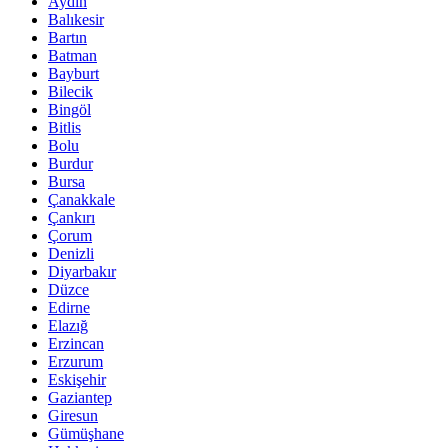
Aydın
Balıkesir
Bartın
Batman
Bayburt
Bilecik
Bingöl
Bitlis
Bolu
Burdur
Bursa
Çanakkale
Çankırı
Çorum
Denizli
Diyarbakır
Düzce
Edirne
Elazığ
Erzincan
Erzurum
Eskişehir
Gaziantep
Giresun
Gümüşhane