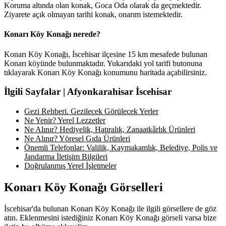
Koruma altında olan konak, Goca Oda olarak da geçmektedir.
Ziyarete açık olmayan tarihi konak, onarım istemektedir.
Konarı Köy Konağı nerede?
Konarı Köy Konağı, İscehisar ilçesine 15 km mesafede bulunan
Konarı köyünde bulunmaktadır. Yukarıdaki yol tarifi butonuna
tıklayarak Konarı Köy Konağı konumunu haritada açabilirsiniz.
İlgili Sayfalar | Afyonkarahisar İscehisar
Gezi Rehberi. Gezilecek Görülecek Yerler
Ne Yenir? Yerel Lezzetler
Ne Alınır? Hediyelik, Hatıralık, Zanaatkârlık Ürünleri
Ne Alınır? Yöresel Gıda Ürünleri
Önemli Telefonlar: Valilik, Kaymakamlık, Belediye, Polis ve
Jandarma İletişim Bilgileri
Doğrulanmış Yerel İşletmeler
Konarı Köy Konağı Görselleri
İscehisar'da bulunan Konarı Köy Konağı ile ilgili görsellere de göz
atın. Eklenmesini istediğiniz Konarı Köy Konağı görseli varsa bize