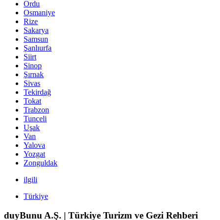
Ordu
Osmaniye
Rize
Sakarya
Samsun
Şanlıurfa
Siirt
Sinop
Şırnak
Sivas
Tekirdağ
Tokat
Trabzon
Tunceli
Uşak
Van
Yalova
Yozgat
Zonguldak
ilgili
Türkiye
duyBunu A.Ş. | Türkiye Turizm ve Gezi Rehberi