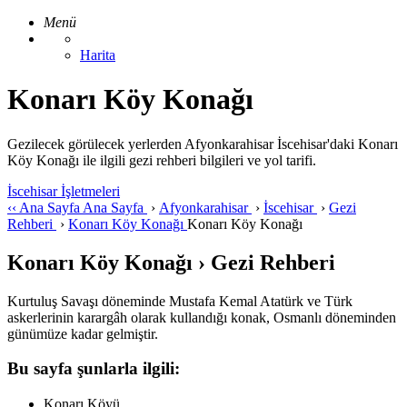
Menü
Harita
Konarı Köy Konağı
Gezilecek görülecek yerlerden Afyonkarahisar İscehisar'daki Konarı
Köy Konağı ile ilgili gezi rehberi bilgileri ve yol tarifi.
İscehisar İşletmeleri
‹‹
Ana Sayfa
Ana Sayfa
›
Afyonkarahisar
›
İscehisar
›
Gezi
Rehberi
›
Konarı Köy Konağı
Konarı Köy Konağı
Konarı Köy Konağı › Gezi Rehberi
Kurtuluş Savaşı döneminde Mustafa Kemal Atatürk ve Türk
askerlerinin karargâh olarak kullandığı konak, Osmanlı döneminden
günümüze kadar gelmiştir.
Bu sayfa şunlarla ilgili:
Konarı Köyü