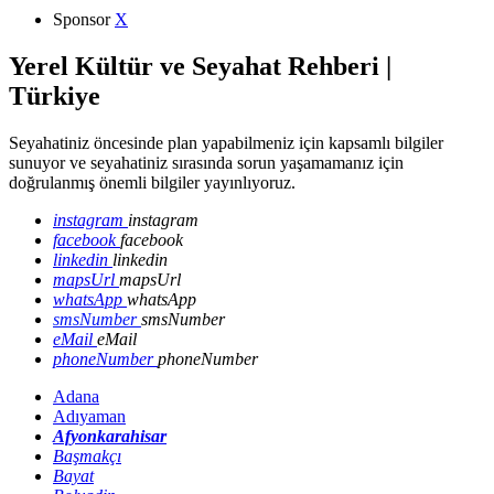
Sponsor
X
Yerel Kültür ve Seyahat Rehberi |
Türkiye
Seyahatiniz öncesinde plan yapabilmeniz için kapsamlı bilgiler
sunuyor ve seyahatiniz sırasında sorun yaşamamanız için
doğrulanmış önemli bilgiler yayınlıyoruz.
instagram
instagram
facebook
facebook
linkedin
linkedin
mapsUrl
mapsUrl
whatsApp
whatsApp
smsNumber
smsNumber
eMail
eMail
phoneNumber
phoneNumber
Adana
Adıyaman
Afyonkarahisar
Başmakçı
Bayat