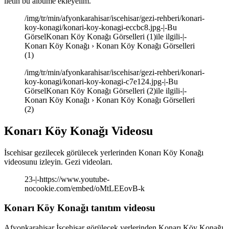
iletin bu albüme ekleyelim.
/img/tr/min/afyonkarahisar/iscehisar/gezi-rehberi/konari-
koy-konagi/konari-koy-konagi-eccbc8.jpg-|-Bu
GörselKonarı Köy Konağı Görselleri (1)ile ilgili-|-
Konarı Köy Konağı › Konarı Köy Konağı Görselleri
(1)
/img/tr/min/afyonkarahisar/iscehisar/gezi-rehberi/konari-
koy-konagi/konari-koy-konagi-c7e124.jpg-|-Bu
GörselKonarı Köy Konağı Görselleri (2)ile ilgili-|-
Konarı Köy Konağı › Konarı Köy Konağı Görselleri
(2)
Konarı Köy Konağı Videosu
İscehisar gezilecek görülecek yerlerinden Konarı Köy Konağı
videosunu izleyin. Gezi videoları.
23-|-https://www.youtube-
nocookie.com/embed/oMtLEEovB-k
Konarı Köy Konağı tanıtım videosu
Afyonkarahisar İscehisar görülecek yerlerinden Konarı Köy Konağı