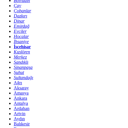
Bolvadin
Çay
Çobanlar
Dazkırı
Dinar
Emirdağ
Evciler
Hocalar
İhsaniye
İscehisar
Kızılören
Merkez
Sandıklı
Sinanpaşa
Şuhut
Sultandağı
Ağrı
Aksaray
Amasya
Ankara
Antalya
Ardahan
Artvin
Aydın
Balıkesir