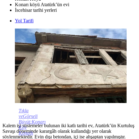
Konarı köyü Atatürk’ün evi
İscehisar tarihi yerleri
Yol Tarifi
Tıkla
veGörseli
Büyüt:Konarı
Kalem işi süslemeler bulunan iki katlı tarihi ev, Atatürk’ün Kurtuluş
Köy
Savaşı döneminde karargâh olarak kullandığı yer olarak
Konağı
söylenmektedir. Evin dışı betondan, içi ise ahşaptan yapılmıştır.