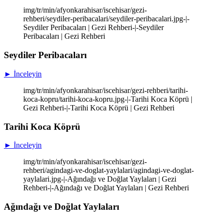
img/tr/min/afyonkarahisar/iscehisar/gezi-
rehberi/seydiler-peribacalari/seydiler-peribacalari.jpg-|-
Seydiler Peribacaları | Gezi Rehberi-|-Seydiler
Peribacaları | Gezi Rehberi
Seydiler Peribacaları
► İnceleyin
img/tr/min/afyonkarahisar/iscehisar/gezi-rehberi/tarihi-
koca-kopru/tarihi-koca-kopru.jpg-|-Tarihi Koca Köprü |
Gezi Rehberi-|-Tarihi Koca Köprü | Gezi Rehberi
Tarihi Koca Köprü
► İnceleyin
img/tr/min/afyonkarahisar/iscehisar/gezi-
rehberi/agindagi-ve-doglat-yaylalari/agindagi-ve-doglat-
yaylalari.jpg-|-Ağındağı ve Doğlat Yaylaları | Gezi
Rehberi-|-Ağındağı ve Doğlat Yaylaları | Gezi Rehberi
Ağındağı ve Doğlat Yaylaları