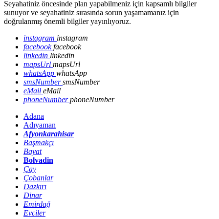
Seyahatiniz öncesinde plan yapabilmeniz için kapsamlı bilgiler
sunuyor ve seyahatiniz sırasında sorun yaşamamanız için
doğrulanmış önemli bilgiler yayınlıyoruz.
instagram
instagram
facebook
facebook
linkedin
linkedin
mapsUrl
mapsUrl
whatsApp
whatsApp
smsNumber
smsNumber
eMail
eMail
phoneNumber
phoneNumber
Adana
Adıyaman
Afyonkarahisar
Başmakçı
Bayat
Bolvadin
Çay
Çobanlar
Dazkırı
Dinar
Emirdağ
Evciler