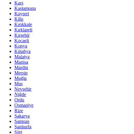
Kars
Kastamonu
Kayseri
Kilis
Kırıkkale
Kırklareli
Kırşehir
Kocaeli
Konya
Kütahya
Malatya
Manisa
Mardin
Mersin
Muğla
Muş
Nevşehir
Niğde
Ordu
Osmaniye
Rize
Sakarya
Samsun
Şanlıurfa
Siirt