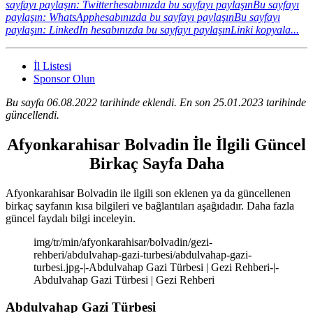
sayfayı paylaşın: Twitterhesabınızda bu sayfayı paylaşın
Bu sayfayı
paylaşın: WhatsApphesabınızda bu sayfayı paylaşın
Bu sayfayı
paylaşın: LinkedIn hesabınızda bu sayfayı paylaşın
Linki kopyala...
İl Listesi
Sponsor Olun
Bu sayfa 06.08.2022 tarihinde eklendi. En son 25.01.2023 tarihinde
güncellendi.
Afyonkarahisar Bolvadin İle İlgili Güncel
Birkaç Sayfa Daha
Afyonkarahisar Bolvadin ile ilgili son eklenen ya da güncellenen
birkaç sayfanın kısa bilgileri ve bağlantıları aşağıdadır. Daha fazla
güncel faydalı bilgi inceleyin.
img/tr/min/afyonkarahisar/bolvadin/gezi-
rehberi/abdulvahap-gazi-turbesi/abdulvahap-gazi-
turbesi.jpg-|-Abdulvahap Gazi Türbesi | Gezi Rehberi-|-
Abdulvahap Gazi Türbesi | Gezi Rehberi
Abdulvahap Gazi Türbesi