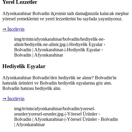
Yerel Lezzetler
Afyonkarahisar Bolvadin ilçesinin tadı damağınızda kalacak meşhur
yöresel yemeklerini ve yerel lezzetlerini bu sayfada yayınlıyoruz.
➞ İnceleyin
img/tr/min/afyonkarahisar/bolvadin/hediyelik-ne-
alinir/hediyelik-ne-alinir.jpg-|-Hediyelik Eşyalar ›
Bolvadin | Afyonkarahisar-|-Hediyelik Eşyalar ›
Bolvadin | Afyonkarahisar
Hediyelik Eşyalar
Afyonkarahisar Bolvadin'den hediyelik ne alınır? Bolvadin'in
hatıralık ürünleri ve Bolvadin hediyelik eşyalarına göz atın.
Bolvadin hatırası hediyelik alın.
➞ İnceleyin
img/tr/min/afyonkarahisar/bolvadin/yoresel-
urunler/yoresel-urunler.jpg-|-Yöresel Ürünler ›
Bolvadin | Afyonkarahisar-|-Yöresel Ürünler › Bolvadin
| Afyonkarahisar