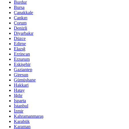
Burdur
Bursa
Çanakkale
Çankırı
Çorum
Denizli
Diyarbakır
Düzce
Edirne
Elazığ
Erzincan
Erzurum
Eskişehir
Gaziantep
Giresun
Gümüşhane
Hakkari
Hatay
Iğdır
Isparta
İstanbul
İzmir
Kahramanmaraş
Karabük
Karaman