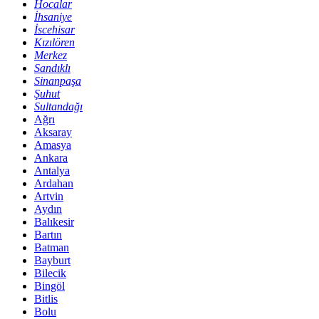
Hocalar
İhsaniye
İscehisar
Kızılören
Merkez
Sandıklı
Sinanpaşa
Şuhut
Sultandağı
Ağrı
Aksaray
Amasya
Ankara
Antalya
Ardahan
Artvin
Aydın
Balıkesir
Bartın
Batman
Bayburt
Bilecik
Bingöl
Bitlis
Bolu