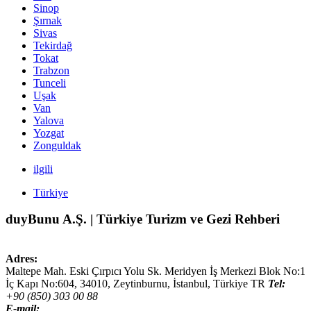
Sinop
Şırnak
Sivas
Tekirdağ
Tokat
Trabzon
Tunceli
Uşak
Van
Yalova
Yozgat
Zonguldak
ilgili
Türkiye
duyBunu A.Ş. | Türkiye Turizm ve Gezi Rehberi
Adres:
Maltepe Mah. Eski Çırpıcı Yolu Sk. Meridyen İş Merkezi Blok No:1
İç Kapı No:604,
34010
,
Zeytinburnu, İstanbul
,
Türkiye
TR
Tel:
+90 (850) 303 00 88
E-mail: