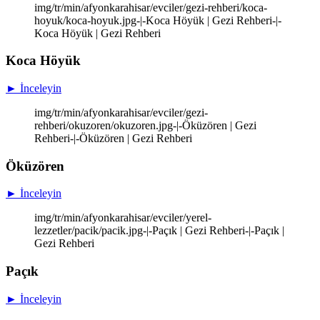
img/tr/min/afyonkarahisar/evciler/gezi-rehberi/koca-
hoyuk/koca-hoyuk.jpg-|-Koca Höyük | Gezi Rehberi-|-
Koca Höyük | Gezi Rehberi
Koca Höyük
► İnceleyin
img/tr/min/afyonkarahisar/evciler/gezi-
rehberi/okuzoren/okuzoren.jpg-|-Öküzören | Gezi
Rehberi-|-Öküzören | Gezi Rehberi
Öküzören
► İnceleyin
img/tr/min/afyonkarahisar/evciler/yerel-
lezzetler/pacik/pacik.jpg-|-Paçık | Gezi Rehberi-|-Paçık |
Gezi Rehberi
Paçık
► İnceleyin