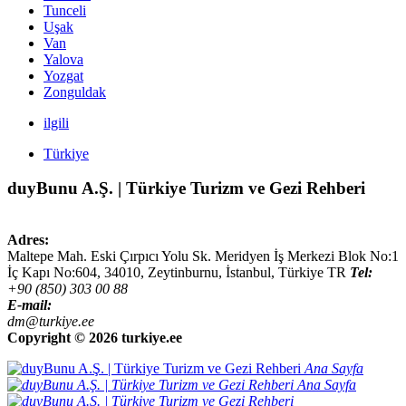
Tunceli
Uşak
Van
Yalova
Yozgat
Zonguldak
ilgili
Türkiye
duyBunu A.Ş. | Türkiye Turizm ve Gezi Rehberi
Adres:
Maltepe Mah. Eski Çırpıcı Yolu Sk. Meridyen İş Merkezi Blok No:1
İç Kapı No:604,
34010
,
Zeytinburnu, İstanbul
,
Türkiye
TR
Tel:
+90 (850) 303 00 88
E-mail:
dm@turkiye.ee
Copyright ©
2026 turkiye.ee
Ana Sayfa
Ana Sayfa