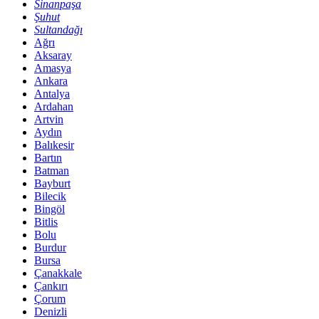
Sinanpaşa
Şuhut
Sultandağı
Ağrı
Aksaray
Amasya
Ankara
Antalya
Ardahan
Artvin
Aydın
Balıkesir
Bartın
Batman
Bayburt
Bilecik
Bingöl
Bitlis
Bolu
Burdur
Bursa
Çanakkale
Çankırı
Çorum
Denizli