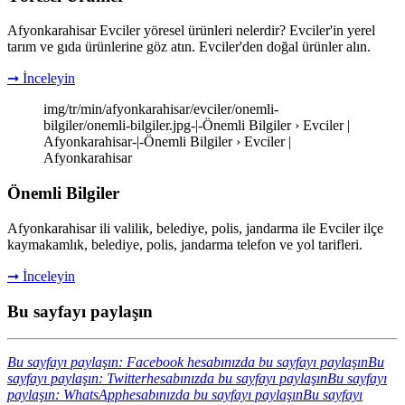
Afyonkarahisar Evciler yöresel ürünleri nelerdir? Evciler'in yerel
tarım ve gıda ürünlerine göz atın. Evciler'den doğal ürünler alın.
➞ İnceleyin
img/tr/min/afyonkarahisar/evciler/onemli-
bilgiler/onemli-bilgiler.jpg-|-Önemli Bilgiler › Evciler |
Afyonkarahisar-|-Önemli Bilgiler › Evciler |
Afyonkarahisar
Önemli Bilgiler
Afyonkarahisar ili valilik, belediye, polis, jandarma ile Evciler ilçe
kaymakamlık, belediye, polis, jandarma telefon ve yol tarifleri.
➞ İnceleyin
Bu sayfayı paylaşın
Bu sayfayı paylaşın: Facebook hesabınızda bu sayfayı paylaşın
Bu
sayfayı paylaşın: Twitterhesabınızda bu sayfayı paylaşın
Bu sayfayı
paylaşın: WhatsApphesabınızda bu sayfayı paylaşın
Bu sayfayı