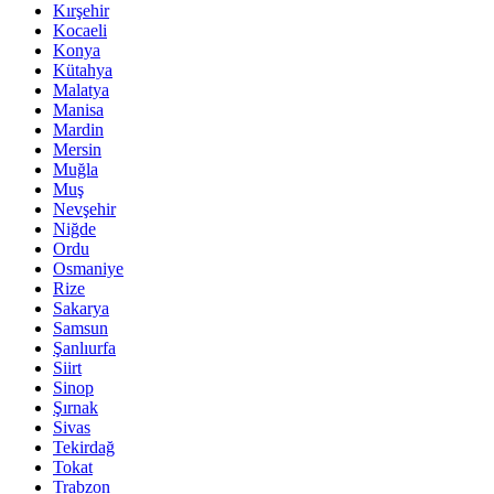
Kırşehir
Kocaeli
Konya
Kütahya
Malatya
Manisa
Mardin
Mersin
Muğla
Muş
Nevşehir
Niğde
Ordu
Osmaniye
Rize
Sakarya
Samsun
Şanlıurfa
Siirt
Sinop
Şırnak
Sivas
Tekirdağ
Tokat
Trabzon