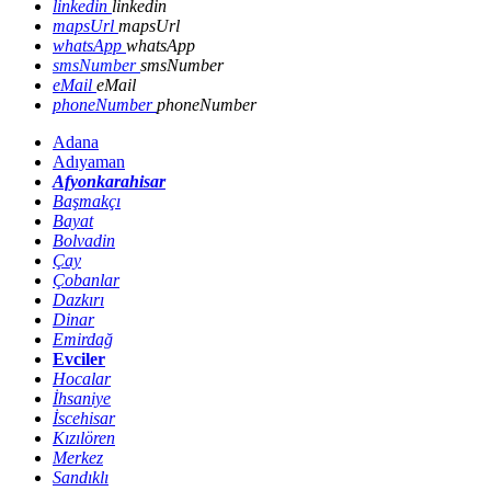
linkedin
linkedin
mapsUrl
mapsUrl
whatsApp
whatsApp
smsNumber
smsNumber
eMail
eMail
phoneNumber
phoneNumber
Adana
Adıyaman
Afyonkarahisar
Başmakçı
Bayat
Bolvadin
Çay
Çobanlar
Dazkırı
Dinar
Emirdağ
Evciler
Hocalar
İhsaniye
İscehisar
Kızılören
Merkez
Sandıklı