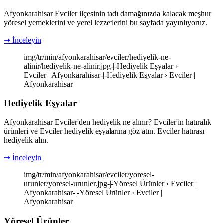
Afyonkarahisar Evciler ilçesinin tadı damağınızda kalacak meşhur
yöresel yemeklerini ve yerel lezzetlerini bu sayfada yayınlıyoruz.
➞ İnceleyin
img/tr/min/afyonkarahisar/evciler/hediyelik-ne-
alinir/hediyelik-ne-alinir.jpg-|-Hediyelik Eşyalar ›
Evciler | Afyonkarahisar-|-Hediyelik Eşyalar › Evciler |
Afyonkarahisar
Hediyelik Eşyalar
Afyonkarahisar Evciler'den hediyelik ne alınır? Evciler'in hatıralık
ürünleri ve Evciler hediyelik eşyalarına göz atın. Evciler hatırası
hediyelik alın.
➞ İnceleyin
img/tr/min/afyonkarahisar/evciler/yoresel-
urunler/yoresel-urunler.jpg-|-Yöresel Ürünler › Evciler |
Afyonkarahisar-|-Yöresel Ürünler › Evciler |
Afyonkarahisar
Yöresel Ürünler