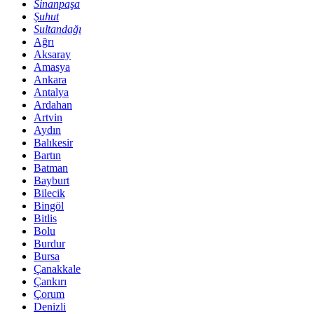
Sinanpaşa
Şuhut
Sultandağı
Ağrı
Aksaray
Amasya
Ankara
Antalya
Ardahan
Artvin
Aydın
Balıkesir
Bartın
Batman
Bayburt
Bilecik
Bingöl
Bitlis
Bolu
Burdur
Bursa
Çanakkale
Çankırı
Çorum
Denizli