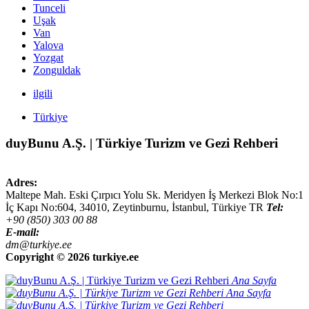
Tunceli
Uşak
Van
Yalova
Yozgat
Zonguldak
ilgili
Türkiye
duyBunu A.Ş. | Türkiye Turizm ve Gezi Rehberi
Adres:
Maltepe Mah. Eski Çırpıcı Yolu Sk. Meridyen İş Merkezi Blok No:1
İç Kapı No:604,
34010
,
Zeytinburnu, İstanbul
,
Türkiye
TR
Tel:
+90 (850) 303 00 88
E-mail:
dm@turkiye.ee
Copyright ©
2026 turkiye.ee
Ana Sayfa
Ana Sayfa