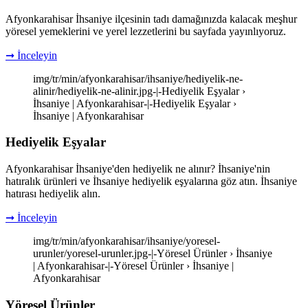
Afyonkarahisar İhsaniye ilçesinin tadı damağınızda kalacak meşhur
yöresel yemeklerini ve yerel lezzetlerini bu sayfada yayınlıyoruz.
➞ İnceleyin
img/tr/min/afyonkarahisar/ihsaniye/hediyelik-ne-
alinir/hediyelik-ne-alinir.jpg-|-Hediyelik Eşyalar ›
İhsaniye | Afyonkarahisar-|-Hediyelik Eşyalar ›
İhsaniye | Afyonkarahisar
Hediyelik Eşyalar
Afyonkarahisar İhsaniye'den hediyelik ne alınır? İhsaniye'nin
hatıralık ürünleri ve İhsaniye hediyelik eşyalarına göz atın. İhsaniye
hatırası hediyelik alın.
➞ İnceleyin
img/tr/min/afyonkarahisar/ihsaniye/yoresel-
urunler/yoresel-urunler.jpg-|-Yöresel Ürünler › İhsaniye
| Afyonkarahisar-|-Yöresel Ürünler › İhsaniye |
Afyonkarahisar
Yöresel Ürünler