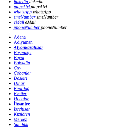
linkedin
linkedin
mapsUrl
mapsUrl
whatsApp
whatsApp
smsNumber
smsNumber
eMail
eMail
phoneNumber
phoneNumber
Adana
Adıyaman
Afyonkarahisar
Başmakçı
Bayat
Bolvadin
Çay
Çobanlar
Dazkırı
Dinar
Emirdağ
Evciler
Hocalar
İhsaniye
İscehisar
Kızılören
Merkez
Sandıklı