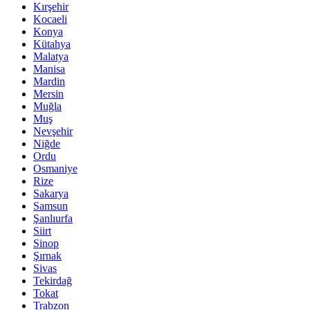
Kırşehir
Kocaeli
Konya
Kütahya
Malatya
Manisa
Mardin
Mersin
Muğla
Muş
Nevşehir
Niğde
Ordu
Osmaniye
Rize
Sakarya
Samsun
Şanlıurfa
Siirt
Sinop
Şırnak
Sivas
Tekirdağ
Tokat
Trabzon