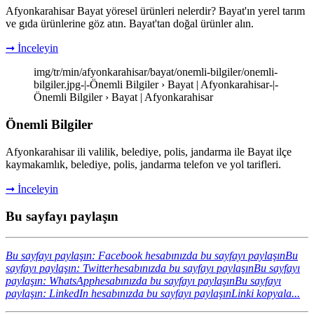
Afyonkarahisar Bayat yöresel ürünleri nelerdir? Bayat'ın yerel tarım
ve gıda ürünlerine göz atın. Bayat'tan doğal ürünler alın.
➞ İnceleyin
img/tr/min/afyonkarahisar/bayat/onemli-bilgiler/onemli-
bilgiler.jpg-|-Önemli Bilgiler › Bayat | Afyonkarahisar-|-
Önemli Bilgiler › Bayat | Afyonkarahisar
Önemli Bilgiler
Afyonkarahisar ili valilik, belediye, polis, jandarma ile Bayat ilçe
kaymakamlık, belediye, polis, jandarma telefon ve yol tarifleri.
➞ İnceleyin
Bu sayfayı paylaşın
Bu sayfayı paylaşın: Facebook hesabınızda bu sayfayı paylaşın
Bu
sayfayı paylaşın: Twitterhesabınızda bu sayfayı paylaşın
Bu sayfayı
paylaşın: WhatsApphesabınızda bu sayfayı paylaşın
Bu sayfayı
paylaşın: LinkedIn hesabınızda bu sayfayı paylaşın
Linki kopyala...