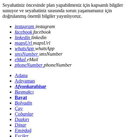
Seyahatiniz öncesinde plan yapabilmeniz için kapsamlı bilgiler
sunuyor ve seyahatiniz sırasında sorun yaşamamanız için
doğrulanmış önemli bilgiler yayınlıyoruz.
instagram
instagram
facebook
facebook
linkedin
linkedin
mapsUrl
mapsUrl
whatsApp
whatsApp
smsNumber
smsNumber
eMail
eMail
phoneNumber
phoneNumber
Adana
Adıyaman
Afyonkarahisar
Başmakçı
Bayat
Bolvadin
Çay
Çobanlar
Dazkırı
Dinar
Emirdağ
Evciler