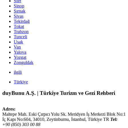
Siirt
Sinop
Şırnak
Sivas
Tekirdağ
Tokat
Trabzon
Tunceli
Uşak
Van
Yalova
Yozgat
Zonguldak
ilgili
Türkiye
duyBunu A.Ş. | Türkiye Turizm ve Gezi Rehberi
Adres:
Maltepe Mah. Eski Çırpıcı Yolu Sk. Meridyen İş Merkezi Blok No:1
İç Kapı No:604,
34010
,
Zeytinburnu, İstanbul
,
Türkiye
TR
Tel:
+90 (850) 303 00 88