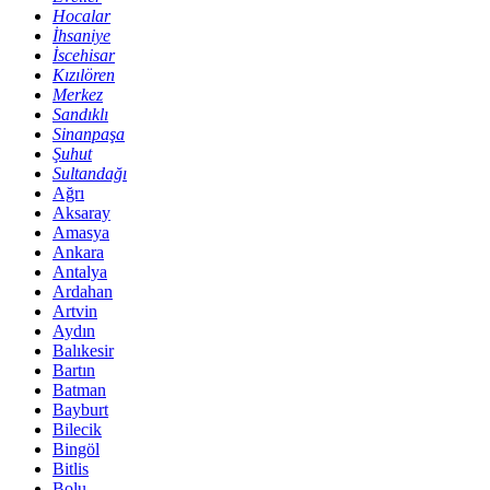
Hocalar
İhsaniye
İscehisar
Kızılören
Merkez
Sandıklı
Sinanpaşa
Şuhut
Sultandağı
Ağrı
Aksaray
Amasya
Ankara
Antalya
Ardahan
Artvin
Aydın
Balıkesir
Bartın
Batman
Bayburt
Bilecik
Bingöl
Bitlis
Bolu