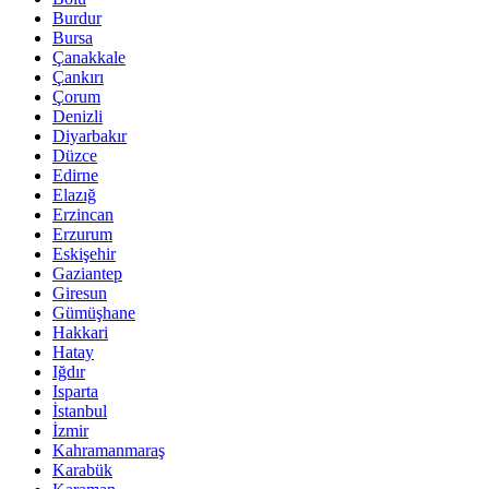
Burdur
Bursa
Çanakkale
Çankırı
Çorum
Denizli
Diyarbakır
Düzce
Edirne
Elazığ
Erzincan
Erzurum
Eskişehir
Gaziantep
Giresun
Gümüşhane
Hakkari
Hatay
Iğdır
Isparta
İstanbul
İzmir
Kahramanmaraş
Karabük