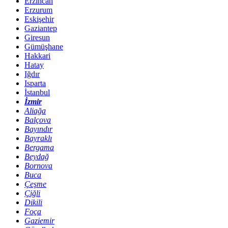
Erzincan
Erzurum
Eskişehir
Gaziantep
Giresun
Gümüşhane
Hakkari
Hatay
Iğdır
Isparta
İstanbul
İzmir
Aliağa
Balçova
Bayındır
Bayraklı
Bergama
Beydağ
Bornova
Buca
Çeşme
Çiğli
Dikili
Foça
Gaziemir