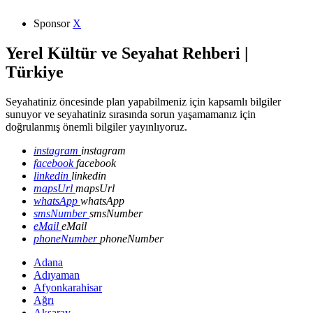
Sponsor
X
Yerel Kültür ve Seyahat Rehberi |
Türkiye
Seyahatiniz öncesinde plan yapabilmeniz için kapsamlı bilgiler
sunuyor ve seyahatiniz sırasında sorun yaşamamanız için
doğrulanmış önemli bilgiler yayınlıyoruz.
instagram
instagram
facebook
facebook
linkedin
linkedin
mapsUrl
mapsUrl
whatsApp
whatsApp
smsNumber
smsNumber
eMail
eMail
phoneNumber
phoneNumber
Adana
Adıyaman
Afyonkarahisar
Ağrı
Aksaray