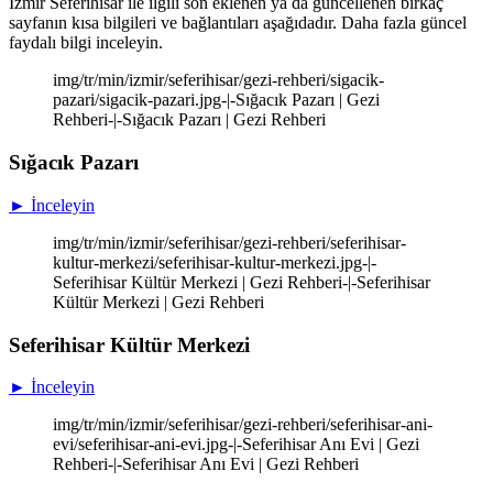
İzmir Seferihisar ile ilgili son eklenen ya da güncellenen birkaç
sayfanın kısa bilgileri ve bağlantıları aşağıdadır. Daha fazla güncel
faydalı bilgi inceleyin.
img/tr/min/izmir/seferihisar/gezi-rehberi/sigacik-
pazari/sigacik-pazari.jpg-|-Sığacık Pazarı | Gezi
Rehberi-|-Sığacık Pazarı | Gezi Rehberi
Sığacık Pazarı
► İnceleyin
img/tr/min/izmir/seferihisar/gezi-rehberi/seferihisar-
kultur-merkezi/seferihisar-kultur-merkezi.jpg-|-
Seferihisar Kültür Merkezi | Gezi Rehberi-|-Seferihisar
Kültür Merkezi | Gezi Rehberi
Seferihisar Kültür Merkezi
► İnceleyin
img/tr/min/izmir/seferihisar/gezi-rehberi/seferihisar-ani-
evi/seferihisar-ani-evi.jpg-|-Seferihisar Anı Evi | Gezi
Rehberi-|-Seferihisar Anı Evi | Gezi Rehberi