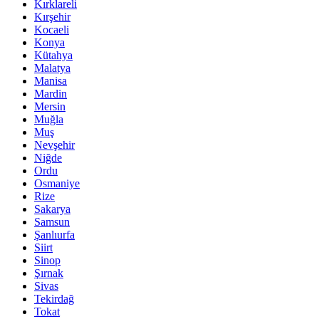
Kırklareli
Kırşehir
Kocaeli
Konya
Kütahya
Malatya
Manisa
Mardin
Mersin
Muğla
Muş
Nevşehir
Niğde
Ordu
Osmaniye
Rize
Sakarya
Samsun
Şanlıurfa
Siirt
Sinop
Şırnak
Sivas
Tekirdağ
Tokat