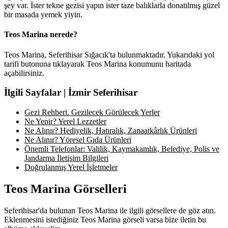
şey var. İster tekne gezisi yapın ister taze balıklarla donatılmış güzel
bir masada yemek yiyin.
Teos Marina nerede?
Teos Marina, Seferihisar Sığacık'ta bulunmaktadır. Yukarıdaki yol
tarifi butonuna tıklayarak Teos Marina konumunu haritada
açabilirsiniz.
İlgili Sayfalar | İzmir Seferihisar
Gezi Rehberi. Gezilecek Görülecek Yerler
Ne Yenir? Yerel Lezzetler
Ne Alınır? Hediyelik, Hatıralık, Zanaatkârlık Ürünleri
Ne Alınır? Yöresel Gıda Ürünleri
Önemli Telefonlar: Valilik, Kaymakamlık, Belediye, Polis ve
Jandarma İletişim Bilgileri
Doğrulanmış Yerel İşletmeler
Teos Marina Görselleri
Seferihisar'da bulunan Teos Marina ile ilgili görsellere de göz atın.
Eklenmesini istediğiniz Teos Marina görseli varsa bize iletin bu