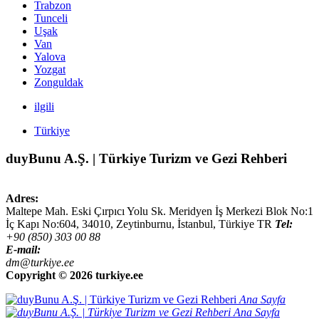
Trabzon
Tunceli
Uşak
Van
Yalova
Yozgat
Zonguldak
ilgili
Türkiye
duyBunu A.Ş. | Türkiye Turizm ve Gezi Rehberi
Adres:
Maltepe Mah. Eski Çırpıcı Yolu Sk. Meridyen İş Merkezi Blok No:1
İç Kapı No:604,
34010
,
Zeytinburnu, İstanbul
,
Türkiye
TR
Tel:
+90 (850) 303 00 88
E-mail:
dm@turkiye.ee
Copyright ©
2026 turkiye.ee
Ana Sayfa
Ana Sayfa