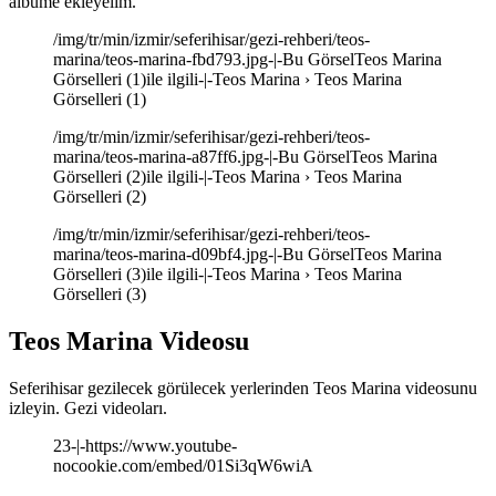
albüme ekleyelim.
/img/tr/min/izmir/seferihisar/gezi-rehberi/teos-
marina/teos-marina-fbd793.jpg-|-Bu GörselTeos Marina
Görselleri (1)ile ilgili-|-Teos Marina › Teos Marina
Görselleri (1)
/img/tr/min/izmir/seferihisar/gezi-rehberi/teos-
marina/teos-marina-a87ff6.jpg-|-Bu GörselTeos Marina
Görselleri (2)ile ilgili-|-Teos Marina › Teos Marina
Görselleri (2)
/img/tr/min/izmir/seferihisar/gezi-rehberi/teos-
marina/teos-marina-d09bf4.jpg-|-Bu GörselTeos Marina
Görselleri (3)ile ilgili-|-Teos Marina › Teos Marina
Görselleri (3)
Teos Marina Videosu
Seferihisar gezilecek görülecek yerlerinden Teos Marina videosunu
izleyin. Gezi videoları.
23-|-https://www.youtube-
nocookie.com/embed/01Si3qW6wiA