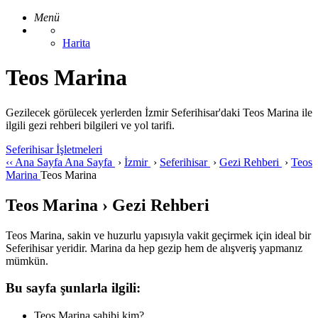
Menü
Harita
Teos Marina
Gezilecek görülecek yerlerden İzmir Seferihisar'daki Teos Marina ile
ilgili gezi rehberi bilgileri ve yol tarifi.
Seferihisar İşletmeleri
‹‹
Ana Sayfa
Ana Sayfa
›
İzmir
›
Seferihisar
›
Gezi Rehberi
›
Teos
Marina
Teos Marina
Teos Marina › Gezi Rehberi
Teos Marina, sakin ve huzurlu yapısıyla vakit geçirmek için ideal bir
Seferihisar yeridir. Marina da hep gezip hem de alışveriş yapmanız
mümkün.
Bu sayfa şunlarla ilgili:
Teos Marina sahibi kim?