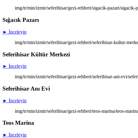
img/tr/min/izmir/seferihisar/gezi-rehberi/sigacik-pazari/sigacik-
Sığacık Pazarı
► İnceleyin
img/tr/min/izmir/seferihisar/gezi-rehberi/seferihisar-kultur-mer
Seferihisar Kültür Merkezi
► İnceleyin
img/tr/min/izmir/seferihisar/gezi-rehberi/seferihisar-ani-evi/sefe
Seferihisar Anı Evi
► İnceleyin
img/tr/min/izmir/seferihisar/gezi-rehberi/teos-marina/teos-mari
Teos Marina
► İnceleyin