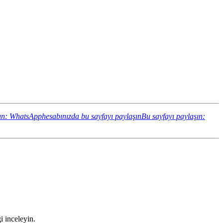
ın: WhatsApphesabınızda bu sayfayı paylaşın
Bu sayfayı paylaşın:
i inceleyin.