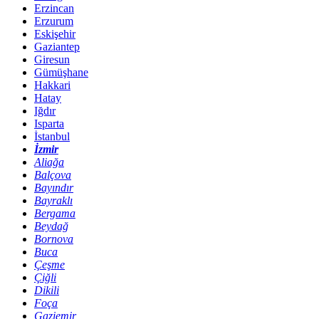
Erzincan
Erzurum
Eskişehir
Gaziantep
Giresun
Gümüşhane
Hakkari
Hatay
Iğdır
Isparta
İstanbul
İzmir
Aliağa
Balçova
Bayındır
Bayraklı
Bergama
Beydağ
Bornova
Buca
Çeşme
Çiğli
Dikili
Foça
Gaziemir