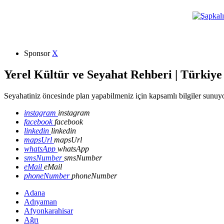
Sponsor
X
Yerel Kültür ve Seyahat Rehberi | Türkiye
Seyahatiniz öncesinde plan yapabilmeniz için kapsamlı bilgiler sunuyo
instagram
instagram
facebook
facebook
linkedin
linkedin
mapsUrl
mapsUrl
whatsApp
whatsApp
smsNumber
smsNumber
eMail
eMail
phoneNumber
phoneNumber
Adana
Adıyaman
Afyonkarahisar
Ağrı