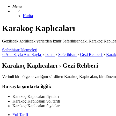
Menü
Harita
Karakoç Kaplıcaları
Gezilecek görülecek yerlerden İzmir Seferihisar'daki Karakoç Kaplıcaları 
Seferihisar İşletmeleri
‹‹
Ana Sayfa
Ana Sayfa
›
İzmir
›
Seferihisar
›
Gezi Rehberi
›
Karak
Karakoç Kaplıcaları › Gezi Rehberi
Verimli bir bölgede varlığını sürdüren Karakoç Kaplıcaları, bir dönem
Bu sayfa şunlarla ilgili:
Karakoç Kaplıcaları fiyatları
Karakoç Kaplıcaları yol tarifi
Karakoç Kaplıcaları faydaları
Yol Tarifi