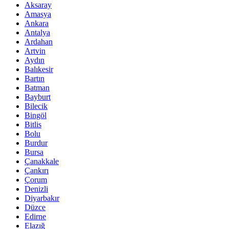
Aksaray
Amasya
Ankara
Antalya
Ardahan
Artvin
Aydın
Balıkesir
Bartın
Batman
Bayburt
Bilecik
Bingöl
Bitlis
Bolu
Burdur
Bursa
Çanakkale
Çankırı
Çorum
Denizli
Diyarbakır
Düzce
Edirne
Elazığ