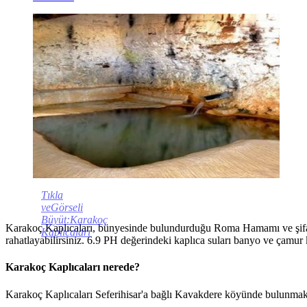
Tıkla
veGörseli
Büyüt:Karakoç
Karakoç Kaplıcaları, bünyesinde bulundurduğu Roma Hamamı ve şifalı s
Kaplıcaları
rahatlayabilirsiniz. 6.9 PH değerindeki kaplıca suları banyo ve çamur 
Karakoç Kaplıcaları nerede?
Karakoç Kaplıcaları Seferihisar'a bağlı Kavakdere köyünde bulunmakta