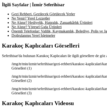
İlgili Sayfalar | İzmir Seferihisar
Gezi Rehberi. Gezilecek Görülecek Yerler
Ne Yenir? Yerel Lezzetler
Ne Alınır? Hediyelik, Hatıralık, Zanaatkârlık Ürünleri
Ne Alınır? Yöresel Gıda Ürünleri
Önemli Telefonlar: Valilik, Kaymakamlık, Belediye, Polis ve Jan
Doğrulanmış Yerel İşletmeler
Karakoç Kaplıcaları Görselleri
Seferihisar'da bulunan Karakoç Kaplıcaları ile ilgili görsellere de göz
/img/tr/min/izmir/seferihisar/gezi-rehberi/karakoc-kaplicalari/k
Görselleri (1)
/img/tr/min/izmir/seferihisar/gezi-rehberi/karakoc-kaplicalari/k
Görselleri (2)
/img/tr/min/izmir/seferihisar/gezi-rehberi/karakoc-kaplicalari/k
Görselleri (3)
Karakoç Kaplıcaları Videosu