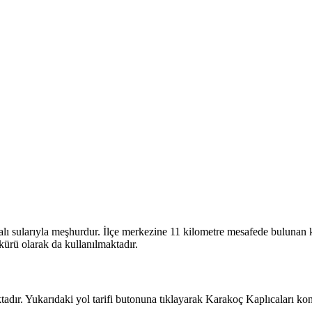
ularıyla meşhurdur. İlçe merkezine 11 kilometre mesafede bulunan kaplı
kürü olarak da kullanılmaktadır.
dır. Yukarıdaki yol tarifi butonuna tıklayarak Karakoç Kaplıcaları kon