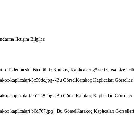
darma İletişim Bilgileri
 atın. Eklenmesini istediğiniz Karakoç Kaplıcaları görseli varsa bize ile
arakoc-kaplicalari-3c59dc.jpg-|-Bu GörselKarakoç Kaplıcaları Görselleri 
arakoc-kaplicalari-9a1158.jpg-|-Bu GörselKarakoç Kaplıcaları Görselleri 
arakoc-kaplicalari-b6d767.jpg-|-Bu GörselKarakoç Kaplıcaları Görselleri 