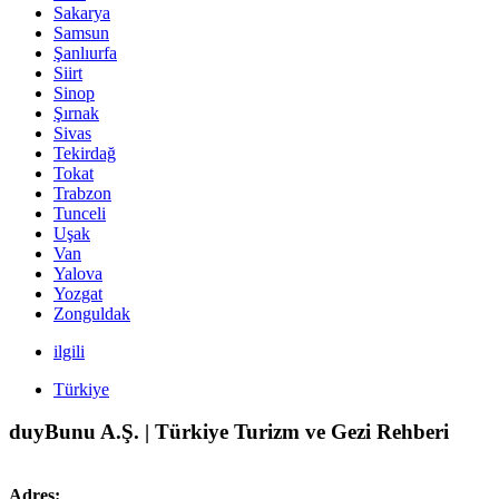
Sakarya
Samsun
Şanlıurfa
Siirt
Sinop
Şırnak
Sivas
Tekirdağ
Tokat
Trabzon
Tunceli
Uşak
Van
Yalova
Yozgat
Zonguldak
ilgili
Türkiye
duyBunu A.Ş. | Türkiye Turizm ve Gezi Rehberi
Adres: