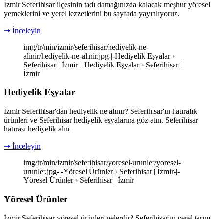
İzmir Seferihisar ilçesinin tadı damağınızda kalacak meşhur yöresel
yemeklerini ve yerel lezzetlerini bu sayfada yayınlıyoruz.
➞ İnceleyin
img/tr/min/izmir/seferihisar/hediyelik-ne-
alinir/hediyelik-ne-alinir.jpg-|-Hediyelik Eşyalar ›
Seferihisar | İzmir-|-Hediyelik Eşyalar › Seferihisar |
İzmir
Hediyelik Eşyalar
İzmir Seferihisar'dan hediyelik ne alınır? Seferihisar'ın hatıralık
ürünleri ve Seferihisar hediyelik eşyalarına göz atın. Seferihisar
hatırası hediyelik alın.
➞ İnceleyin
img/tr/min/izmir/seferihisar/yoresel-urunler/yoresel-
urunler.jpg-|-Yöresel Ürünler › Seferihisar | İzmir-|-
Yöresel Ürünler › Seferihisar | İzmir
Yöresel Ürünler
İzmir Seferihisar yöresel ürünleri nelerdir? Seferihisar'ın yerel tarım