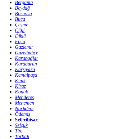
Bergama
Beydağ
Bornova
Buca
Çeşme
Çiğli
Dikili
Foça
Gaziemir
Güzelbahçe
Karabağlar
Karaburun
Karşıyaka
Kemalpaşa
Kınık
Kiraz
Konak
Menderes
Menemen
Narlıdere
Ödemiş
Seferihisar
Selçuk
Tire
Torbalı