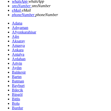
whatsApp
whatsApp
smsNumber
smsNumber
eMail
eMail
phoneNumber
phoneNumber
Adana
Adıyaman
Afyonkarahisar
Ağrı
Aksaray
Amasya
Ankara
Antalya
Ardahan
Artvin
Aydın
Balıkesir
Bartın
Batman
Bayburt
Bilecik
Bingöl
Bitlis
Bolu
Burdur