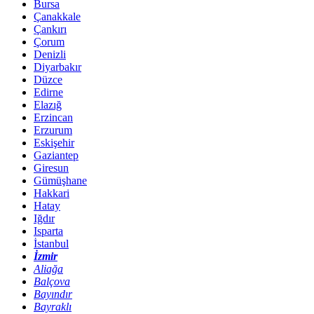
Bursa
Çanakkale
Çankırı
Çorum
Denizli
Diyarbakır
Düzce
Edirne
Elazığ
Erzincan
Erzurum
Eskişehir
Gaziantep
Giresun
Gümüşhane
Hakkari
Hatay
Iğdır
Isparta
İstanbul
İzmir
Aliağa
Balçova
Bayındır
Bayraklı