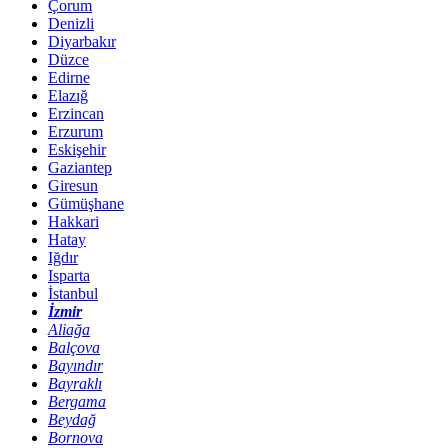
Çorum
Denizli
Diyarbakır
Düzce
Edirne
Elazığ
Erzincan
Erzurum
Eskişehir
Gaziantep
Giresun
Gümüşhane
Hakkari
Hatay
Iğdır
Isparta
İstanbul
İzmir
Aliağa
Balçova
Bayındır
Bayraklı
Bergama
Beydağ
Bornova