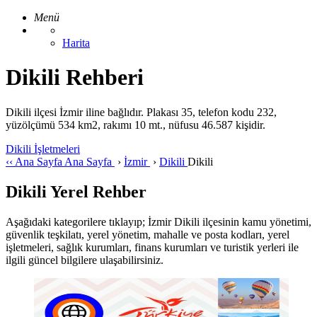
Menü
Harita
Dikili Rehberi
Dikili ilçesi İzmir iline bağlıdır. Plakası 35, telefon kodu 232,
yüzölçümü 534 km2, rakımı 10 mt., nüfusu 46.587 kişidir.
Dikili İşletmeleri
‹‹
Ana Sayfa
Ana Sayfa
›
İzmir
›
Dikili
Dikili
Dikili Yerel Rehber
Aşağıdaki kategorilere tıklayıp; İzmir Dikili ilçesinin kamu yönetimi,
güvenlik teşkilatı, yerel yönetim, mahalle ve posta kodları, yerel
işletmeleri, sağlık kurumları, finans kurumları ve turistik yerleri ile
ilgili güncel bilgilere ulaşabilirsiniz.