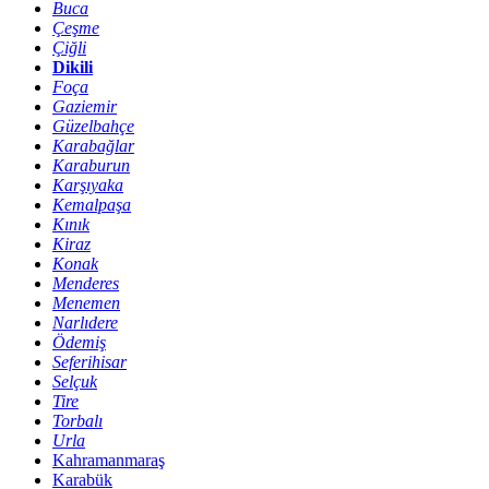
Buca
Çeşme
Çiğli
Dikili
Foça
Gaziemir
Güzelbahçe
Karabağlar
Karaburun
Karşıyaka
Kemalpaşa
Kınık
Kiraz
Konak
Menderes
Menemen
Narlıdere
Ödemiş
Seferihisar
Selçuk
Tire
Torbalı
Urla
Kahramanmaraş
Karabük