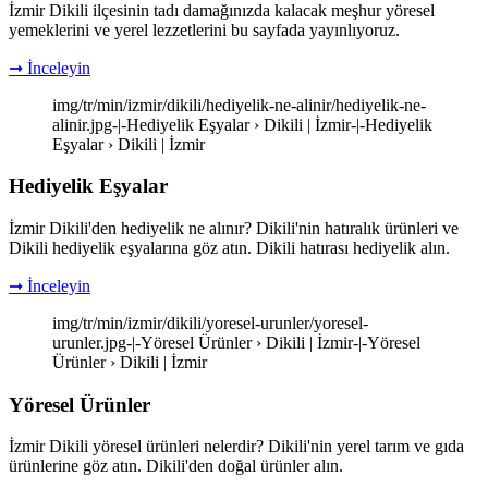
İzmir Dikili ilçesinin tadı damağınızda kalacak meşhur yöresel
yemeklerini ve yerel lezzetlerini bu sayfada yayınlıyoruz.
➞ İnceleyin
img/tr/min/izmir/dikili/hediyelik-ne-alinir/hediyelik-ne-
alinir.jpg-|-Hediyelik Eşyalar › Dikili | İzmir-|-Hediyelik
Eşyalar › Dikili | İzmir
Hediyelik Eşyalar
İzmir Dikili'den hediyelik ne alınır? Dikili'nin hatıralık ürünleri ve
Dikili hediyelik eşyalarına göz atın. Dikili hatırası hediyelik alın.
➞ İnceleyin
img/tr/min/izmir/dikili/yoresel-urunler/yoresel-
urunler.jpg-|-Yöresel Ürünler › Dikili | İzmir-|-Yöresel
Ürünler › Dikili | İzmir
Yöresel Ürünler
İzmir Dikili yöresel ürünleri nelerdir? Dikili'nin yerel tarım ve gıda
ürünlerine göz atın. Dikili'den doğal ürünler alın.