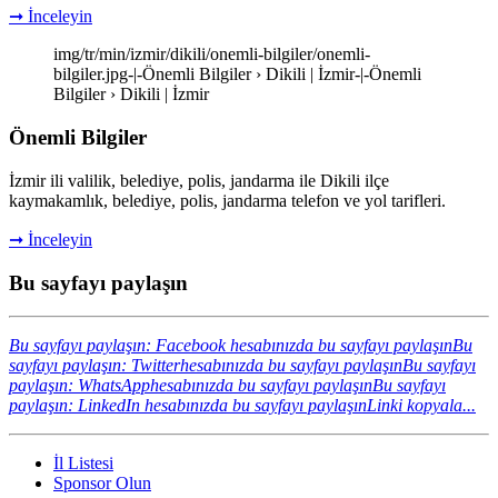
➞ İnceleyin
img/tr/min/izmir/dikili/onemli-bilgiler/onemli-
bilgiler.jpg-|-Önemli Bilgiler › Dikili | İzmir-|-Önemli
Bilgiler › Dikili | İzmir
Önemli Bilgiler
İzmir ili valilik, belediye, polis, jandarma ile Dikili ilçe
kaymakamlık, belediye, polis, jandarma telefon ve yol tarifleri.
➞ İnceleyin
Bu sayfayı paylaşın
Bu sayfayı paylaşın: Facebook hesabınızda bu sayfayı paylaşın
Bu
sayfayı paylaşın: Twitterhesabınızda bu sayfayı paylaşın
Bu sayfayı
paylaşın: WhatsApphesabınızda bu sayfayı paylaşın
Bu sayfayı
paylaşın: LinkedIn hesabınızda bu sayfayı paylaşın
Linki kopyala...
İl Listesi
Sponsor Olun