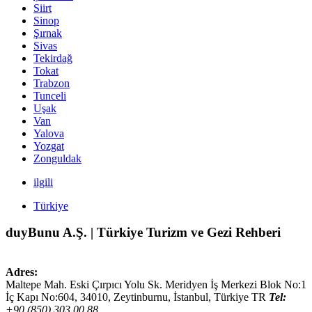
Siirt
Sinop
Şırnak
Sivas
Tekirdağ
Tokat
Trabzon
Tunceli
Uşak
Van
Yalova
Yozgat
Zonguldak
ilgili
Türkiye
duyBunu A.Ş. | Türkiye Turizm ve Gezi Rehberi
Adres:
Maltepe Mah. Eski Çırpıcı Yolu Sk. Meridyen İş Merkezi Blok No:1
İç Kapı No:604,
34010
,
Zeytinburnu, İstanbul
,
Türkiye
TR
Tel:
+90 (850) 303 00 88