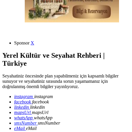
Sponsor
X
Yerel Kültür ve Seyahat Rehberi |
Türkiye
Seyahatiniz öncesinde plan yapabilmeniz için kapsamlı bilgiler
sunuyor ve seyahatiniz sırasında sorun yaşamamanız için
doğrulanmış önemli bilgiler yayınlıyoruz.
instagram
instagram
facebook
facebook
linkedin
linkedin
mapsUrl
mapsUrl
whatsApp
whatsApp
smsNumber
smsNumber
eMail
eMail