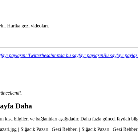
in. Harika gezi videoları.
fayı paylaşın: Twitterhesabınızda bu sayfayı paylaşın
Bu sayfayı paylaş
üncellendi.
 Sayfa Daha
n kısa bilgileri ve bağlantıları aşağıdadır. Daha fazla güncel faydalı bilg
pazari.jpg-|-Sığacık Pazarı | Gezi Rehberi-|-Sığacık Pazarı | Gezi Rehber