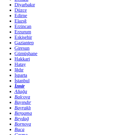
Diyarbakır
Düzce
Edirne
Elazığ
Erzincan
Erzurum
Eskişehir
Gaziantep
Giresun
Gümüşhane
Hakkari
Hatay
Iğdır
Isparta
İstanbul
İzmir
Aliağa
Balçova
Bayındır
Bayraklı
Bergama
Beydağ
Bornova
Buca
Çeşme