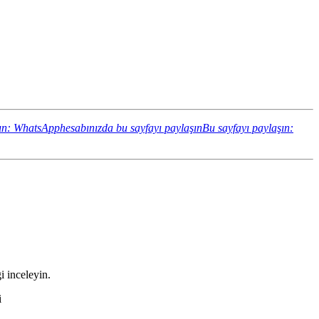
ın: WhatsApphesabınızda bu sayfayı paylaşın
Bu sayfayı paylaşın:
i inceleyin.
i