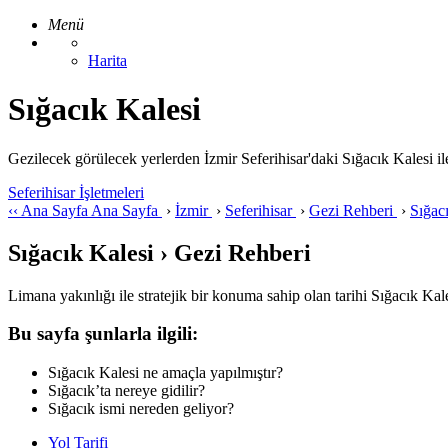
Menü
Harita
Sığacık Kalesi
Gezilecek görülecek yerlerden İzmir Seferihisar'daki Sığacık Kalesi ile il
Seferihisar İşletmeleri
‹‹
Ana Sayfa
Ana Sayfa
›
İzmir
›
Seferihisar
›
Gezi Rehberi
›
Sığac
Sığacık Kalesi › Gezi Rehberi
Limana yakınlığı ile stratejik bir konuma sahip olan tarihi Sığacık Ka
Bu sayfa şunlarla ilgili:
Sığacık Kalesi ne amaçla yapılmıştır?
Sığacık’ta nereye gidilir?
Sığacık ismi nereden geliyor?
Yol Tarifi