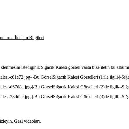
darma İletişim Bilgileri
 Eklenmesini istediğiniz Sığacık Kalesi görseli varsa bize iletin bu albüm
kalesi-c81e72.jpg-|-Bu GörselSığacık Kalesi Görselleri (1)ile ilgili-|-Sığ
kalesi-d67d8a.jpg-|-Bu GörselSığacık Kalesi Görselleri (2)ile ilgili-|-Sığ
kalesi-28dd2c.jpg-|-Bu GörselSığacık Kalesi Görselleri (3)ile ilgili-|-Sığ
zleyin. Gezi videoları.