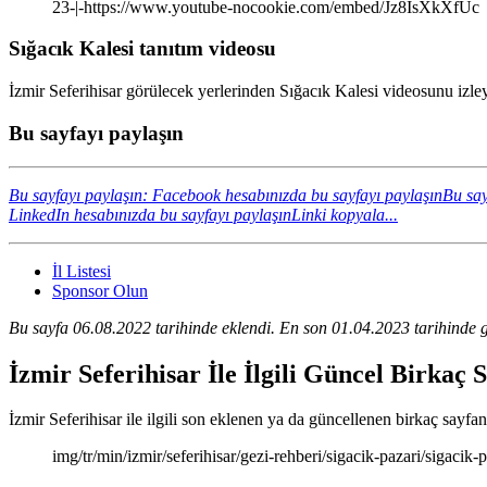
23-|-https://www.youtube-nocookie.com/embed/Jz8IsXkXfUc
Sığacık Kalesi tanıtım videosu
İzmir Seferihisar görülecek yerlerinden Sığacık Kalesi videosunu izley
Bu sayfayı paylaşın
Bu sayfayı paylaşın: Facebook hesabınızda bu sayfayı paylaşın
Bu say
LinkedIn hesabınızda bu sayfayı paylaşın
Linki kopyala...
İl Listesi
Sponsor Olun
Bu sayfa 06.08.2022 tarihinde eklendi. En son 01.04.2023 tarihinde g
İzmir Seferihisar İle İlgili Güncel Birkaç
İzmir Seferihisar ile ilgili son eklenen ya da güncellenen birkaç sayfanı
img/tr/min/izmir/seferihisar/gezi-rehberi/sigacik-pazari/sigacik-