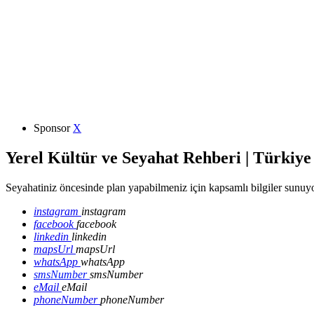
Sponsor
X
Yerel Kültür ve Seyahat Rehberi | Türkiye
Seyahatiniz öncesinde plan yapabilmeniz için kapsamlı bilgiler sunuyo
instagram
instagram
facebook
facebook
linkedin
linkedin
mapsUrl
mapsUrl
whatsApp
whatsApp
smsNumber
smsNumber
eMail
eMail
phoneNumber
phoneNumber