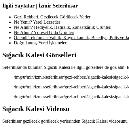
İlgili Sayfalar | İzmir Seferihisar
Gezi Rehberi. Gezilecek Görülecek Yerler
Ne Yenir? Yerel Lezzetler
Ne Alınır? Hediyelik, Hatıralık, Zanaatkârlık Ürünleri
Ne Alınır? Yöresel Gıda Ürünleri
Önemli Telefonlar: Valilik, Kaymakamlık, Belediye, Polis ve Jan
Doğrulanmış Yerel İşletmeler
Sığacık Kalesi Görselleri
Seferihisar'da bulunan Sığacık Kalesi ile ilgili görsellere de göz atın.
/img/tr/min/izmir/seferihisar/gezi-rehberi/sigacik-kalesi/sigacik-
/img/tr/min/izmir/seferihisar/gezi-rehberi/sigacik-kalesi/sigacik-
/img/tr/min/izmir/seferihisar/gezi-rehberi/sigacik-kalesi/sigacik-
Sığacık Kalesi Videosu
Seferihisar gezilecek görülecek yerlerinden Sığacık Kalesi videosunu i