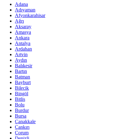
Adana
Adıyaman
Afyonkarahisar
Ağrı
Aksaray
Amasya
Ankara
Antalya
Ardahan
Artvin
Aydın
Balıkesir
Bartın
Batman
Bayburt
Bilecik
Bingöl
Bitlis
Bolu
Burdur
Bursa
Çanakkale
Çankırı
Çorum
Denizli