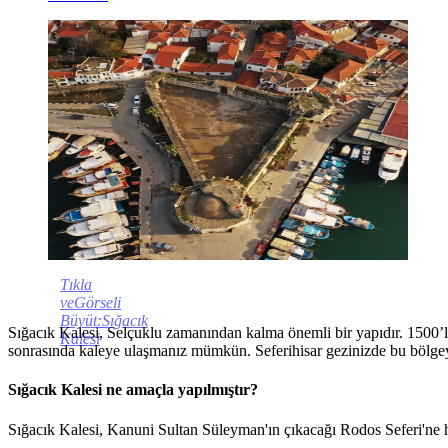
Tıkla
veGörseli
Büyüt:Sığacık
Sığacık Kalesi, Selçuklu zamanından kalma önemli bir yapıdır. 1500’lü 
Kalesi
sonrasında kaleye ulaşmanız mümkün. Seferihisar gezinizde bu bölg
Sığacık Kalesi ne amaçla yapılmıştır?
Sığacık Kalesi, Kanuni Sultan Süleyman'ın çıkacağı Rodos Seferi'ne ha