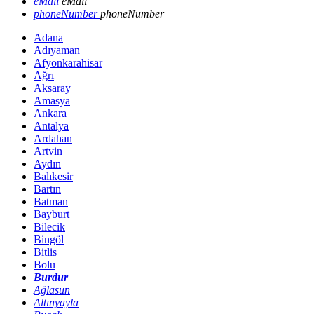
eMail
eMail
phoneNumber
phoneNumber
Adana
Adıyaman
Afyonkarahisar
Ağrı
Aksaray
Amasya
Ankara
Antalya
Ardahan
Artvin
Aydın
Balıkesir
Bartın
Batman
Bayburt
Bilecik
Bingöl
Bitlis
Bolu
Burdur
Ağlasun
Altınyayla