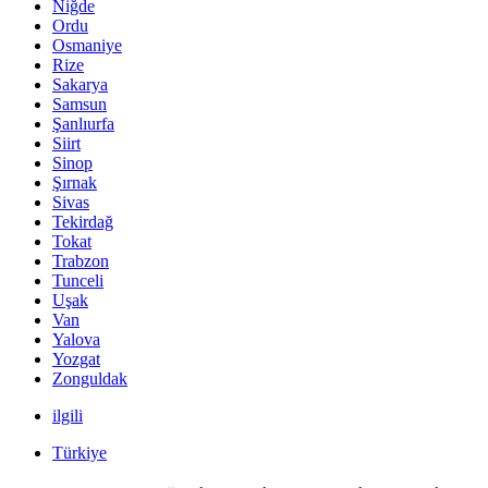
Niğde
Ordu
Osmaniye
Rize
Sakarya
Samsun
Şanlıurfa
Siirt
Sinop
Şırnak
Sivas
Tekirdağ
Tokat
Trabzon
Tunceli
Uşak
Van
Yalova
Yozgat
Zonguldak
ilgili
Türkiye