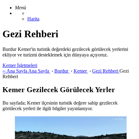
Menü
Harita
Gezi Rehberi
Burdur Kemer'in turistik değerdeki gezilecek görülecek yerlerini
ekliyor ve turizmi desteklemek için dünyaya açıyoruz.
Kemer İşletmeleri
‹‹
Ana Sayfa
Ana Sayfa
›
Burdur
›
Kemer
›
Gezi Rehberi
Gezi
Rehberi
Kemer Gezilecek Görülecek Yerler
Bu sayfada; Kemer ilçesinin turistik değere sahip gezilecek
görülecek yerleri ile ilgili bilgiler yayınlanıyor.