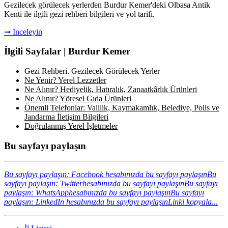
Gezilecek görülecek yerlerden Burdur Kemer'deki Olbasa Antik
Kenti ile ilgili gezi rehberi bilgileri ve yol tarifi.
➞ İnceleyin
İlgili Sayfalar | Burdur Kemer
Gezi Rehberi. Gezilecek Görülecek Yerler
Ne Yenir? Yerel Lezzetler
Ne Alınır? Hediyelik, Hatıralık, Zanaatkârlık Ürünleri
Ne Alınır? Yöresel Gıda Ürünleri
Önemli Telefonlar: Valilik, Kaymakamlık, Belediye, Polis ve
Jandarma İletişim Bilgileri
Doğrulanmış Yerel İşletmeler
Bu sayfayı paylaşın
Bu sayfayı paylaşın: Facebook hesabınızda bu sayfayı paylaşın
Bu
sayfayı paylaşın: Twitterhesabınızda bu sayfayı paylaşın
Bu sayfayı
paylaşın: WhatsApphesabınızda bu sayfayı paylaşın
Bu sayfayı
paylaşın: LinkedIn hesabınızda bu sayfayı paylaşın
Linki kopyala...