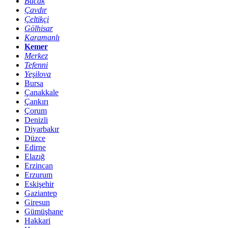
Bucak
Çavdır
Çeltikçi
Gölhisar
Karamanlı
Kemer
Merkez
Tefenni
Yeşilova
Bursa
Çanakkale
Çankırı
Çorum
Denizli
Diyarbakır
Düzce
Edirne
Elazığ
Erzincan
Erzurum
Eskişehir
Gaziantep
Giresun
Gümüşhane
Hakkari