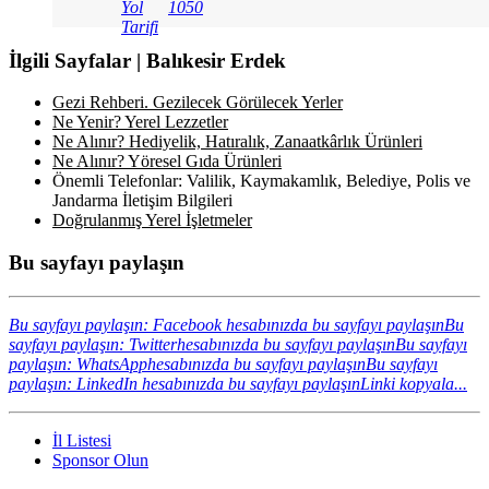
Yol
1050
Tarifi
İlgili Sayfalar | Balıkesir Erdek
Gezi Rehberi. Gezilecek Görülecek Yerler
Ne Yenir? Yerel Lezzetler
Ne Alınır? Hediyelik, Hatıralık, Zanaatkârlık Ürünleri
Ne Alınır? Yöresel Gıda Ürünleri
Önemli Telefonlar: Valilik, Kaymakamlık, Belediye, Polis ve
Jandarma İletişim Bilgileri
Doğrulanmış Yerel İşletmeler
Bu sayfayı paylaşın
Bu sayfayı paylaşın: Facebook hesabınızda bu sayfayı paylaşın
Bu
sayfayı paylaşın: Twitterhesabınızda bu sayfayı paylaşın
Bu sayfayı
paylaşın: WhatsApphesabınızda bu sayfayı paylaşın
Bu sayfayı
paylaşın: LinkedIn hesabınızda bu sayfayı paylaşın
Linki kopyala...
İl Listesi
Sponsor Olun