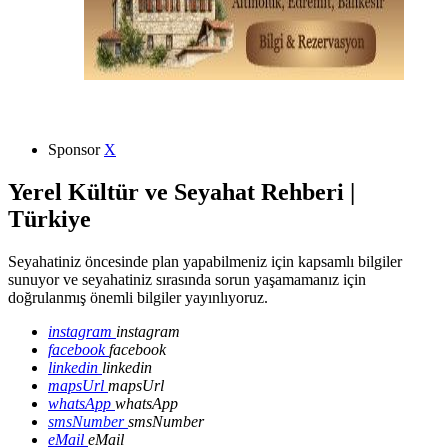
Sponsor
X
Yerel Kültür ve Seyahat Rehberi |
Türkiye
Seyahatiniz öncesinde plan yapabilmeniz için kapsamlı bilgiler
sunuyor ve seyahatiniz sırasında sorun yaşamamanız için
doğrulanmış önemli bilgiler yayınlıyoruz.
instagram
instagram
facebook
facebook
linkedin
linkedin
mapsUrl
mapsUrl
whatsApp
whatsApp
smsNumber
smsNumber
eMail
eMail