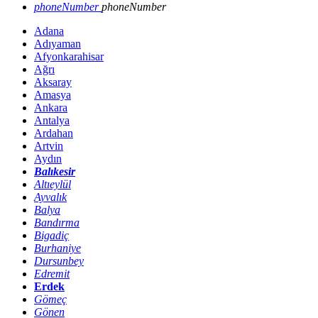
phoneNumber
phoneNumber
Adana
Adıyaman
Afyonkarahisar
Ağrı
Aksaray
Amasya
Ankara
Antalya
Ardahan
Artvin
Aydın
Balıkesir
Altıeylül
Ayvalık
Balya
Bandırma
Bigadiç
Burhaniye
Dursunbey
Edremit
Erdek
Gömeç
Gönen