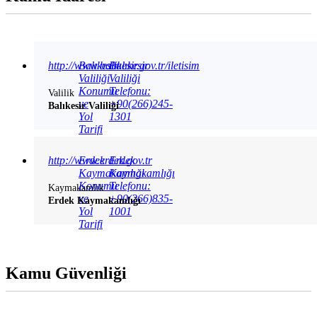
http://www.balikesir.gov.tr/iletisim
Balıkesir
Balıkesir
Valiliği
Valiliği
Konumu
Telefonu:
Valilik
ve
+90(266)245-
Balıkesir Valiliği
Yol
1301
Tarifi
http://www.erdek.gov.tr
Erdek
Erdek
Kaymakamlığı
Kaymakamlığı
Konumu
Telefonu:
Kaymakamlık
ve
+90(266)835-
Erdek Kaymakamlığı
Yol
1001
Tarifi
Kamu Güvenliği