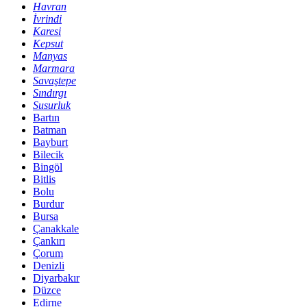
Havran
İvrindi
Karesi
Kepsut
Manyas
Marmara
Savaştepe
Sındırgı
Susurluk
Bartın
Batman
Bayburt
Bilecik
Bingöl
Bitlis
Bolu
Burdur
Bursa
Çanakkale
Çankırı
Çorum
Denizli
Diyarbakır
Düzce
Edirne