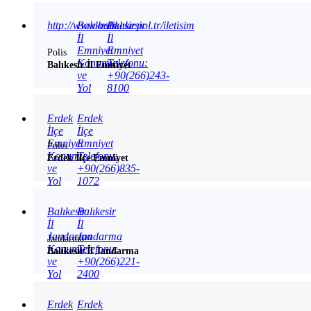
http://www.balikesir.pol.tr/iletisim
Balıkesir
Balıkesir
İl
İl
Emniyet
Emniyet
Polis
Konumu
Telefonu:
Balıkesir İl Emniyet
ve
+90(266)243-
Yol
8100
Tarifi
Erdek
Erdek
İlçe
İlçe
Emniyet
Emniyet
Polis
Konumu
Telefonu:
Erdek İlçe Emniyet
ve
+90(266)835-
Yol
1072
Tarifi
Balıkesir
Balıkesir
İl
İl
Jandarma
Jandarma
Jandarma
Konumu
Telefonu:
Balıkesir İl Jandarma
ve
+90(266)221-
Yol
2400
Tarifi
Erdek
Erdek