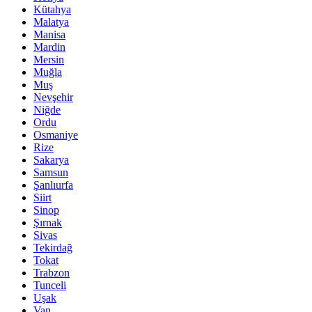
Kütahya
Malatya
Manisa
Mardin
Mersin
Muğla
Muş
Nevşehir
Niğde
Ordu
Osmaniye
Rize
Sakarya
Samsun
Şanlıurfa
Siirt
Sinop
Şırnak
Sivas
Tekirdağ
Tokat
Trabzon
Tunceli
Uşak
Van