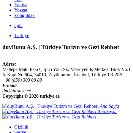
Yalova
Yozgat
Zonguldak
ilgili
Türkiye
duyBunu A.Ş. | Türkiye Turizm ve Gezi Rehberi
Adres:
Maltepe Mah. Eski Çırpıcı Yolu Sk. Meridyen İş Merkezi Blok No:1
İç Kapı No:604,
34010
,
Zeytinburnu, İstanbul
,
Türkiye
TR
Tel:
+90 (850) 303 00 88
E-mail:
dm@turkiye.ee
Copyright ©
2026 turkiye.ee
Ana Sayfa
Ana Sayfa
Gizlilik
Şartlar