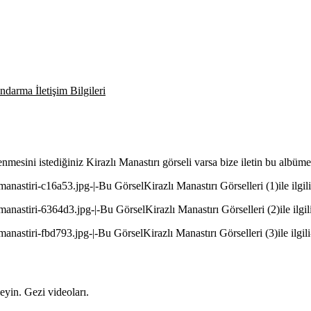
darma İletişim Bilgileri
lenmesini istediğiniz Kirazlı Manastırı görseli varsa bize iletin bu albüm
-manastiri-c16a53.jpg-|-Bu GörselKirazlı Manastırı Görselleri (1)ile ilgili
-manastiri-6364d3.jpg-|-Bu GörselKirazlı Manastırı Görselleri (2)ile ilgili
-manastiri-fbd793.jpg-|-Bu GörselKirazlı Manastırı Görselleri (3)ile ilgili
eyin. Gezi videoları.