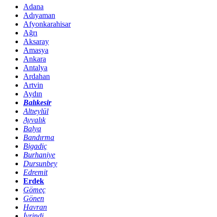
Adana
Adıyaman
Afyonkarahisar
Ağrı
Aksaray
Amasya
Ankara
Antalya
Ardahan
Artvin
Aydın
Balıkesir
Altıeylül
Ayvalık
Balya
Bandırma
Bigadiç
Burhaniye
Dursunbey
Edremit
Erdek
Gömeç
Gönen
Havran
İvrindi