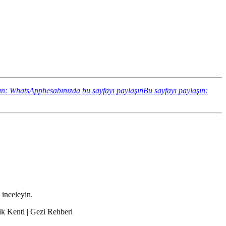
ın: WhatsApphesabınızda bu sayfayı paylaşın
Bu sayfayı paylaşın:
 inceleyin.
ik Kenti | Gezi Rehberi