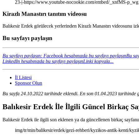
23-|-https://www.youtube-nocookie.com/embed/_xnfMS-p_wg
Kirazlı Manastırı tanıtım videosu
Balıkesir Erdek görülecek yerlerinden Kirazlı Manastırı videosunu izle
Bu sayfayı paylaşın
Bu sayfayı paylaşın: Facebook hesabınızda bu sayfayı paylaşın
Bu say
LinkedIn hesabınızda bu sayfayı paylaşın
Linki kopyala...
İl Listesi
Sponsor Olun
Bu sayfa 24.10.2022 tarihinde eklendi. En son 01.04.2023 tarihinde g
Balıkesir Erdek İle İlgili Güncel Birkaç S
Balıkesir Erdek ile ilgili son eklenen ya da güncellenen birkaç sayfanın
img/tr/min/balikesir/erdek/gezi-rehberi/kyzikos-antik-kenti/kyz