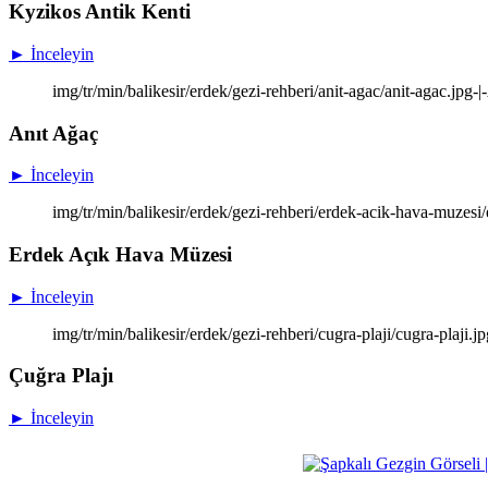
Kyzikos Antik Kenti
► İnceleyin
img/tr/min/balikesir/erdek/gezi-rehberi/anit-agac/anit-agac.jpg
Anıt Ağaç
► İnceleyin
img/tr/min/balikesir/erdek/gezi-rehberi/erdek-acik-hava-muzes
Erdek Açık Hava Müzesi
► İnceleyin
img/tr/min/balikesir/erdek/gezi-rehberi/cugra-plaji/cugra-plaji.j
Çuğra Plajı
► İnceleyin