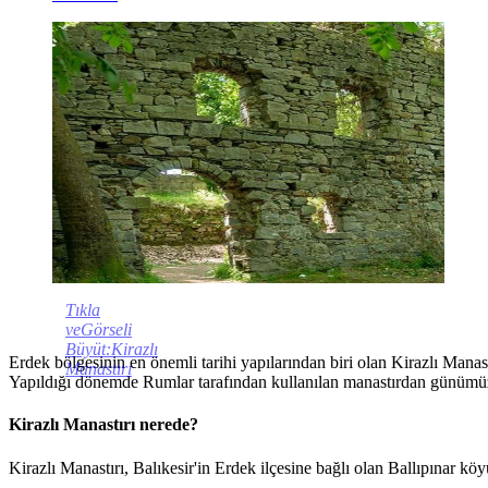
Tıkla
veGörseli
Büyüt:Kirazlı
Erdek bölgesinin en önemli tarihi yapılarından biri olan Kirazlı Manastı
Manastırı
Yapıldığı dönemde Rumlar tarafından kullanılan manastırdan günümüze i
Kirazlı Manastırı nerede?
Kirazlı Manastırı, Balıkesir'in Erdek ilçesine bağlı olan Ballıpınar kö