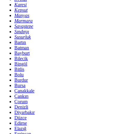
Karesi
Kepsut
Manyas
Marmara
Savaştepe
Sındırgı
Susurluk
Bartın
Batman
Bayburt
Bilecik
Bingöl
Bitlis
Bolu
Burdur
Bursa
Çanakkale
Çankırı
Çorum
Denizli
Diyarbakır
Düzce
Edirne
Elazığ
Erzincan