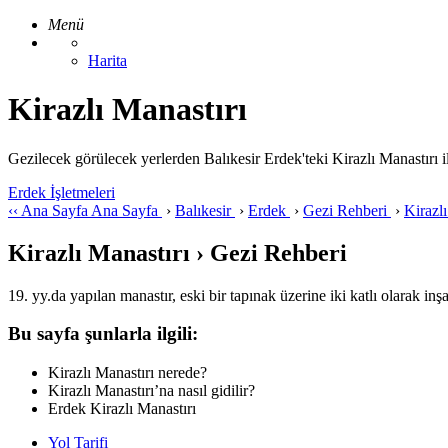
Menü
Harita
Kirazlı Manastırı
Gezilecek görülecek yerlerden Balıkesir Erdek'teki Kirazlı Manastırı ile i
Erdek İşletmeleri
‹‹
Ana Sayfa
Ana Sayfa
›
Balıkesir
›
Erdek
›
Gezi Rehberi
›
Kirazl
Kirazlı Manastırı › Gezi Rehberi
19. yy.da yapılan manastır, eski bir tapınak üzerine iki katlı olarak inşa
Bu sayfa şunlarla ilgili:
Kirazlı Manastırı nerede?
Kirazlı Manastırı’na nasıl gidilir?
Erdek Kirazlı Manastırı
Yol Tarifi