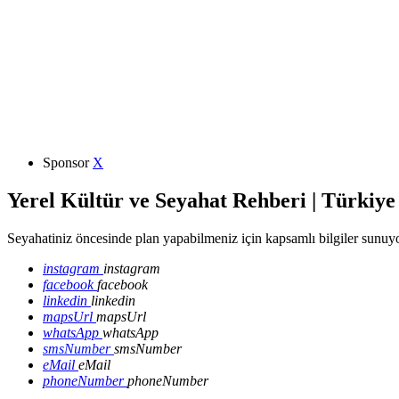
Sponsor
X
Yerel Kültür ve Seyahat Rehberi | Türkiye
Seyahatiniz öncesinde plan yapabilmeniz için kapsamlı bilgiler sunuyo
instagram
instagram
facebook
facebook
linkedin
linkedin
mapsUrl
mapsUrl
whatsApp
whatsApp
smsNumber
smsNumber
eMail
eMail
phoneNumber
phoneNumber