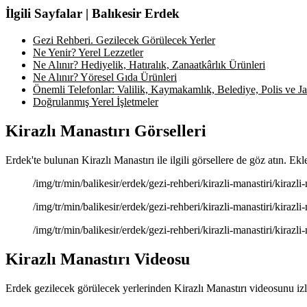
İlgili Sayfalar | Balıkesir Erdek
Gezi Rehberi. Gezilecek Görülecek Yerler
Ne Yenir? Yerel Lezzetler
Ne Alınır? Hediyelik, Hatıralık, Zanaatkârlık Ürünleri
Ne Alınır? Yöresel Gıda Ürünleri
Önemli Telefonlar: Valilik, Kaymakamlık, Belediye, Polis ve Jan
Doğrulanmış Yerel İşletmeler
Kirazlı Manastırı Görselleri
Erdek'te bulunan Kirazlı Manastırı ile ilgili görsellere de göz atın. Ek
/img/tr/min/balikesir/erdek/gezi-rehberi/kirazli-manastiri/kirazli
/img/tr/min/balikesir/erdek/gezi-rehberi/kirazli-manastiri/kirazli
/img/tr/min/balikesir/erdek/gezi-rehberi/kirazli-manastiri/kirazli
Kirazlı Manastırı Videosu
Erdek gezilecek görülecek yerlerinden Kirazlı Manastırı videosunu izl