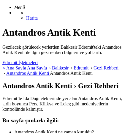
Menü
Harita
Antandros Antik Kenti
Gezilecek görülecek yerlerden Balıkesir Edremit'teki Antandros
Antik Kenti ile ilgili gezi rehberi bilgileri ve yol tarifi.
Edremit İşletmeleri
‹‹
Ana Sayfa
Ana Sayfa
›
Balıkesir
›
Edremit
›
Gezi Rehberi
›
Antandros Antik Kenti
Antandros Antik Kenti
Antandros Antik Kenti › Gezi Rehberi
Edremit’te İda Dağı eteklerinde yer alan Antandros Antik Kenti,
tarih boyunca Pers, Kilikya ve Leleg gibi medeniyetlerin
kontrolünde kalmıştır.
Bu sayfa şunlarla ilgili:
Antandros Antik Kenti ne zaman kuruldu?