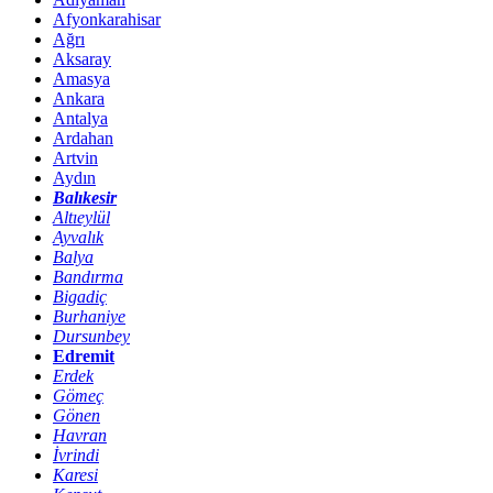
Afyonkarahisar
Ağrı
Aksaray
Amasya
Ankara
Antalya
Ardahan
Artvin
Aydın
Balıkesir
Altıeylül
Ayvalık
Balya
Bandırma
Bigadiç
Burhaniye
Dursunbey
Edremit
Erdek
Gömeç
Gönen
Havran
İvrindi
Karesi