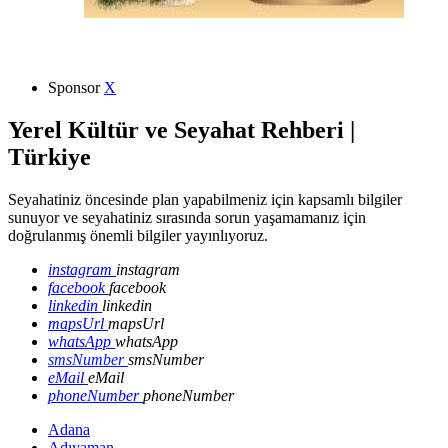
Sponsor
X
Yerel Kültür ve Seyahat Rehberi |
Türkiye
Seyahatiniz öncesinde plan yapabilmeniz için kapsamlı bilgiler
sunuyor ve seyahatiniz sırasında sorun yaşamamanız için
doğrulanmış önemli bilgiler yayınlıyoruz.
instagram
instagram
facebook
facebook
linkedin
linkedin
mapsUrl
mapsUrl
whatsApp
whatsApp
smsNumber
smsNumber
eMail
eMail
phoneNumber
phoneNumber
Adana
Adıyaman