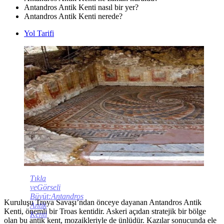
Antandros Antik Kenti nasıl bir yer?
Antandros Antik Kenti nerede?
Yol Tarifi
Tıkla
veGörseli
Büyüt:Antandros
Kuruluşu Troya Savaşı’ndan önceye dayanan Antandros Antik
Antik
Kenti, önemli bir Troas kentidir. Askeri açıdan stratejik bir bölge
Kenti
olan bu antik kent, mozaikleriyle de ünlüdür. Kazılar sonucunda ele