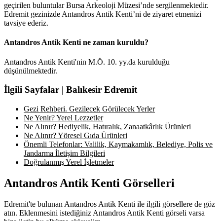
geçirilen buluntular Bursa Arkeoloji Müzesi’nde sergilenmektedir.
Edremit gezinizde Antandros Antik Kenti’ni de ziyaret etmenizi
tavsiye ederiz.
Antandros Antik Kenti ne zaman kuruldu?
Antandros Antik Kenti'nin M.Ö. 10. yy.da kurulduğu
düşünülmektedir.
İlgili Sayfalar | Balıkesir Edremit
Gezi Rehberi. Gezilecek Görülecek Yerler
Ne Yenir? Yerel Lezzetler
Ne Alınır? Hediyelik, Hatıralık, Zanaatkârlık Ürünleri
Ne Alınır? Yöresel Gıda Ürünleri
Önemli Telefonlar: Valilik, Kaymakamlık, Belediye, Polis ve
Jandarma İletişim Bilgileri
Doğrulanmış Yerel İşletmeler
Antandros Antik Kenti Görselleri
Edremit'te bulunan Antandros Antik Kenti ile ilgili görsellere de göz
atın. Eklenmesini istediğiniz Antandros Antik Kenti görseli varsa