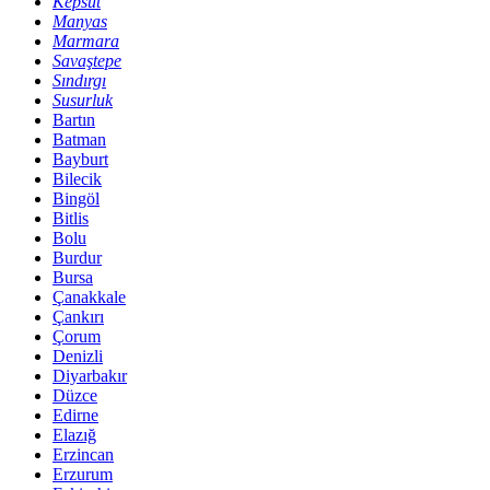
Kepsut
Manyas
Marmara
Savaştepe
Sındırgı
Susurluk
Bartın
Batman
Bayburt
Bilecik
Bingöl
Bitlis
Bolu
Burdur
Bursa
Çanakkale
Çankırı
Çorum
Denizli
Diyarbakır
Düzce
Edirne
Elazığ
Erzincan
Erzurum