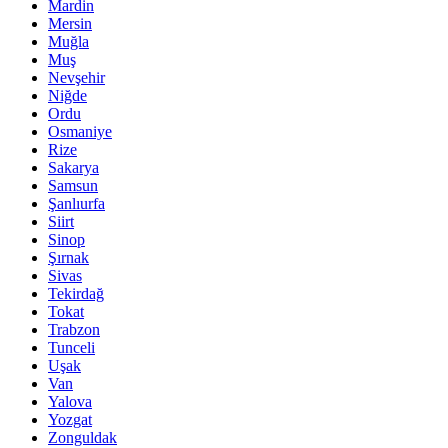
Mardin
Mersin
Muğla
Muş
Nevşehir
Niğde
Ordu
Osmaniye
Rize
Sakarya
Samsun
Şanlıurfa
Siirt
Sinop
Şırnak
Sivas
Tekirdağ
Tokat
Trabzon
Tunceli
Uşak
Van
Yalova
Yozgat
Zonguldak