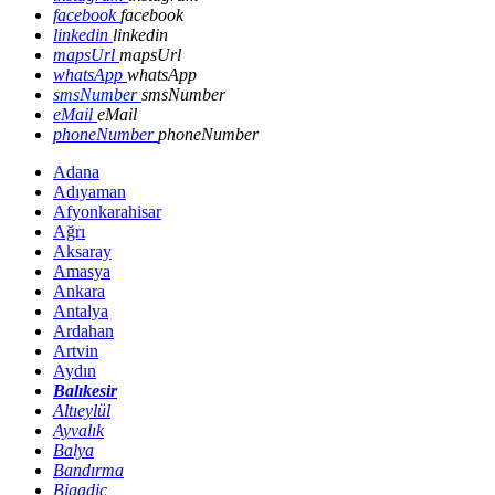
facebook
facebook
linkedin
linkedin
mapsUrl
mapsUrl
whatsApp
whatsApp
smsNumber
smsNumber
eMail
eMail
phoneNumber
phoneNumber
Adana
Adıyaman
Afyonkarahisar
Ağrı
Aksaray
Amasya
Ankara
Antalya
Ardahan
Artvin
Aydın
Balıkesir
Altıeylül
Ayvalık
Balya
Bandırma
Bigadiç