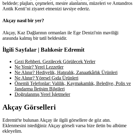
beldede; plajları, çeşmeleri, mesire alanlarını, müzeleri ve Antandros
Antik Kenti’ni ziyaret etmenizi tavsiye ederiz.
Akçay nasıl bir yer?
Akçay, Kaz Dağlarının ormanları ile Ege Denizi'nin maviliği
arasında kalmış bir tatil beldesidir.
İlgili Sayfalar | Balıkesir Edremit
Gezi Rehberi. Gezilecek Görülecek Yerler
Ne Yenir? Yerel Lezzetler
Ne Alınır? Hediyelik, Hatıralık, Zanaatkârlık Ürünleri
Ne Alınır? Yöresel Gıda Ürünleri
Önemli Telefonlar: Valilik, Kaymakamlık, Belediye, Polis ve
Jandarma İletişim Bilgileri
Doğrulanmış Yerel İşletmeler
Akçay Görselleri
Edremit'te bulunan Akçay ile ilgili görsellere de göz atın.
Eklenmesini istediğiniz Akçay görseli varsa bize iletin bu albüme
ekleyelim.