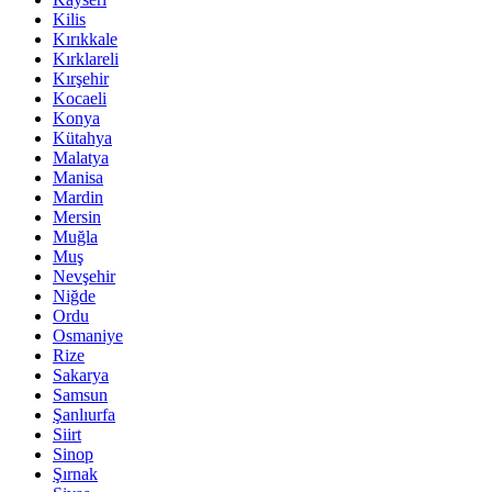
Kilis
Kırıkkale
Kırklareli
Kırşehir
Kocaeli
Konya
Kütahya
Malatya
Manisa
Mardin
Mersin
Muğla
Muş
Nevşehir
Niğde
Ordu
Osmaniye
Rize
Sakarya
Samsun
Şanlıurfa
Siirt
Sinop
Şırnak