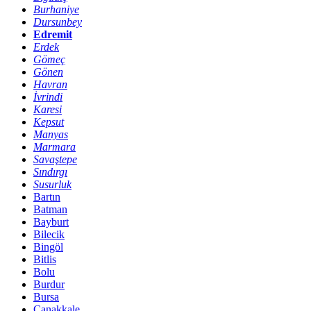
Burhaniye
Dursunbey
Edremit
Erdek
Gömeç
Gönen
Havran
İvrindi
Karesi
Kepsut
Manyas
Marmara
Savaştepe
Sındırgı
Susurluk
Bartın
Batman
Bayburt
Bilecik
Bingöl
Bitlis
Bolu
Burdur
Bursa
Çanakkale