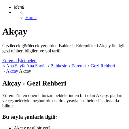
Menü
Harita
Akçay
Gezilecek görülecek yerlerden Balıkesir Edremit'teki Akçay ile ilgili
gezi rehberi bilgileri ve yol tarifi.
Edremit İşletmeleri
‹‹
Ana Sayfa
Ana Sayfa
›
Balıkesir
›
Edremit
›
Gezi Rehberi
›
Akçay
Akçay
Akçay › Gezi Rehberi
Edremit’in en önemli turizm beldelerinden biri olan Akçay, plajları
ve çeşmeleriyle meşhur olması dolayısıyla “su beldesi” adıyla da
bilinir.
Bu sayfa şunlarla ilgili:
Akçay nasıl bir yer?