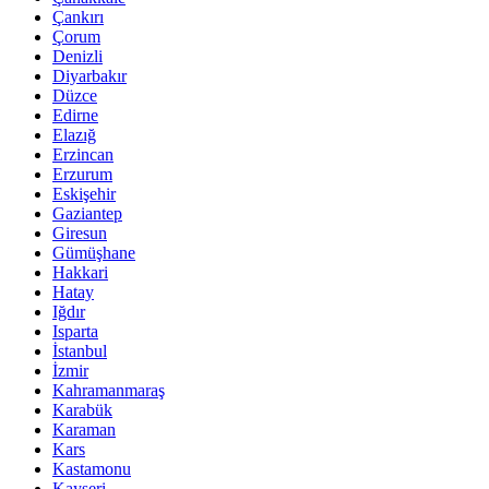
Çankırı
Çorum
Denizli
Diyarbakır
Düzce
Edirne
Elazığ
Erzincan
Erzurum
Eskişehir
Gaziantep
Giresun
Gümüşhane
Hakkari
Hatay
Iğdır
Isparta
İstanbul
İzmir
Kahramanmaraş
Karabük
Karaman
Kars
Kastamonu
Kayseri