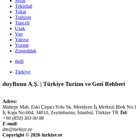
Sivas
Tekirdağ
Tokat
Trabzon
Tunceli
Uşak
Van
Yalova
Yozgat
Zonguldak
ilgili
Türkiye
duyBunu A.Ş. | Türkiye Turizm ve Gezi Rehberi
Adres:
Maltepe Mah. Eski Çırpıcı Yolu Sk. Meridyen İş Merkezi Blok No:1
İç Kapı No:604,
34010
,
Zeytinburnu, İstanbul
,
Türkiye
TR
Tel:
+90 (850) 303 00 88
E-mail:
dm@turkiye.ee
Copyright ©
2026 turkiye.ee