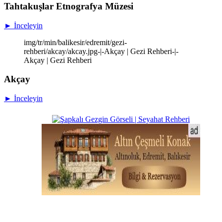
Tahtakuşlar Etnografya Müzesi
► İnceleyin
img/tr/min/balikesir/edremit/gezi-
rehberi/akcay/akcay.jpg-|-Akçay | Gezi Rehberi-|-
Akçay | Gezi Rehberi
Akçay
► İnceleyin