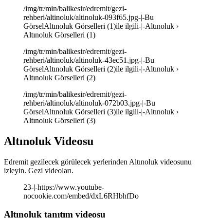
/img/tr/min/balikesir/edremit/gezi-
rehberi/altinoluk/altinoluk-093f65.jpg-|-Bu
GörselAltınoluk Görselleri (1)ile ilgili-|-Altınoluk ›
Altınoluk Görselleri (1)
/img/tr/min/balikesir/edremit/gezi-
rehberi/altinoluk/altinoluk-43ec51.jpg-|-Bu
GörselAltınoluk Görselleri (2)ile ilgili-|-Altınoluk ›
Altınoluk Görselleri (2)
/img/tr/min/balikesir/edremit/gezi-
rehberi/altinoluk/altinoluk-072b03.jpg-|-Bu
GörselAltınoluk Görselleri (3)ile ilgili-|-Altınoluk ›
Altınoluk Görselleri (3)
Altınoluk Videosu
Edremit gezilecek görülecek yerlerinden Altınoluk videosunu
izleyin. Gezi videoları.
23-|-https://www.youtube-
nocookie.com/embed/dxL6RHbhfDo
Altınoluk tanıtım videosu