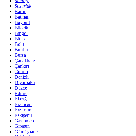
Sındırgı
Susurluk
Bartın
Batman
Bayburt
Bilecik
Bingöl
Bitlis
Bolu
Burdur
Bursa
Çanakkale
Çankırı
Çorum
Denizli
Diyarbakır
Düzce
Edirne
Elazığ
Erzincan
Erzurum
Eskişehir
Gaziantep
Giresun
Gümüşhane