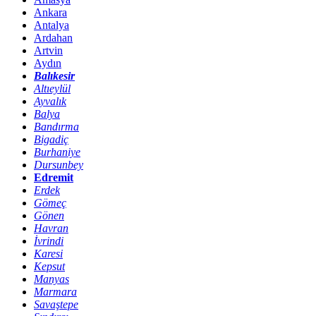
Ankara
Antalya
Ardahan
Artvin
Aydın
Balıkesir
Altıeylül
Ayvalık
Balya
Bandırma
Bigadiç
Burhaniye
Dursunbey
Edremit
Erdek
Gömeç
Gönen
Havran
İvrindi
Karesi
Kepsut
Manyas
Marmara
Savaştepe