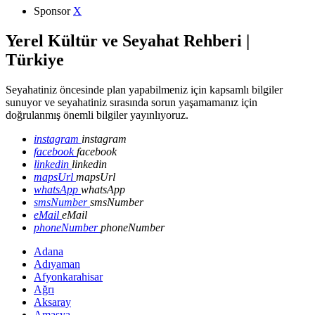
Sponsor
X
Yerel Kültür ve Seyahat Rehberi |
Türkiye
Seyahatiniz öncesinde plan yapabilmeniz için kapsamlı bilgiler
sunuyor ve seyahatiniz sırasında sorun yaşamamanız için
doğrulanmış önemli bilgiler yayınlıyoruz.
instagram
instagram
facebook
facebook
linkedin
linkedin
mapsUrl
mapsUrl
whatsApp
whatsApp
smsNumber
smsNumber
eMail
eMail
phoneNumber
phoneNumber
Adana
Adıyaman
Afyonkarahisar
Ağrı
Aksaray
Amasya