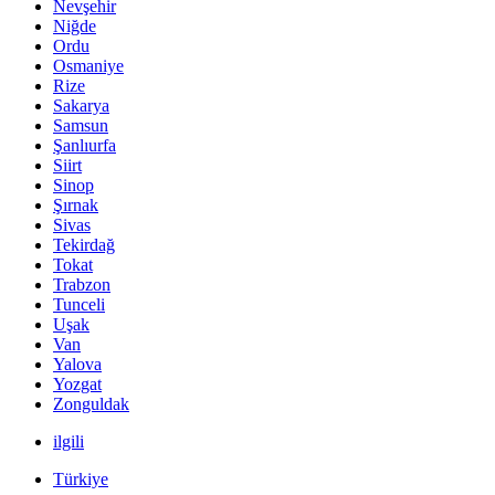
Nevşehir
Niğde
Ordu
Osmaniye
Rize
Sakarya
Samsun
Şanlıurfa
Siirt
Sinop
Şırnak
Sivas
Tekirdağ
Tokat
Trabzon
Tunceli
Uşak
Van
Yalova
Yozgat
Zonguldak
ilgili
Türkiye