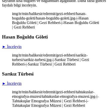
sayfanın kısa bilgileri ve bağlantıları aşağıdadır. Daha fazla güncel
faydalı bilgi inceleyin.
img/tr/min/balikesir/edremit/gezi-rehberi/hasan-
boguldu-goleti/hasan-boguldu-goleti.jpg-|-Hasan
Boğuldu Göleti | Gezi Rehberi-|-Hasan Boğuldu Göleti
| Gezi Rehberi
Hasan Boğuldu Göleti
► İnceleyin
img/tr/min/balikesir/edremit/gezi-rehberi/sarikiz-
turbesi/sarikiz-turbesi.jpg-|-Sarıkız Türbesi | Gezi
Rehberi-|-Sarıkız Türbesi | Gezi Rehberi
Sarıkız Türbesi
► İnceleyin
img/tr/min/balikesir/edremit/gezi-rehberi/tahtakuslar-
etnografya-muzesi/tahtakuslar-etnografya-muzesi.jpg-|-
Tahtakuşlar Etnografya Müzesi | Gezi Rehberi-|-
Tahtakuşlar Etnografya Müzesi | Gezi Rehberi