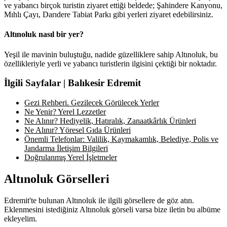
ve yabancı birçok turistin ziyaret ettiği beldede; Şahindere Kanyonu,
Mıhlı Çayı, Darıdere Tabiat Parkı gibi yerleri ziyaret edebilirsiniz.
Altınoluk nasıl bir yer?
Yeşil ile mavinin buluştuğu, nadide güzelliklere sahip Altınoluk, bu
özellikleriyle yerli ve yabancı turistlerin ilgisini çektiği bir noktadır.
İlgili Sayfalar | Balıkesir Edremit
Gezi Rehberi. Gezilecek Görülecek Yerler
Ne Yenir? Yerel Lezzetler
Ne Alınır? Hediyelik, Hatıralık, Zanaatkârlık Ürünleri
Ne Alınır? Yöresel Gıda Ürünleri
Önemli Telefonlar: Valilik, Kaymakamlık, Belediye, Polis ve
Jandarma İletişim Bilgileri
Doğrulanmış Yerel İşletmeler
Altınoluk Görselleri
Edremit'te bulunan Altınoluk ile ilgili görsellere de göz atın.
Eklenmesini istediğiniz Altınoluk görseli varsa bize iletin bu albüme
ekleyelim.