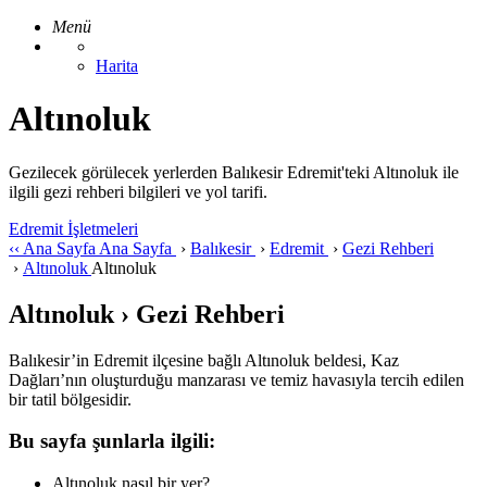
Menü
Harita
Altınoluk
Gezilecek görülecek yerlerden Balıkesir Edremit'teki Altınoluk ile
ilgili gezi rehberi bilgileri ve yol tarifi.
Edremit İşletmeleri
‹‹
Ana Sayfa
Ana Sayfa
›
Balıkesir
›
Edremit
›
Gezi Rehberi
›
Altınoluk
Altınoluk
Altınoluk › Gezi Rehberi
Balıkesir’in Edremit ilçesine bağlı Altınoluk beldesi, Kaz
Dağları’nın oluşturduğu manzarası ve temiz havasıyla tercih edilen
bir tatil bölgesidir.
Bu sayfa şunlarla ilgili:
Altınoluk nasıl bir yer?