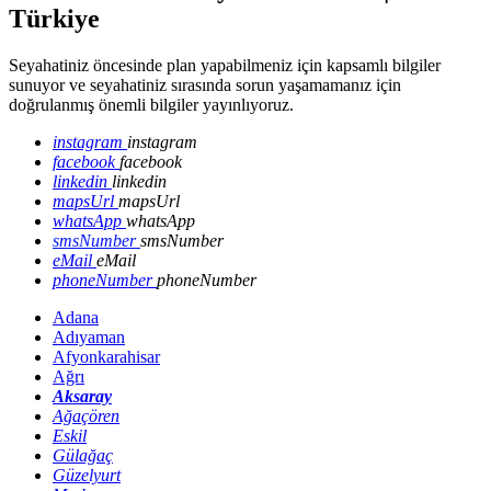
Türkiye
Seyahatiniz öncesinde plan yapabilmeniz için kapsamlı bilgiler
sunuyor ve seyahatiniz sırasında sorun yaşamamanız için
doğrulanmış önemli bilgiler yayınlıyoruz.
instagram
instagram
facebook
facebook
linkedin
linkedin
mapsUrl
mapsUrl
whatsApp
whatsApp
smsNumber
smsNumber
eMail
eMail
phoneNumber
phoneNumber
Adana
Adıyaman
Afyonkarahisar
Ağrı
Aksaray
Ağaçören
Eskil
Gülağaç
Güzelyurt