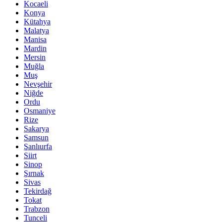
Kocaeli
Konya
Kütahya
Malatya
Manisa
Mardin
Mersin
Muğla
Muş
Nevşehir
Niğde
Ordu
Osmaniye
Rize
Sakarya
Samsun
Şanlıurfa
Siirt
Sinop
Şırnak
Sivas
Tekirdağ
Tokat
Trabzon
Tunceli