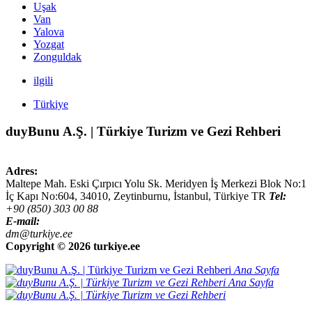
Uşak
Van
Yalova
Yozgat
Zonguldak
ilgili
Türkiye
duyBunu A.Ş. | Türkiye Turizm ve Gezi Rehberi
Adres:
Maltepe Mah. Eski Çırpıcı Yolu Sk. Meridyen İş Merkezi Blok No:1
İç Kapı No:604,
34010
,
Zeytinburnu, İstanbul
,
Türkiye
TR
Tel:
+90 (850) 303 00 88
E-mail:
dm@turkiye.ee
Copyright ©
2026 turkiye.ee
Ana Sayfa
Ana Sayfa