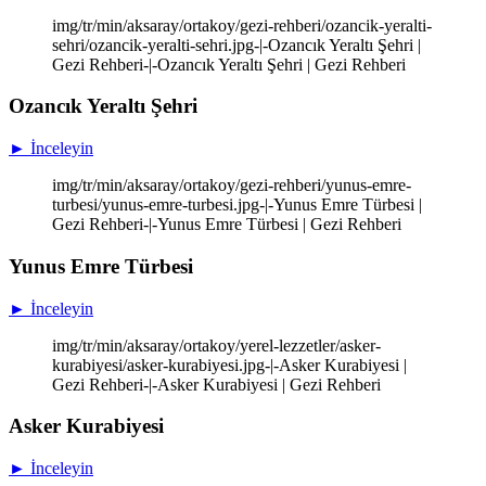
img/tr/min/aksaray/ortakoy/gezi-rehberi/ozancik-yeralti-
sehri/ozancik-yeralti-sehri.jpg-|-Ozancık Yeraltı Şehri |
Gezi Rehberi-|-Ozancık Yeraltı Şehri | Gezi Rehberi
Ozancık Yeraltı Şehri
► İnceleyin
img/tr/min/aksaray/ortakoy/gezi-rehberi/yunus-emre-
turbesi/yunus-emre-turbesi.jpg-|-Yunus Emre Türbesi |
Gezi Rehberi-|-Yunus Emre Türbesi | Gezi Rehberi
Yunus Emre Türbesi
► İnceleyin
img/tr/min/aksaray/ortakoy/yerel-lezzetler/asker-
kurabiyesi/asker-kurabiyesi.jpg-|-Asker Kurabiyesi |
Gezi Rehberi-|-Asker Kurabiyesi | Gezi Rehberi
Asker Kurabiyesi
► İnceleyin