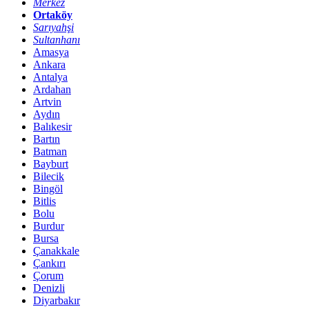
Merkez
Ortaköy
Sarıyahşi
Sultanhanı
Amasya
Ankara
Antalya
Ardahan
Artvin
Aydın
Balıkesir
Bartın
Batman
Bayburt
Bilecik
Bingöl
Bitlis
Bolu
Burdur
Bursa
Çanakkale
Çankırı
Çorum
Denizli
Diyarbakır